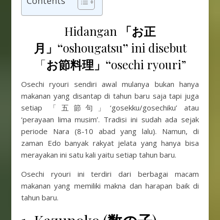
Contents
Hidangan
「お正
月」“
oshougatsu
”
ini disebut
「
お節料理」“
osechi ryouri”
Osechi ryouri sendiri awal mulanya bukan hanya
makanan yang disantap di tahun baru saja tapi juga
setiap 「五節句」‘gosekku/gosechiku’ atau
‘perayaan lima musim’. Tradisi ini sudah ada sejak
periode Nara (8-10 abad yang lalu). Namun, di
zaman Edo banyak rakyat jelata yang hanya bisa
merayakan ini satu kali yaitu setiap tahun baru.
Osechi ryouri ini terdiri dari berbagai macam
makanan yang memiliki makna dan harapan baik di
tahun baru.