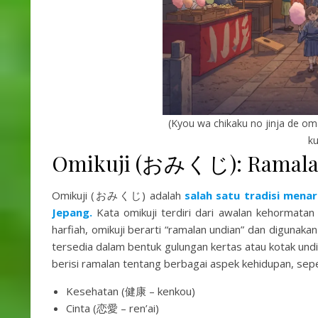
(Kyou wa chikaku no jinja de omat
ku
Omikuji (おみくじ): Ramalan 
Omikuji (おみくじ) adalah
salah satu tradisi menar
Jepang.
Kata omikuji terdiri dari awalan kehormatan “
harfiah, omikuji berarti “ramalan undian” dan digunak
tersedia dalam bentuk gulungan kertas atau kotak undi
berisi ramalan tentang berbagai aspek kehidupan, sepe
Kesehatan (健康 – kenkou)
Cinta (恋愛 – ren’ai)