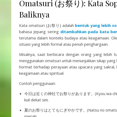
Omatsuri (お祭り): Kata Sop
Baliknya
Kata omatsuri (お祭り) adalah
bentuk yang lebih s
bahasa Jepang sering
ditambahkan pada kata ben
terutama dalam konteks budaya atau keagamaan. Oleh
situasi yang lebih formal atau penuh penghargaan.
Misalnya, saat berbicara dengan orang yang lebih 
menggunakan omatsuri untuk menunjukkan sikap yang l
hormat terhadap perayaan atau upacara yang sakral, 
keagamaan atau spiritual.
Contoh penggunaan:
今日は近くの神社でお祭りがあります。(Kyou wa chikaku no jinja
kuil dekat sini.
夏のお祭りはとてもにぎやかです。(Natsu no omatsuri wa tot
meriah.