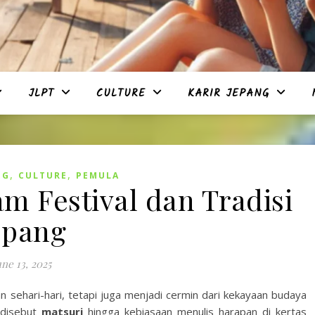
JLPT
CULTURE
KARIR JEPANG
,
,
NG
CULTURE
PEMULA
m Festival dan Tradisi
epang
une 13, 2025
 sehari-hari, tetapi juga menjadi cermin dari kekayaan budaya
g disebut
matsuri
hingga kebiasaan menulis harapan di kertas