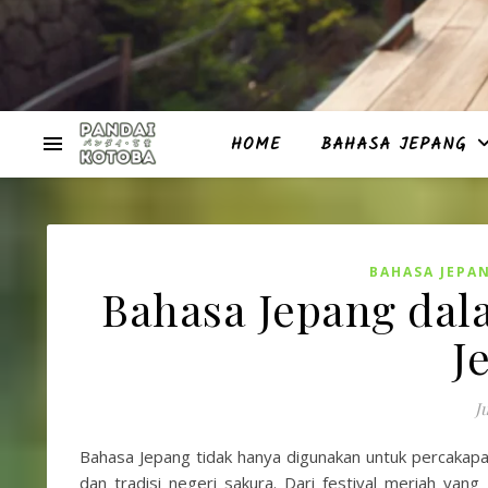
HOME
BAHASA JEPANG
BAHASA JEPA
Bahasa Jepang dala
J
J
Bahasa Jepang tidak hanya digunakan untuk percakapan
dan tradisi negeri sakura. Dari festival meriah yan