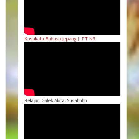
Kosakata Bahasa Jepang JLPT N5
Belajar Dialek Akita, Susahhhh