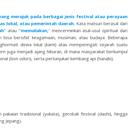
 yang merujuk pada berbagai jenis festival atau perayaan
as lokal, atau pemerintah daerah.
Kata matsuri berasal dari
ah”
atau
“memuliakan,
”
mencerminkan asal-usul spiritual dari
suri bisa bersifat keagamaan, musiman, atau budaya. Beberapa
hormati dewa lokal (kami) atau memperingati sejarah suatu
dern juga menjadi ajang hiburan, di mana masyarakat berkumpul
ional (bon odori), serta pertunjukan kembang api (hanabi).
i pakaian tradisional (yukata), gerobak festival (dashi), hingga
ng Jepang).