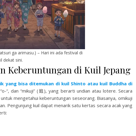
suri ga arimasu.) – Hari ini ada festival di
il dekat sini.
Keberuntungan di Kuil Jepang
ik yang bisa ditemukan di kuil Shinto atau kuil Buddha di
o-“, dan “mikuji” (籤), yang berarti undian atau lotere. Secara
an untuk mengetahui keberuntungan seseorang. Biasanya, omikuji
an. Pengunjung kuil dapat menarik satu kertas secara acak yang
rti: