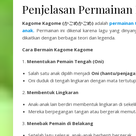
Penjelasan Permaina
Kagome Kagome (かごめかごめ)
adalah
permainan 
anak.
Permainan ini dikenal karena lagu yang dinyan
dikaitkan dengan berbagai teori dan legenda.
Cara Bermain Kagome Kagome
1.
Menentukan Pemain Tengah (Oni)
Salah satu anak dipilih menjadi
Oni (hantu/penjaga
Oni duduk di tengah lingkaran dengan mata tertutup
2.
Membentuk Lingkaran
Anak-anak lain berdiri membentuk lingkaran di sekelil
Mereka berpegangan tangan atau bergerak memut
3.
Menebak Pemain di Belakang
Setelah lagu selesai, anak-anak berhenti bergerak.