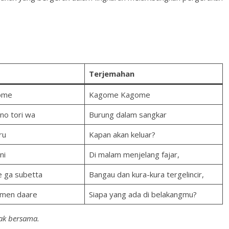
Terjemahan
ome
Kagome Kagome
no tori wa
Burung dalam sangkar
ru
Kapan akan keluar?
ni
Di malam menjelang fajar,
e ga subetta
Bangau dan kura-kura tergelincir,
ōmen daare
Siapa yang ada di belakangmu?
rak bersama.