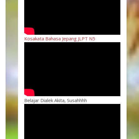
Kosakata Bahasa Jepang JLPT N5
Belajar Dialek Akita, Susahhhh