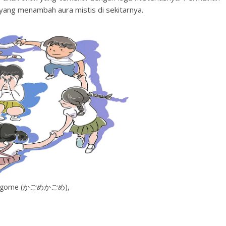
 yang menambah aura mistis di sekitarnya.
agome (かごめかごめ),