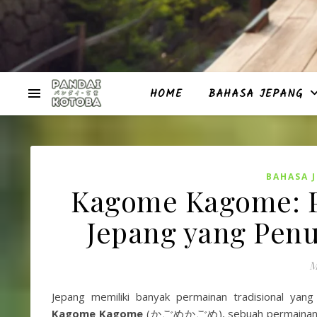
HOME
BAHASA JEPANG
BAHASA 
Kagome Kagome: P
Jepang yang Penu
M
Jepang memiliki banyak permainan tradisional yang
Kagome Kagome
(かごめかごめ), sebuah permainan anak