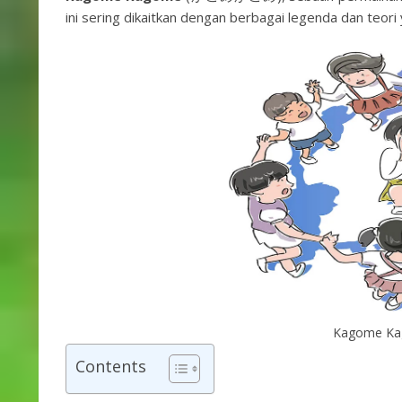
ini sering dikaitkan dengan berbagai legenda dan teori
Kagome K
Contents