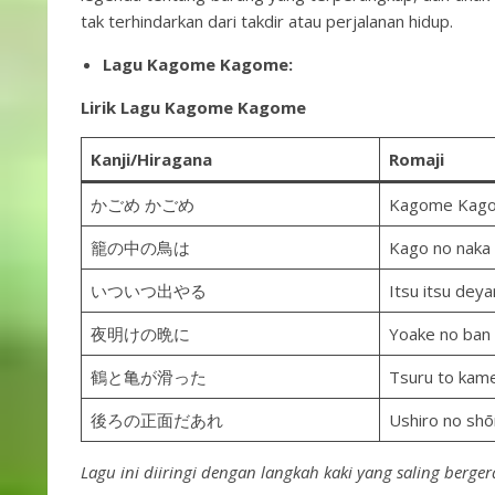
tak terhindarkan dari takdir atau perjalanan hidup.
Lagu Kagome Kagome:
Lirik Lagu Kagome Kagome
Kanji/Hiragana
Romaji
かごめ かごめ
Kagome Kag
籠の中の鳥は
Kago no naka 
いついつ出やる
Itsu itsu deya
夜明けの晩に
Yoake no ban 
鶴と亀が滑った
Tsuru to kam
後ろの正面だあれ
Ushiro no sh
Lagu ini diiringi dengan langkah kaki yang saling berge