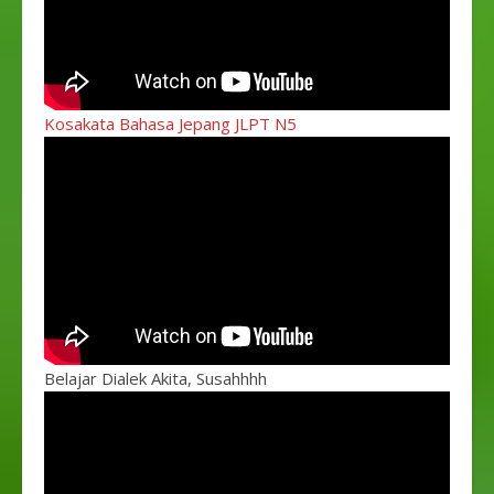
Kosakata Bahasa Jepang JLPT N5
Belajar Dialek Akita, Susahhhh