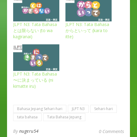
JLPT N3: Tata Bahasa
JLPT N3: Tata Bahasa
とは限らない (to wa
からといって (kara to
kagiranai)
itte)
JLPT N3: Tata Bahasa
〜に決まっている (ni
kimatte iru)
Bahasa Jepang Sehari-hari
JLPT N3
Sehari-hari
tata bahasa
Tata Bahasa Jepang
By
nugeru54
0 Comments