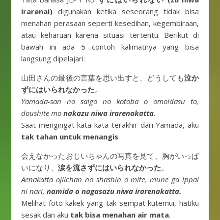
irarenai)
digunakan ketika seseorang tidak bisa
menahan perasaan seperti kesedihan, kegembiraan,
atau keharuan karena situasi tertentu. Berikut di
bawah ini ada 5 contoh kalimatnya yang bisa
langsung dipelajari:
山田さんの最後の言葉を思い出すと、どうしても
泣か
ずにはいられなかった
。
Yamada-san no saigo no kotoba o omoidasu to,
doushite mo
nakazu niwa irarenakatta
.
Saat mengingat kata-kata terakhir dari Yamada, aku
tak tahan untuk menangis
.
会えなかったおじいちゃんの写真を見て、胸がいっぱ
いになり、
涙を流さずにはいられなかった
。
Aenakatta ojiichan no shashin o mite, mune ga ippai
ni nari,
namida o nagasazu niwa irarenakatta.
Melihat foto kakek yang tak sempat kutemui, hatiku
sesak dan aku
tak bisa menahan air mata
.