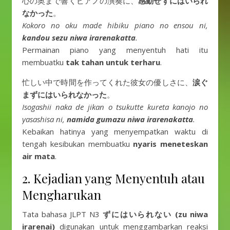
心の奥まで響くピアノの演奏に、
感動せずにはいられ
なかった
。
Kokoro no oku made hibiku piano no ensou ni,
kandou sezu niwa irarenakatta
.
Permainan piano yang menyentuh hati itu
membuatku
tak tahan untuk terharu
.
忙しい中で時間を作ってくれた彼女の優しさに、
涙ぐ
まずにはいられなかった
。
Isogashii naka de jikan o tsukutte kureta kanojo no
yasashisa ni,
namida gumazu niwa irarenakatta
.
Kebaikan hatinya yang menyempatkan waktu di
tengah kesibukan membuatku
nyaris meneteskan
air mata
.
2. Kejadian yang Menyentuh atau
Mengharukan
Tata bahasa JLPT N3
ずにはいられない (zu niwa
irarenai)
digunakan untuk menggambarkan reaksi