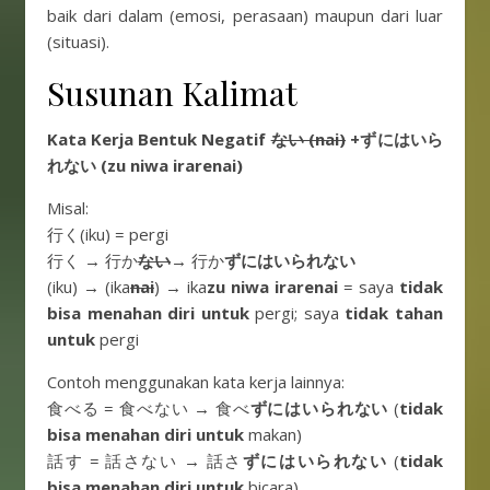
baik dari dalam (emosi, perasaan) maupun dari luar
(situasi).
Susunan Kalimat
Kata Kerja Bentuk Negatif
ない (nai)
+
ずにはいら
れない (zu niwa irarenai)
Misal:
行く(iku) = pergi
行く → 行か
ない
→ 行か
ずにはいられない
(iku) → (ika
nai
) → ika
zu niwa irarenai
= saya
tidak
bisa menahan diri untuk
pergi; saya
tidak tahan
untuk
pergi
Contoh menggunakan kata kerja lainnya:
食べる = 食べない → 食べ
ずにはいられない
(
tidak
bisa menahan diri untuk
makan)
話す = 話さない → 話さ
ずにはいられない
(
tidak
bisa menahan diri untuk
bicara)