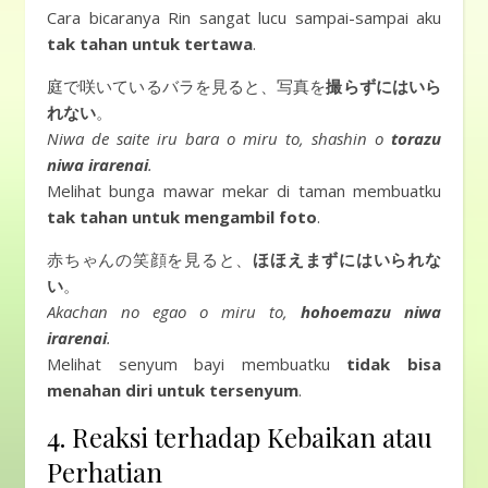
Cara bicaranya Rin sangat lucu sampai-sampai aku
tak tahan untuk tertawa
.
庭で咲いているバラを見ると、写真を
撮らずにはいら
れない
。
Niwa de saite iru bara o miru to, shashin o
torazu
niwa irarenai
.
Melihat bunga mawar mekar di taman membuatku
tak tahan untuk mengambil foto
.
赤ちゃんの笑顔を見ると、
ほほえまずにはいられな
い
。
Akachan no egao o miru to,
hohoemazu niwa
irarenai
.
Melihat senyum bayi membuatku
tidak bisa
menahan diri untuk tersenyum
.
4. Reaksi terhadap Kebaikan atau
Perhatian