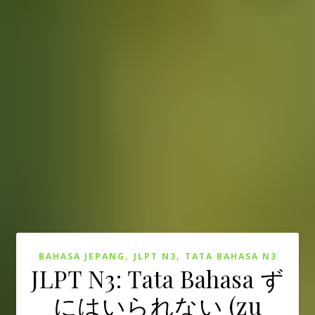
,
,
BAHASA JEPANG
JLPT N3
TATA BAHASA N3
JLPT N3: Tata Bahasa ず
にはいられない (zu