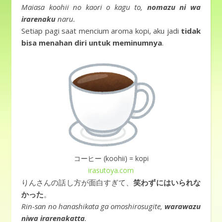
Maiasa koohii no kaori o kagu to,
nomazu ni wa
irarenaku
naru.
Setiap pagi saat mencium aroma kopi, aku jadi
tidak
bisa menahan diri untuk meminumnya
.
コーヒー (koohii) = kopi
irasutoya.com
りんさんの話し方が面白すぎて、
笑わずにはいられな
かった
。
Rin-san no hanashikata ga omoshirosugite,
warawazu
niwa irarenakatta
.