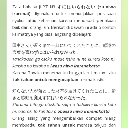
Tata bahasa JLPT N3
ずにはいられない (zu niwa
irarenai)
digunakan untuk menunjukkan perasaan
syukur atau keharuan karena mendapat perlakuan
baik dari orang lain. Berikut di bawah ini ada 5 contoh
kalimatnya yang bisa langsung dipelajari:
田中さんが遅くまで一緒にいてくれたことに、感謝の
言葉を
言わずにはいられなかった
。
Tanaka-san ga osoku made issho ni ite kureta koto ni,
kansha no kotoba o
iwazu niwa irarenakatta
.
Karena Tanaka menemaniku hingga larut malam, aku
tak tahan untuk mengucapkan
terima kasih.
知らない人が落とした財布を届けてくれたことに、驚
きと感動を
覚えずにはいられなかった
。
Shiranai hito ga otoshita saifu o todokete kureta koto
ni, odoroki to kandou o
oboezu niwa irarenakatta
.
Orang asing yang mengembalikan dompet hilang
membuatku
tak tahan untuk
merasa takjub dan