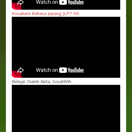
Kosakata Bahasa Jepang JLPT N5
Belajar Dialek Akita, Susahhhh