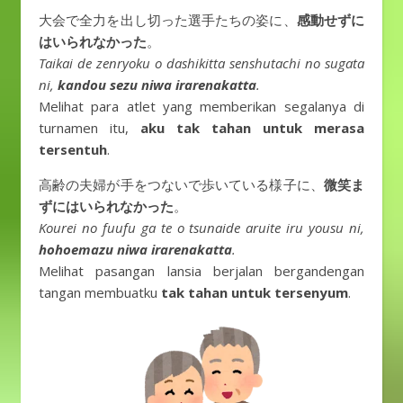
大会で全力を出し切った選手たちの姿に、
感動せずに
はいられなかった
。
Taikai de zenryoku o dashikitta senshutachi no sugata
ni,
kandou sezu niwa irarenakatta
.
Melihat para atlet yang memberikan segalanya di
turnamen itu,
aku tak tahan untuk merasa
tersentuh
.
高齢の夫婦が手をつないで歩いている様子に、
微笑ま
ずにはいられなかった
。
Kourei no fuufu ga te o tsunaide aruite iru yousu ni,
hohoemazu niwa irarenakatta
.
Melihat pasangan lansia berjalan bergandengan
tangan membuatku
tak tahan untuk tersenyum
.