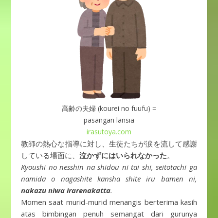
高齢の夫婦 (kourei no fuufu) =
pasangan lansia
irasutoya.com
教師の熱心な指導に対し、生徒たちが涙を流して感謝
している場面に、
泣かずにはいられなかった
。
Kyoushi no nesshin na shidou ni tai shi, seitotachi ga
namida o nagashite kansha shite iru bamen ni,
nakazu niwa irarenakatta
.
Momen saat murid-murid menangis berterima kasih
atas bimbingan penuh semangat dari gurunya