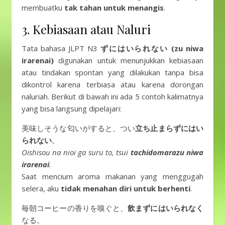
membuatku
tak tahan untuk menangis
.
3. Kebiasaan atau Naluri
Tata bahasa JLPT N3
ずにはいられない (zu niwa
irarenai)
digunakan untuk menunjukkan kebiasaan
atau tindakan spontan yang dilakukan tanpa bisa
dikontrol karena terbiasa atau karena dorongan
naluriah. Berikut di bawah ini ada 5 contoh kalimatnya
yang bisa langsung dipelajari:
美味しそうな匂いがすると、つい
立ち止まらずにはい
られない
。
Oishisou na nioi ga suru to, tsui
tachidomarazu niwa
irarenai
.
Saat mencium aroma makanan yang menggugah
selera, aku
tidak menahan diri untuk berhenti
.
毎朝コーヒーの香りを嗅ぐと、
飲まずにはいられなく
なる。