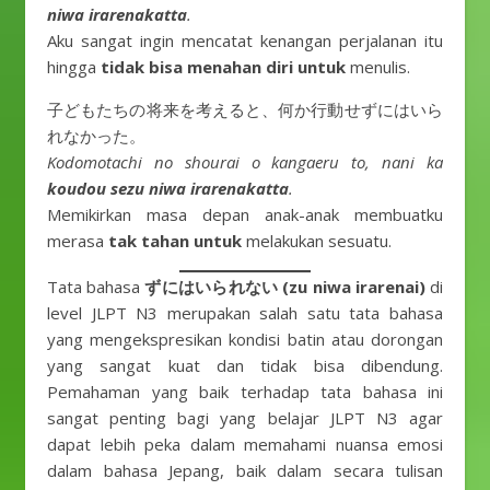
niwa irarenakatta
.
Aku sangat ingin mencatat kenangan perjalanan itu
hingga
tidak bisa menahan diri untuk
menulis.
子どもたちの将来を考えると、何か行動せずにはいら
れなかった。
Kodomotachi no shourai o kangaeru to, nani ka
koudou sezu niwa irarenakatta
.
Memikirkan masa depan anak-anak membuatku
merasa
tak tahan untuk
melakukan sesuatu.
Tata bahasa
ずにはいられない (zu niwa irarenai)
di
level JLPT N3 merupakan salah satu tata bahasa
yang mengekspresikan kondisi batin atau dorongan
yang sangat kuat dan tidak bisa dibendung.
Pemahaman yang baik terhadap tata bahasa ini
sangat penting bagi yang belajar JLPT N3 agar
dapat lebih peka dalam memahami nuansa emosi
dalam bahasa Jepang, baik dalam secara tulisan