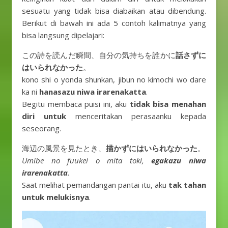
sesuatu yang tidak bisa diabaikan atau dibendung.
Berikut di bawah ini ada 5 contoh kalimatnya yang
bisa langsung dipelajari:
この詩を読んだ瞬間、自分の気持ちを誰かに
話さずに
はいられなかった
。
kono shi o yonda shunkan, jibun no kimochi wo dare
ka ni
hanasazu niwa irarenakatta
.
Begitu membaca puisi ini, aku
tidak bisa menahan
diri untuk
menceritakan perasaanku kepada
seseorang.
海辺の風景を見たとき、
描かずにはいられなかった
。
Umibe no fuukei o mita toki,
egakazu niwa
irarenakatta
.
Saat melihat pemandangan pantai itu, aku
tak tahan
untuk melukisnya
.