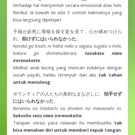
terhadap hal menyentuh secara emosional atau hati.
Berikut di bawah ini ada 5 contoh kalimatnya yang
bisa langsung dipelajari:
子猫が必死に母猫を探す姿を見て、心が締めつけら
れ、
助けずにはいられなかった
。
Koneko ga hisshi ni haha neko o sagasu sugata o mite,
kokoro ga shimetsukerare,
tasukezu niwa
irarenakatta
.
Melihat anak kucing yang mencari induknya dengan
susah payah, hatiku terenyuh dan aku
tak tahan
untuk menolong
.
ボランティアの人たちの真剣なまなざしに、
拍手せず
にはいられなかった
。
Borantia no hitotachi no shinken na manazashi ni,
hakushu sezu niwa irarenakatta
.
Tatapan serius para relawan itu membuatku
tak
bisa menahan diri untuk memberi tepuk tangan
.