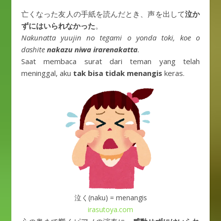
亡くなった友人の手紙を読んだとき、声を出して
泣か
ずにはいられなかった
。
Nakunatta yuujin no tegami o yonda toki, koe o
dashite
nakazu niwa irarenakatta
.
Saat membaca surat dari teman yang telah
meninggal, aku
tak bisa tidak menangis
keras.
泣く(naku) = menangis
irasutoya.com