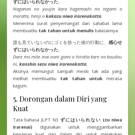
ずにはいられなかった
。
Naganen no yuujin kara hagemashi no tegami o
moratte, henji o
kakazu niwa irarenakatta
.
Menerima surat penyemangat dari sahabat lama
membuatku
tak tahan untuk menulis
balasannya.
誰も見ていないのにゴミを拾った彼の行動に、
感心せ
ずにはいられなかった
。
Dare mo mite inai noni gomi o hirotta kare no koudou
ni,
kanshin sezu niwa irarenakatta
.
Aksinya memungut sampah meski tak ada yang
melihat membuatku
tak tahan untuk
merasa
kagum.
5. Dorongan dalam Diri yang
Kuat
Tata bahasa JLPT N3
ずにはいられない (zu niwa
irarenai)
digunakan untuk menggambarkan
keinginan kuat dari dalam diri untuk melakukan