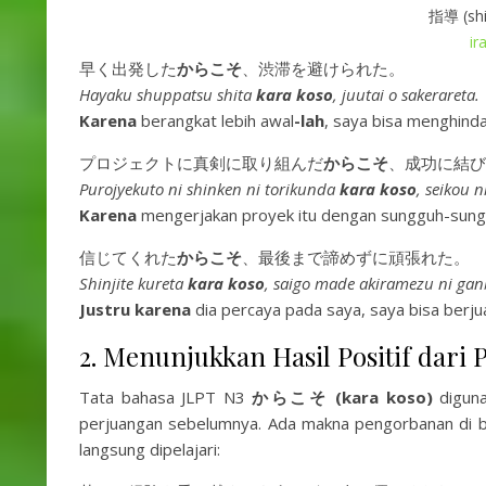
指導 (shi
ir
早く出発した
からこそ
、渋滞を避けられた。
Hayaku shuppatsu shita
kara koso
, juutai o sakerareta.
Karena
berangkat lebih awal
-lah
, saya bisa menghind
プロジェクトに真剣に取り組んだ
からこそ
、成功に結び
Purojyekuto ni shinken ni torikunda
kara koso
, seikou 
Karena
mengerjakan proyek itu dengan sungguh-sunggu
信じてくれた
からこそ
、最後まで諦めずに頑張れた。
Shinjite kureta
kara koso
, saigo made akiramezu ni gan
Justru karena
dia percaya pada saya, saya bisa berj
2. Menunjukkan Hasil Positif dari
Tata bahasa JLPT N3
からこそ (kara koso)
diguna
perjuangan sebelumnya. Ada makna pengorbanan di bal
langsung dipelajari: