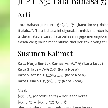
JLPT N3: Tata Bahasa
Arti
Tata bahasa JLPT N3
からこそ (kara koso)
dalam
itulah…”
. Tata bahasa ini digunakan untuk memberi
tindakan atau situasi. Tata bahasa ini juga menunjuk
alasan yang paling menentukan dari peristiwa yang terj
Susunan Kalimat
Kata Kerja Bentuk Kamus +
からこそ (kara koso)
Kata Sifat i +
からこそ (kara koso)
Kata Sifat na +
だ
からこそ (kara koso)
Kata Benda +
だ
からこそ (kara koso)
Misal:
努力した (doryoku shita) = berusaha keras
努力した → 努力した
からこそ
(doryoku shita) → (doryoku shita
kara koso
)