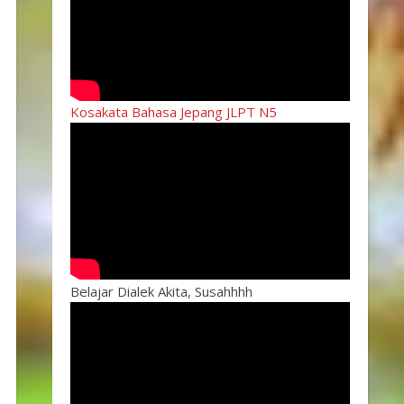
Kosakata Bahasa Jepang JLPT N5
Belajar Dialek Akita, Susahhhh