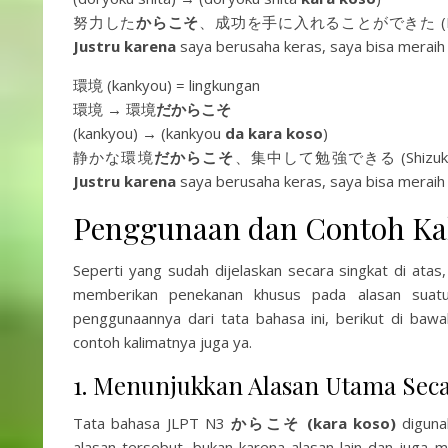
努力した
からこそ
、成功を手に入れることができた (Dory
Justru karena
saya berusaha keras, saya bisa merai
環境 (kankyou) = lingkungan
環境 → 環境
だ
からこそ
(kankyou) → (kankyou
da kara koso
)
静かな環境
だからこそ
、集中して勉強できる (Shizuka 
Justru karena
saya berusaha keras, saya bisa merai
Penggunaan dan Contoh Ka
Seperti yang sudah dijelaskan secara singkat di ata
memberikan penekanan khusus pada alasan suatu t
penggunaannya dari tata bahasa ini, berikut di b
contoh kalimatnya juga ya.
1. Menunjukkan Alasan Utama Secar
Tata bahasa JLPT N3
からこそ (kara koso)
diguna
alasan tersebut, bukan karena alasan lain dan juga