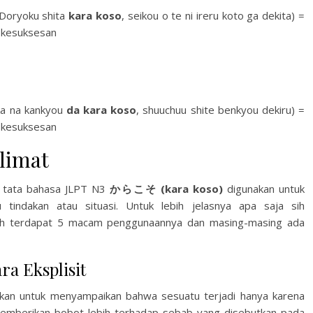
oku shita
kara koso
, seikou o te ni ireru koto ga dekita) =
h kesuksesan
na kankyou
da kara koso
, shuuchuu shite benkyou dekiru) =
h kesuksesan
limat
s, tata bahasa JLPT N3
からこそ (kara koso)
digunakan untuk
indakan atau situasi. Untuk lebih jelasnya apa saja sih
awah terdapat 5 macam penggunaannya dan masing-masing ada
a Eksplisit
kan untuk menyampaikan bahwa sesuatu terjadi hanya karena
 memberikan bobot lebih terhadap sebab yang disebutkan pada