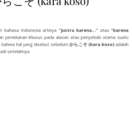
 からこそ (kara koso)
 bahasa Indonesia artinya
“justru karena…”
atau
“karena
kan penekanan khusus pada alasan atau penyebab utama suatu
kan bahwa hal yang disebut sebelum
からこそ (kara koso)
adalah
adi setelahnya.