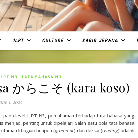
JLPT
CULTURE
KARIR JEPANG
,
JLPT N3
TATA BAHASA N3
asa からこそ (kara koso)
une 1, 2025
ma pada level JLPT N3, pemahaman terhadap tata bahasa yang
menjadi penting untuk dipelajari. Salah satu pola tata bahasa
erutama di bagian bunpou (
grammar
) dan dokkai (
reading
) adalah