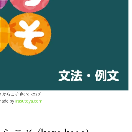
a からこそ (kara koso)
made by
irasutoya.com