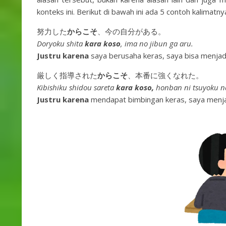
konteks ini. Berikut di bawah ini ada 5 contoh kalimatny
努力した
からこそ
、今の自分がある。
Doryoku shita
kara koso
, ima no jibun ga aru.
Justru karena
saya berusaha keras, saya bisa menjadi
厳しく指導された
からこそ
、本番に強くなれた。
Kibishiku shidou sareta
kara koso,
honban ni tsuyoku n
Justru karena
mendapat bimbingan keras, saya menja