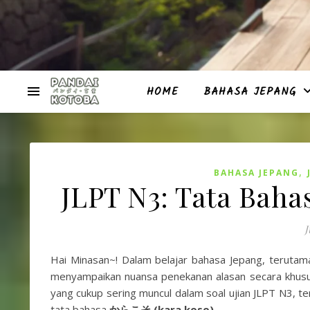
HOME
BAHASA JEPANG
,
BAHASA JEPANG
JLPT N3: Tata Bah
J
Hai Minasan~! Dalam belajar bahasa Jepang, teruta
menyampaikan nuansa penekanan alasan secara khusus 
yang cukup sering muncul dalam soal ujian JLPT N3, t
tata bahasa
からこそ (kara koso)
.