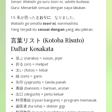
Sensei: Watashi ga suru toori ni, odotte kudasai.
Guru: Menarilah sesuai dengan saya lakukan.
15. 私が思った
とおりに
、なりました。
Watashi ga omotta
toori ni
, narimashita.
Yang terjadi itu
sesuai dengan
yang aku pikiran.
言葉リスト (Kotoba Risuto)
Daftar Kosakata
並ぶ (narabu) = susun, jejer
折る (ori) = melipat
太い (futoi) = tebal
線 (sen) = garis
矢印 (yajirushi) = tanda panah
番線 (bansen) = barisan, urutan
出口 (deguchi) = pintu keluar
料理番組 (ryouri bangumi) = program memasak
歯医者 (ha isha) = dokter gigi