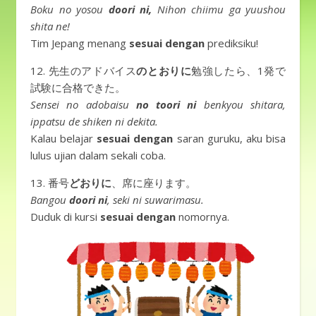
Boku no yosou
doori ni,
Nihon chiimu ga yuushou
shita ne!
Tim Jepang menang
sesuai dengan
prediksiku!
12. 先生のアドバイス
のとおりに
勉強したら、1発で
試験に合格できた。
Sensei no adobaisu
no toori ni
benkyou shitara,
ippatsu de shiken ni dekita.
Kalau belajar
sesuai dengan
saran guruku, aku bisa
lulus ujian dalam sekali coba.
13. 番号
どおりに
、席に座ります。
Bangou
doori ni
, seki ni suwarimasu.
Duduk di kursi
sesuai dengan
nomornya.