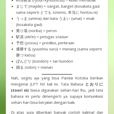
料理教室 (ryouri kyoushitsu) = kelas memasak
まじで (majide) = sangat, banget (kosakata gaul
sama seperti とても totemo, 本当に hontou ni)
うっま (umma) dari kata うまい (umai) = enak
(kosakata gaul)
乗り場 (noriba) = peron
駅員 (eki’in) = petugas stasiun
予想 (yosou) = prediksi, perkiraan
優勝する (yuushou suru) = menang (sama seperti
勝つ katsu)
ぼんどり (bondori) = tari bondori
踊る (odori) = menari
Nah, segitu aja yang bisa Pandai Kotoba berikan
mengenai JLPT N3 kali ini. Tata Bahasa
とおりに
(toori ni)
biasa digunakan sehari-hari lho, jadi tata
bahasa ini perlu dimengerti ya supaya komunikasi
sehari-hari bisa berjalan dengan baik.
Di atas juga diberikan banyak contoh kalimat dan