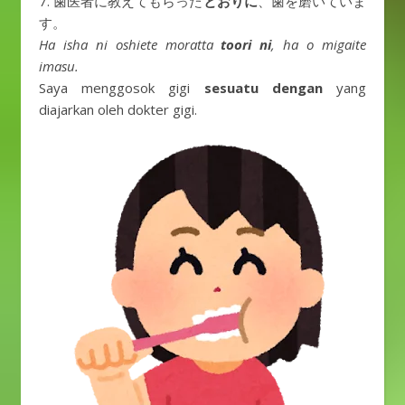
7. 歯医者に教えてもらった
とおりに
、歯を磨いていま
す。
Ha isha ni oshiete moratta
toori ni
, ha o migaite
imasu.
Saya menggosok gigi
sesuatu dengan
yang
diajarkan oleh dokter gigi.