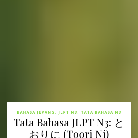
,
,
BAHASA JEPANG
JLPT N3
TATA BAHASA N3
Tata Bahasa JLPT N3: と
おりに (Toori Ni)