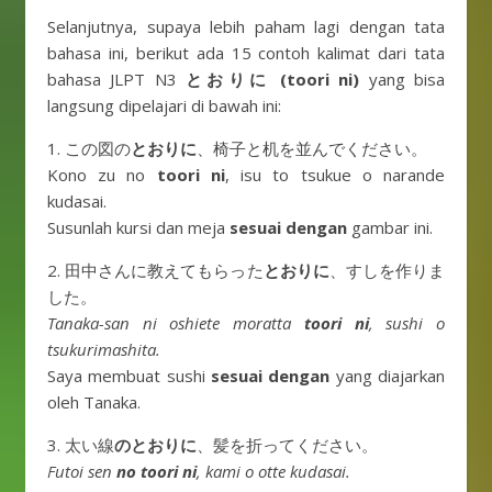
Selanjutnya, supaya lebih paham lagi dengan tata
bahasa ini, berikut ada 15 contoh kalimat dari tata
bahasa JLPT N3
とおりに (toori ni)
yang bisa
langsung dipelajari di bawah ini:
1. この図の
とおりに
、椅子と机を並んでください。
Kono zu no
toori ni
, isu to tsukue o narande
kudasai.
Susunlah kursi dan meja
sesuai dengan
gambar ini.
2. 田中さんに教えてもらった
とおりに
、すしを作りま
した。
Tanaka-san ni oshiete moratta
toori ni
, sushi o
tsukurimashita.
Saya membuat sushi
sesuai dengan
yang diajarkan
oleh Tanaka.
3. 太い線
のとおりに
、髪を折ってください。
Futoi sen
no toori ni
, kami o otte kudasai.