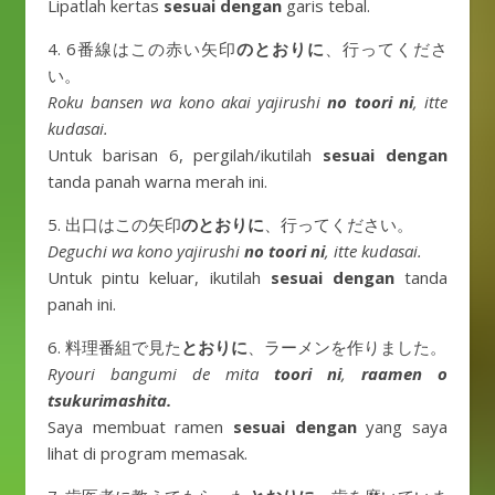
Lipatlah kertas
sesuai dengan
garis tebal.
4. 6番線はこの赤い矢印
のとおりに
、行ってくださ
い。
Roku bansen wa kono akai yajirushi
no toori ni
, itte
kudasai.
Untuk barisan 6, pergilah/ikutilah
sesuai dengan
tanda panah warna merah ini.
5. 出口はこの矢印
のとおりに
、行ってください。
Deguchi wa kono yajirushi
no toori ni
, itte kudasai.
Untuk pintu keluar, ikutilah
sesuai dengan
tanda
panah ini.
6. 料理番組で見た
とおりに
、ラーメンを作りました。
Ryouri bangumi de mita
toori ni
,
raamen o
tsukurimashita.
Saya membuat ramen
sesuai dengan
yang saya
lihat di program memasak.