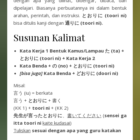
dengan apa yang dilihat, didengar, dibaca, dan
dipelajari. Biasanya perbuatannya ini dalam bentuk
arahan, perintah, dan instruksi.
とおりに (toori ni)
bisa ditulis kanji dengan
通りに (toori ni).
Susunan Kalimat
Kata Kerja 1 Bentuk Kamus/Lampau た (ta) +
とおりに (toori ni) + Kata Kerja 2
Kata Benda + の (no) + とおりに (toori ni)
[bisa juga]
Kata Benda + どおりに (doori ni)
Misal:
言う (iu) = berkata
言う +
とおりに
+ 書く
(KK 1) +
toori ni
+ (KK 2)
先生が言ったとおりに
、
書いてください
(
sensei ga
itta toori ni
kaite kudasai
)
Tuliskan
sesuai dengan apa yang guru katakan