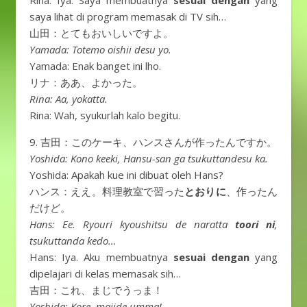
Rina: Iya. Saya membuatnya
sesuai dengan
yang
saya lihat di program memasak di TV sih…
山田：とてもおいしいですよ。
Yamada: Totemo oishii desu yo.
Yamada: Enak banget ini lho.
リナ：ああ、よかった。
Rina: Aa, yokatta.
Rina: Wah, syukurlah kalo begitu.
9. 吉田：このケーキ、ハンスさんが作ったんですか。
Yoshida: Kono keeki, Hansu-san ga tsukuttandesu ka.
Yoshida: Apakah kue ini dibuat oleh Hans?
ハンス：ええ。料理教室で習った
とおりに
、作ったん
だけど。
Hans: Ee. Ryouri kyoushitsu de naratta
toori ni
,
tsukuttanda kedo…
Hans: Iya. Aku membuatnya
sesuai dengan
yang
dipelajari di kelas memasak sih…
吉田：これ、まじでうっま！
Yoshida: Kore, majide umma!