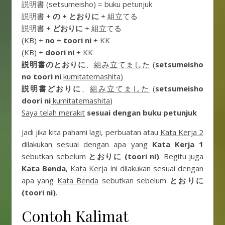
説明書 (setsumeisho) = buku petunjuk
説明書 +
の + とおりに
+ 組立てる
説明書 +
どおりに
+ 組立てる
(KB) +
no
+
toori ni
+ KK
(KB) +
doori ni
+ KK
説明書のとおりに
、
組み立てました
(
setsumeisho
no toori ni
kumitatemashita
)
説明書どおりに
、
組み立てました
(
setsumeisho
doori ni
kumitatemashita
)
Saya telah merakit
sesuai dengan buku petunjuk
Jadi jika kita pahami lagi, perbuatan atau
Kata Kerja 2
dilakukan sesuai dengan apa yang
Kata Kerja 1
sebutkan sebelum
とおりに (toori ni)
. Begitu juga
Kata Benda
,
Kata Kerja ini
dilakukan sesuai dengan
apa yang
Kata Benda
sebutkan sebelum
とおりに
(toori ni)
.
Contoh Kalimat