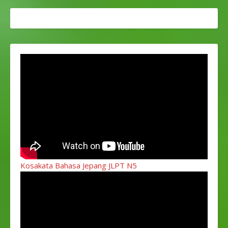
Kosakata Bahasa Jepang JLPT N5