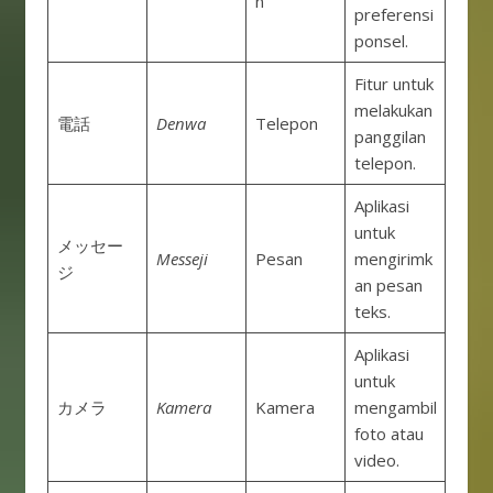
n
preferensi
ponsel.
Fitur untuk
melakukan
電話
Denwa
Telepon
panggilan
telepon.
Aplikasi
untuk
メッセー
Messeji
Pesan
mengirimk
ジ
an pesan
teks.
Aplikasi
untuk
カメラ
Kamera
Kamera
mengambil
foto atau
video.