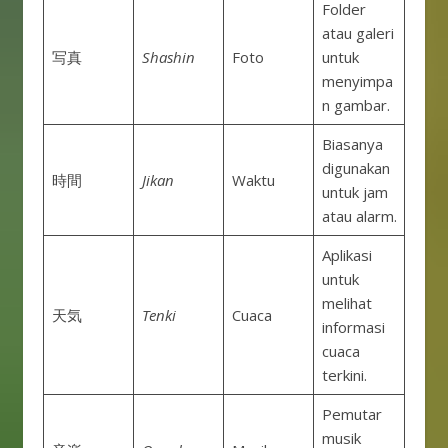
Folder
atau galeri
写真
Shashin
Foto
untuk
menyimpa
n gambar.
Biasanya
digunakan
時間
Jikan
Waktu
untuk jam
atau alarm.
Aplikasi
untuk
melihat
天気
Tenki
Cuaca
informasi
cuaca
terkini.
Pemutar
musik