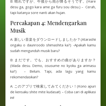
B: 晴れですが、午後から雨が降るそうです。(Hare
desu ga, gogo kara ame ga furu sou desu.) – Cerah,
tapi katanya sore nanti akan hujan.
Percakapan 4: Mendengarkan
Musik
A: 新しい音楽をダウンロードしましたか？(Atarashii
ongaku o daunroodo shimashita ka?) -Apakah kamu
sudah mengunduh musik baru?
B: まだです。でも、おすすめの曲がありますか？
(Mada desu. Demo, osusume no kyoku ga arimasu
ka?) – Belum. Tapi, ada lagu yang kamu
rekomendasikan?
A: このアプリで検索してみてください！(Kono apuri
de kensaku shite mite kudasai!) – Coba cari di aplikasi
ini!