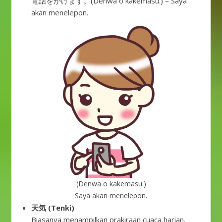
電話をかけます。(Denwa o kakemasu.) – Saya
akan menelepon.
(Denwa o kakemasu.)
Saya akan menelepon.
天気 (Tenki)
Biasanya menampilkan prakiraan cuaca harian.