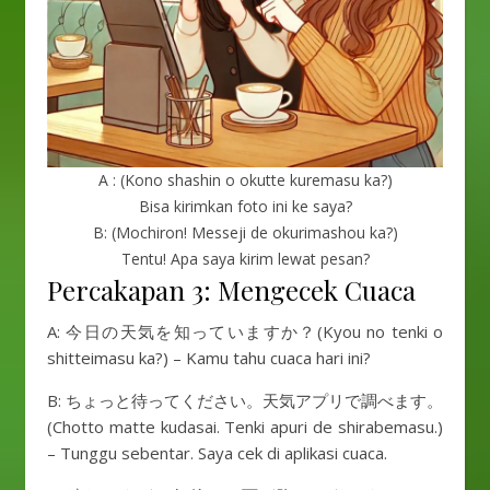
A : (Kono shashin o okutte kuremasu ka?)
Bisa kirimkan foto ini ke saya?
B: (Mochiron! Messeji de okurimashou ka?)
Tentu! Apa saya kirim lewat pesan?
Percakapan 3: Mengecek Cuaca
A: 今日の天気を知っていますか？(Kyou no tenki o
shitteimasu ka?) – Kamu tahu cuaca hari ini?
B: ちょっと待ってください。天気アプリで調べます。
(Chotto matte kudasai. Tenki apuri de shirabemasu.)
– Tunggu sebentar. Saya cek di aplikasi cuaca.