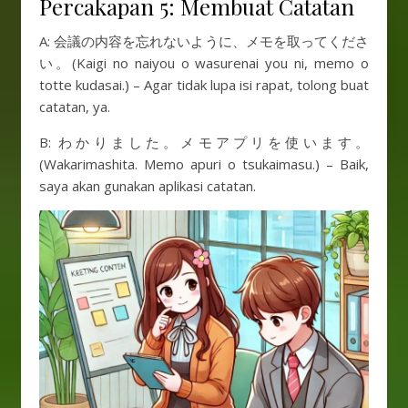
Percakapan 5: Membuat Catatan
A: 会議の内容を忘れないように、メモを取ってくださ
い。(Kaigi no naiyou o wasurenai you ni, memo o
totte kudasai.) – Agar tidak lupa isi rapat, tolong buat
catatan, ya.
B: わかりました。メモアプリを使います。
(Wakarimashita. Memo apuri o tsukaimasu.) – Baik,
saya akan gunakan aplikasi catatan.