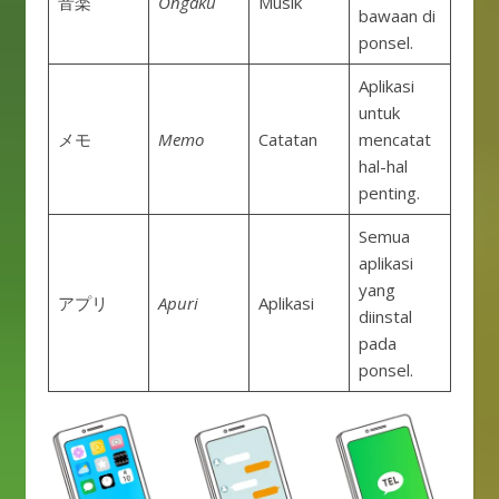
音楽
Ongaku
Musik
bawaan di
ponsel.
Aplikasi
untuk
メモ
Memo
Catatan
mencatat
hal-hal
penting.
Semua
aplikasi
yang
アプリ
Apuri
Aplikasi
diinstal
pada
ponsel.