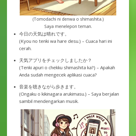
(Tomodachi ni denwa o shimashita.)
Saya menelepon teman.
今日の天気は晴れです。
(Kyou no tenki wa hare desu.) – Cuaca hari ini
cerah.
天気アプリをチェックしましたか？
(Tenki apuri o chekku shimashita ka?) – Apakah
Anda sudah mengecek aplikasi cuaca?
音楽を聴きながら歩きます。
(Ongaku o kikinagara arukimasu.) – Saya berjalan
sambil mendengarkan musik.