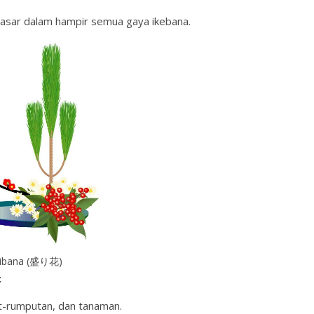
 dasar dalam hampir semua gaya ikebana.
ibana (盛り花)
:
ut-rumputan, dan tanaman.