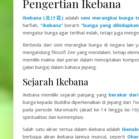
Pengertian Ikebana
Ikebana (生け花)
adalah
seni merangkai bunga t
harfiah,
“ikebana”
berarti
“bunga yang dihidupkan
mengatur bunga agar terlihat indah, tetapi juga menge
Berbeda dari seni merangkai bunga di negara lain 
mengandung filosofi Zen yang mendalam. Setiap eleme
memiliki makna dan peran dalam menciptakan komposi
(jalan bunga) dalam bahasa Jepang.
Sejarah Ikebana
Ikebana memiliki sejarah panjang yang
berakar dari
bunga kepada Buddha diperkenalkan di Jepang dari Tion
pada periode Muromachi (abad ke-14 hingga ke-16) 
spiritualitas dan kontemplasi.
Salah satu aliran tertua dalam ikebana adalah
Ikenob
berbagai aliran ikebana lainnya muncul, seperti
Ohar