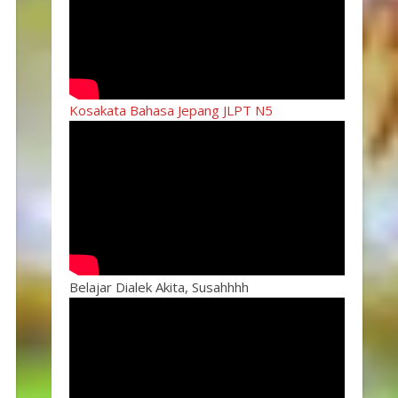
Kosakata Bahasa Jepang JLPT N5
Belajar Dialek Akita, Susahhhh