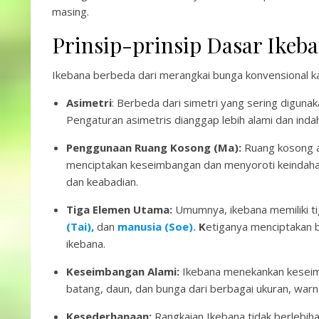
masing.
Prinsip-prinsip Dasar Ikeb
Ikebana berbeda dari merangkai bunga konvensional kar
Asimetri
: Berbeda dari simetri yang sering diguna
Pengaturan asimetris dianggap lebih alami dan inda
Penggunaan Ruang Kosong (Ma):
Ruang kosong 
menciptakan keseimbangan dan menyoroti keindaha
dan keabadian.
Tiga Elemen Utama:
Umumnya, ikebana memiliki 
(Tai),
dan
manusia (Soe).
K
etiganya menciptakan b
ikebana.
Keseimbangan Alami:
Ikebana menekankan keseim
batang, daun, dan bunga dari berbagai ukuran, warna
Kesederhanaan:
Rangkaian Ikebana tidak berlebi