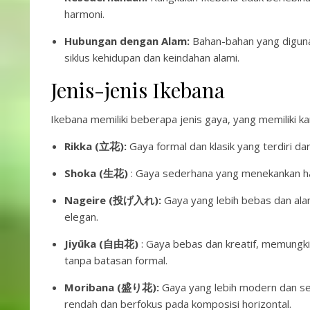
harmoni.
Hubungan dengan Alam:
Bahan-bahan yang diguna
siklus kehidupan dan keindahan alami.
Jenis-jenis Ikebana
Ikebana memiliki beberapa jenis gaya, yang memiliki ka
Rikka (立花):
Gaya formal dan klasik yang terdiri d
Shoka (生花)
: Gaya sederhana yang menekankan ha
Nageire (投げ入れ):
Gaya yang lebih bebas dan ala
elegan.
Jiyūka (自由花)
: Gaya bebas dan kreatif, memungki
tanpa batasan formal.
Moribana (盛り花):
Gaya yang lebih modern dan s
rendah dan berfokus pada komposisi horizontal.