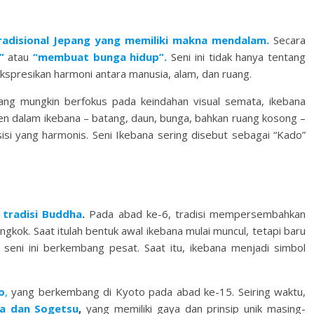
radisional Jepang yang memiliki makna mendalam.
Secara
”
atau
“membuat bunga hidup”.
Seni ini tidak hanya tentang
kspresikan harmoni antara manusia, alam, dan ruang.
yang mungkin berfokus pada keindahan visual semata, ikebana
n dalam ikebana – batang, daun, bunga, bahkan ruang kosong –
si yang harmonis. Seni Ikebana sering disebut sebagai “Kado”
 tradisi Buddha
.
Pada abad ke-6, tradisi mempersembahkan
gkok. Saat itulah bentuk awal ikebana mulai muncul, tetapi baru
seni ini berkembang pesat. Saat itu, ikebana menjadi simbol
o
,
yang berkembang di Kyoto pada abad ke-15. Seiring waktu,
a dan Sogetsu
,
yang memiliki gaya dan prinsip unik masing-