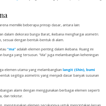
ana
ena memiliki beberapa prinsip dasar, antara lain:
kan dalam dekorasi bunga Barat, ikebana menghargai asimetri.
h, sesuai dengan bentuk-bentuk di alam.
atau
“ma”
adalah elemen penting dalam ikebana. Ruang ini
n bunga yang tersusun. “Ma” juga melambangkan keheningan
tiga elemen utama yang melambangkan
langit (Shin), bumi
entuk segitiga asimetris yang menjadi dasar banyak susunan
bangan alami dengan menggunakan berbagai elemen seperti
, dan tekstur.
han, menggunakan elemen secukupnya untuk menciptakan kesan