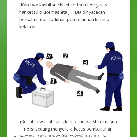
(Kare wa kashitsu chishi no tsumi de yuuzai
hanketsu o ukemashita.) – Dia dinyatakan
bersalah atas tuduhan pembunuhan karena
kelalaian.
(Keisatsu wa satsujin jiken o chousa shiteimasu.)
Polisi sedang menyelidiki kasus pembunuhan.
その男は銀行強盗の容疑で逮捕されました。