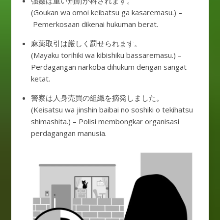
強姦は重い刑罰が科されます。
(Goukan wa omoi keibatsu ga kasaremasu.) –
Pemerkosaan dikenai hukuman berat.
麻薬取引は厳しく罰せられます。
(Mayaku torihiki wa kibishiku bassaremasu.) –
Perdagangan narkoba dihukum dengan sangat
ketat.
警察は人身売買の組織を摘発しました。
(Keisatsu wa jinshin baibai no soshiki o tekihatsu
shimashita.) – Polisi membongkar organisasi
perdagangan manusia.