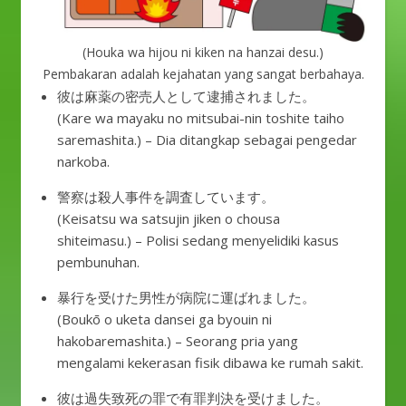
(Houka wa hijou ni kiken na hanzai desu.)
Pembakaran adalah kejahatan yang sangat berbahaya.
彼は麻薬の密売人として逮捕されました。
(Kare wa mayaku no mitsubai-nin toshite taiho
saremashita.) – Dia ditangkap sebagai pengedar
narkoba.
警察は殺人事件を調査しています。
(Keisatsu wa satsujin jiken o chousa
shiteimasu.) – Polisi sedang menyelidiki kasus
pembunuhan.
暴行を受けた男性が病院に運ばれました。
(Boukō o uketa dansei ga byouin ni
hakobaremashita.) – Seorang pria yang
mengalami kekerasan fisik dibawa ke rumah sakit.
彼は過失致死の罪で有罪判決を受けました。