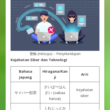
密輸 (mitsuyu) – Penyelundupan
Kejahatan Siber dan Teknologi
Bahasa
Hiragana/Kan
Arti
Jepang
ji
さいばーはん
Kejahatan
サイバー犯罪
ざい (saibaa
siber
hanzai)
くれじっとか