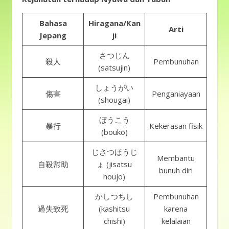
Bahasa
Hiragana/Kan
Arti
Jepang
ji
さつじん
殺人
Pembunuhan
(satsujin)
しょうがい
傷害
Penganiayaan
(shougai)
ぼうこう
暴行
Kekerasan fisik
(boukō)
じさつほうじ
Membantu
自殺幇助
ょ (jisatsu
bunuh diri
houjo)
かしつちし
Pembunuhan
過失致死
(kashitsu
karena
chishi)
kelalaian