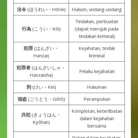
法令
(ほうれい・Hōrei)
Hukum, undang-undang
Tindakan, perbuatan
行為
(こうい・Kōi)
(dapat merujuk pada
tindakan kriminal)
犯罪
(はんざい・
Kejahatan, tindak
Hanzai)
kriminal
犯罪者
(はんざいしゃ・
Pelaku kejahatan
Hanzaisha)
刑
(けい・Kei)
Hukuman
強盗
(ごうとう・Gōtō)
Perampokan
Komplotan, keterlibatan
共犯
(きょうはん・
dalam kejahatan
Kyōhan)
bersama
Rekan dalam kejahatan,