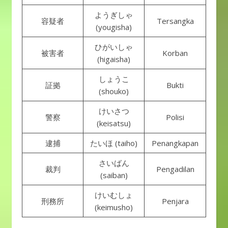
ようぎしゃ
容疑者
Tersangka
(yougisha)
ひがいしゃ
被害者
Korban
(higaisha)
しょうこ
証拠
Bukti
(shouko)
けいさつ
警察
Polisi
(keisatsu)
逮捕
たいほ (taiho)
Penangkapan
さいばん
裁判
Pengadilan
(saiban)
けいむしょ
刑務所
Penjara
(keimusho)