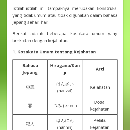
Istilah-istilah ini tampaknya merupakan konstruksi
yang tidak umum atau tidak digunakan dalam bahasa
Jepang sehari-hari.
Berikut adalah beberapa kosakata umum yang
berkaitan dengan kejahatan:
1. Kosakata Umum tentang Kejahatan
Bahasa
Hiragana/Kan
Arti
Jepang
ji
はんざい
犯罪
Kejahatan
(hanzai)
Dosa,
罪
つみ (tsumi)
kejahatan
はんにん
Pelaku
犯人
(hannin)
kejahatan