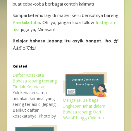
buat coba-coba berbagai contoh kalimat!
Sampai ketemu lagi di materi seru berikutnya bareng
Pandaikotoba
. Oh iya, jangan lupa follow
Instagram-
nya
juga ya, Minasan!
Belajar bahasa Jepang itu asyik banget, lho. が
んばってね!
Related
Daftar Kosakata
Bahasa Jepang tentang
Tindak Kejahatan
Yuk kenalan sama
tindakan kriminal yang
Mengenal Berbagai
sering terjadi di Jepang.
Ungkapan Jahat dalam
Berikut daftar
Bahasa Jepang: Dari
kosakatanya. Photo by
‘Warui’ Hingga ‘Akuma
Max Kleinen on
Unsplash 強盗 (goutou)