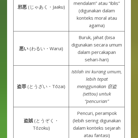
mendalam” atau “iblis”
邪悪
(じゃあく・Jaaku)
(digunakan dalam
konteks moral atau
agama)
Buruk, jahat (bisa
digunakan secara umum
悪い
(わるい・Warui)
dalam percakapan
sehari-hari)
Istilah ini kurang umum,
lebih tepat
盗罪
(とうざい・Tōzai)
menggunakan 窃盗
(settou) untuk
“pencurian”
Pencuri, perampok
盗賊
(とうぞく・
(lebih sering digunakan
Tōzoku)
dalam konteks sejarah
atau fantasi)