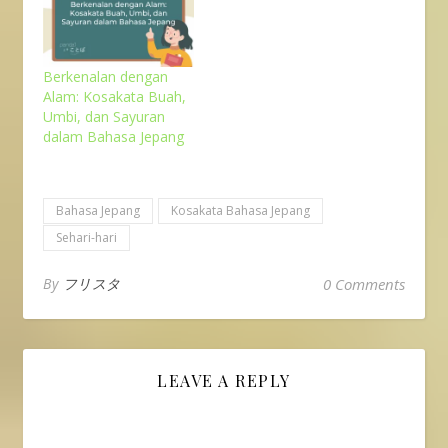
perampokan/盗難
(tounan) pencurian 自
転車の盗難 (jitensha no
tounan) = pencurian
Berkenalan dengan
sepedaオートバイの盗
Alam: Kosakata Buah,
難 (ootobai no tounan)
Umbi, dan Sayuran
= pencurian motor車上
dalam Bahasa Jepang
狙い (shajou nerai) =
pencurian barang
berharga dalam mobil
自動車盗難 (jidousha
Bahasa Jepang
Kosakata Bahasa Jepang
tounan) = pencurian
Sehari-hari
mobil部品狙い…
By
フリスタ
0 Comments
LEAVE A REPLY