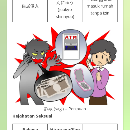
んにゅう
住居侵入
masuk rumah
(juukyo
tanpa izin
shinnyuu)
詐欺 (sagi) – Penipuan
Kejahatan Seksual
Bahasa
Hiragana/Kan