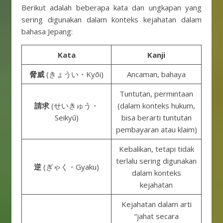
Berikut adalah beberapa kata dan ungkapan yang
sering digunakan dalam konteks kejahatan dalam
bahasa Jepang:
Kata
Kanji
脅威
(きょうい・Kyōi)
Ancaman, bahaya
Tuntutan, permintaan
請求
(せいきゅう・
(dalam konteks hukum,
Seikyū)
bisa berarti tuntutan
pembayaran atau klaim)
Kebalikan, tetapi tidak
terlalu sering digunakan
逆
(ぎゃく・Gyaku)
dalam konteks
kejahatan
Kejahatan dalam arti
“jahat secara