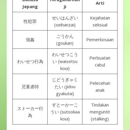
Arti
Jepang
ji
せいはんざい
Kejahatan
性犯罪
(seihanzai)
seksual
ごうかん
強姦
Pemerkosaan
(goukan)
わいせつこう
Perbuatan
わいせつ行為
い (waisetsu
cabul
koui)
じどうぎゃく
Pelecehan
児童虐待
たい (jidou
anak
gyakutai)
すとーかーこ
Tindakan
ストーカー行
うい (sutookaa
menguntit
為
koui)
(stalking)