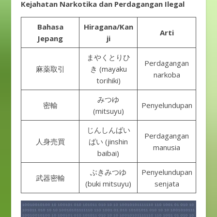
Kejahatan Narkotika dan Perdagangan Ilegal
Bahasa
Hiragana/Kan
Arti
Jepang
ji
まやくとりひ
Perdagangan
麻薬取引
き (mayaku
narkoba
torihiki)
みつゆ
密輸
Penyelundupan
(mitsuyu)
じんしんばい
Perdagangan
人身売買
ばい (jinshin
manusia
baibai)
ぶきみつゆ
Penyelundupan
武器密輸
(buki mitsuyu)
senjata