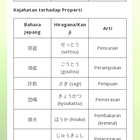
Kejahatan terhadap Properti
Bahasa
Hiragana/Kan
Arti
Jepang
ji
せっとう
窃盗
Pencurian
(settou)
ごうとう
強盗
Perampokan
(goutou)
詐欺
さぎ (sagi)
Penipuan
きょうかつ
恐喝
Pemerasan
(kyoukatsu)
Pembakaran
放火
ほうか (houka)
(kriminal)
じゅうきょし
Pelanggaran