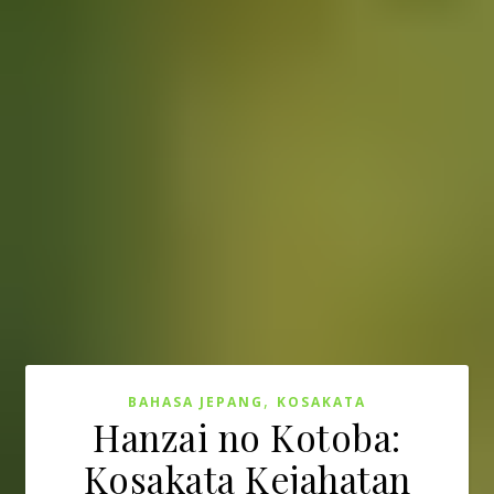
,
BAHASA JEPANG
KOSAKATA
Hanzai no Kotoba:
Kosakata Kejahatan