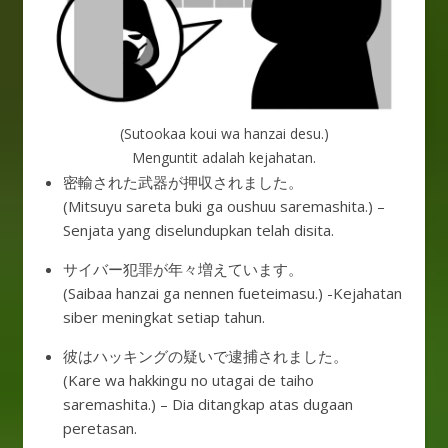
(Sutookaa koui wa hanzai desu.)
Menguntit adalah kejahatan.
密輸された武器が押収されました。
(Mitsuyu sareta buki ga oushuu saremashita.) –
Senjata yang diselundupkan telah disita.
サイバー犯罪が年々増えています。
(Saibaa hanzai ga nennen fueteimasu.) -Kejahatan
siber meningkat setiap tahun.
彼はハッキングの疑いで逮捕されました。
(Kare wa hakkingu no utagai de taiho
saremashita.) – Dia ditangkap atas dugaan
peretasan.