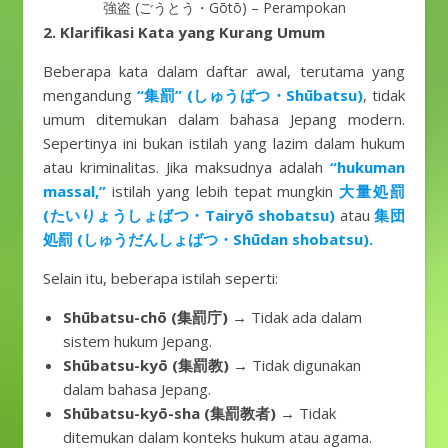
強盗 (ごうとう・Gōtō) – Perampokan
2. Klarifikasi Kata yang Kurang Umum
Beberapa kata dalam daftar awal, terutama yang
mengandung
“集罰” (しゅうばつ・Shūbatsu)
, tidak
umum ditemukan dalam bahasa Jepang modern.
Sepertinya ini bukan istilah yang lazim dalam hukum
atau kriminalitas. Jika maksudnya adalah
“hukuman
massal,”
istilah yang lebih tepat mungkin
大量処罰
(たいりょうしょばつ・Tairyō shobatsu)
atau
集団
処罰 (しゅうだんしょばつ・Shūdan shobatsu).
Selain itu, beberapa istilah seperti:
Shūbatsu-chō (集罰庁)
→ Tidak ada dalam
sistem hukum Jepang.
Shūbatsu-kyō (集罰教)
→ Tidak digunakan
dalam bahasa Jepang.
Shūbatsu-kyō-sha (集罰教者)
→ Tidak
ditemukan dalam konteks hukum atau agama.