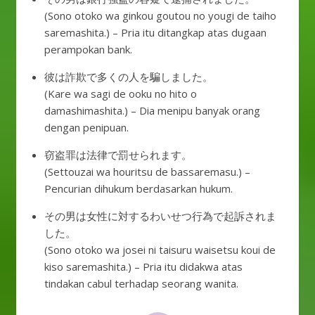
(Sono otoko wa ginkou goutou no yougi de taiho
saremashita.) – Pria itu ditangkap atas dugaan
perampokan bank.
彼は詐欺で多くの人を騙しました。
(Kare wa sagi de ooku no hito o
damashimashita.) – Dia menipu banyak orang
dengan penipuan.
窃盗罪は法律で罰せられます。
(Settouzai wa houritsu de bassaremasu.) –
Pencurian dihukum berdasarkan hukum.
その男は女性に対するわいせつ行為で起訴されま
した。
(Sono otoko wa josei ni taisuru waisetsu koui de
kiso saremashita.) – Pria itu didakwa atas
tindakan cabul terhadap seorang wanita.