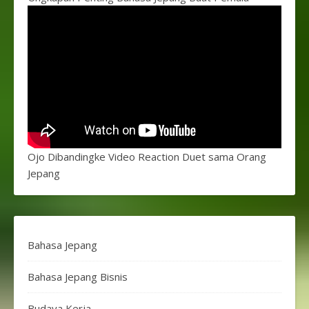
Ojo Dibandingke Video Reaction Duet sama Orang
Jepang
Bahasa Jepang
Bahasa Jepang Bisnis
Budaya Kerja