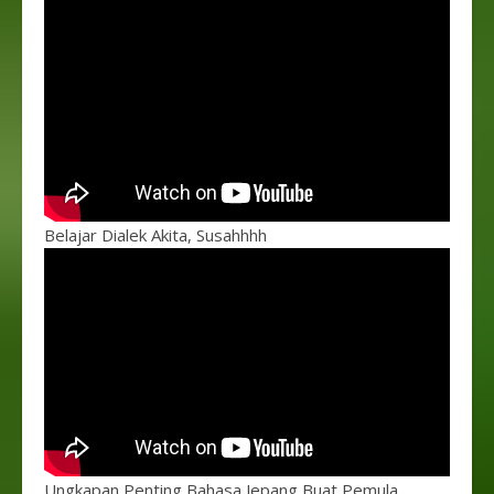
Belajar Dialek Akita, Susahhhh
Ungkapan Penting Bahasa Jepang Buat Pemula