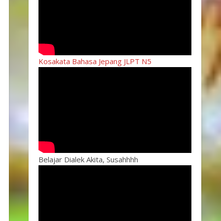
Kosakata Bahasa Jepang JLPT N5
Belajar Dialek Akita, Susahhhh