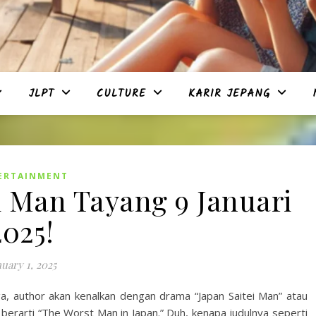
JLPT
CULTURE
KARIR JEPANG
ERTAINMENT
i Man Tayang 9 Januari
2025!
nuary 1, 2025
ga, author akan kenalkan dengan drama “Japan Saitei Man” atau
 berarti “The Worst Man in Japan.” Duh, kenapa judulnya seperti