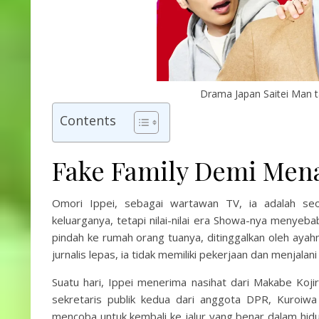
Drama Japan Saitei Man t
Contents
Fake Family Demi Men
Omori Ippei, sebagai wartawan TV, ia adalah seo
keluarganya, tetapi nilai-nilai era Showa-nya menyebab
pindah ke rumah orang tuanya, ditinggalkan oleh ayah
jurnalis lepas, ia tidak memiliki pekerjaan dan menja
Suatu hari, Ippei menerima nasihat dari Makabe Koj
sekretaris publik kedua dari anggota DPR, Kuroiwa
mencoba untuk kembali ke jalur yang benar dalam hid