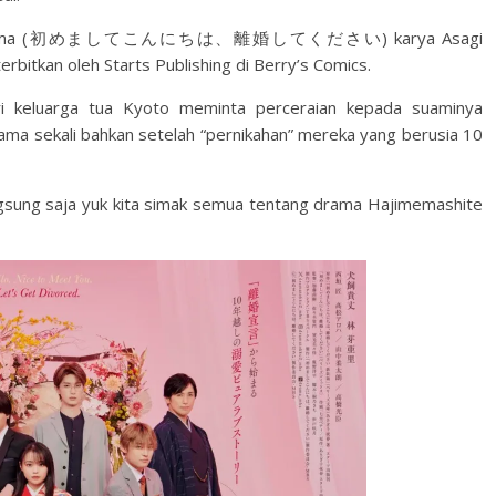
dul yang sama (初めましてこんにちは、離婚してください) karya Asagi
terbitkan oleh Starts Publishing di Berry’s Comics.
ari keluarga tua Kyoto meminta perceraian kepada suaminya
a sekali bahkan setelah “pernikahan” mereka yang berusia 10
angsung saja yuk kita simak semua tentang drama Hajimemashite