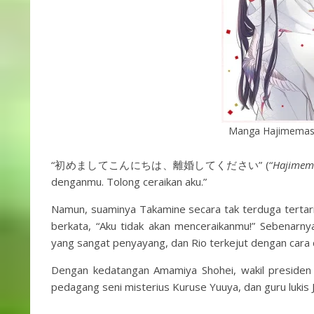
Manga Hajimemashi
“初めましてこんにちは、離婚してください” (“
Hajimema
denganmu. Tolong ceraikan aku.”
Namun, suaminya Takamine secara tak terduga tertarik
berkata, “Aku tidak akan menceraikanmu!” Sebenarnya
yang sangat penyayang, dan Rio terkejut dengan cara
Dengan kedatangan Amamiya Shohei, wakil presiden 
pedagang seni misterius Kuruse Yuuya, dan guru lukis