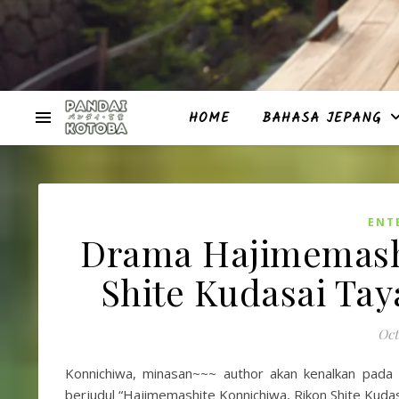
HOME
BAHASA JEPANG
ENT
Drama Hajimemashi
Shite Kudasai Ta
Oct
Konnichiwa, minasan~~~ author akan kenalkan pada 
berjudul “Hajimemashite Konnichiwa, Rikon Shite Kudas