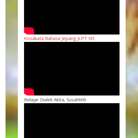
Kosakata Bahasa Jepang JLPT N5
Belajar Dialek Akita, Susahhhh