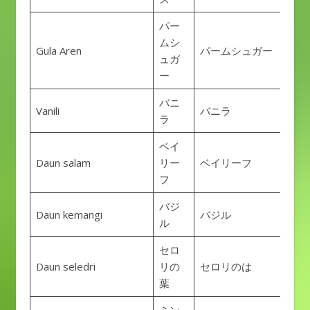
パー
ムシ
Gula Aren
パームシュガー
ュガ
ー
バニ
Vanili
バニラ
ラ
ベイ
Daun salam
リー
ベイリーフ
フ
バジ
Daun kemangi
バジル
ル
セロ
Daun seledri
リの
セロリのは
葉