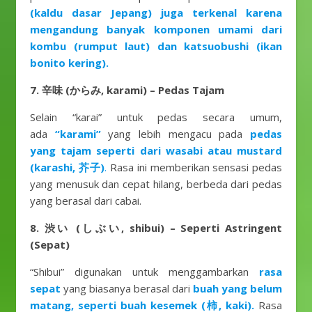
(kaldu dasar Jepang) juga terkenal karena
mengandung banyak komponen umami dari
kombu (rumput laut) dan katsuobushi (ikan
bonito kering).
7. 辛味 (からみ, karami) – Pedas Tajam
Selain “karai” untuk pedas secara umum,
ada
“karami”
yang lebih mengacu pada
pedas
yang tajam seperti dari wasabi atau mustard
(karashi, 芥子)
.
Rasa ini memberikan sensasi pedas
yang menusuk dan cepat hilang, berbeda dari pedas
yang berasal dari cabai.
8. 渋い (しぶい, shibui) – Seperti Astringent
(Sepat)
“Shibui” digunakan untuk menggambarkan
rasa
sepat
yang biasanya berasal dari
buah yang belum
matang, seperti buah kesemek (柿, kaki).
Rasa