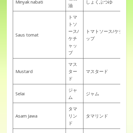
Minyak nabati
しょくぶつゆ
油
トマ
トソ
ース/
トマトソース/ケチャ
Saus tomat
ケチ
ップ
ャッ
プ
マス
Mustard
ター
マスタード
ド
ジャ
Selai
ジャム
ム
タマ
Asam Jawa
リン
タマリンド
ド