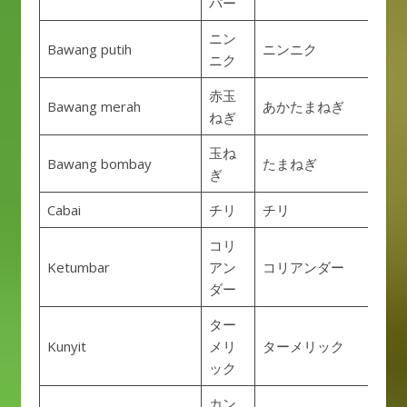
パー
ニン
Bawang putih
ニンニク
ニク
赤玉
Bawang merah
あかたまねぎ
ねぎ
玉ね
Bawang bombay
たまねぎ
ぎ
Cabai
チリ
チリ
コリ
Ketumbar
アン
コリアンダー
ダー
ター
Kunyit
メリ
ターメリック
ック
カン