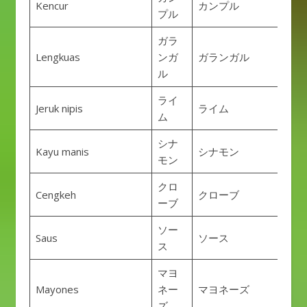
Kencur
カンプル
プル
ガラ
Lengkuas
ンガ
ガランガル
ル
ライ
Jeruk nipis
ライム
ム
シナ
Kayu manis
シナモン
モン
クロ
Cengkeh
クローブ
ーブ
ソー
Saus
ソース
ス
マヨ
Mayones
ネー
マヨネーズ
ズ