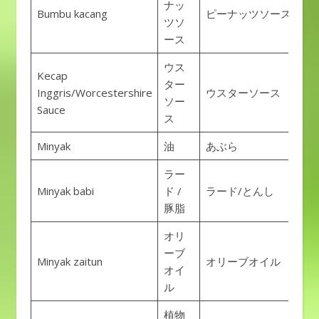
ナッ
Bumbu kacang
ピーナッツソース
ツソ
ース
ウス
Kecap
ター
Inggris/Worcestershire
ウスターソース
ソー
Sauce
ス
Minyak
油
あぶら
ラー
Minyak babi
ド /
ラード/とんし
豚脂
オリ
ーブ
Minyak zaitun
オリーブオイル
オイ
ル
植物