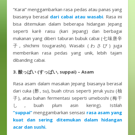
“Karai” menggambarkan rasa pedas atau panas yang
biasanya berasal
dari cabai atau wasabi
. Rasa ini
bisa ditemukan dalam beberapa hidangan Jepang
seperti karē raisu (kari Jepang) dan berbagai
makanan yang diberi taburan bubuk cabai (七味唐辛
子, shichimi tougarashi). Wasabi (わさび) juga
memberikan rasa pedas yang unik, lebih tajam
dibanding cabai.
3. 酸っぱい (すっぱい, suppai) – Asam
Rasa asam dalam masakan Jepang biasanya berasal
dari cuka (酢, su), buah citrus seperti jeruk yuzu (柚
子), atau bahan fermentasi seperti umeboshi (梅干
し, buah plum asin kering). Istilah
“suppai”
menggambarkan sensasi
rasa asam yang
kuat dan sering ditemukan dalam hidangan
acar dan sushi.