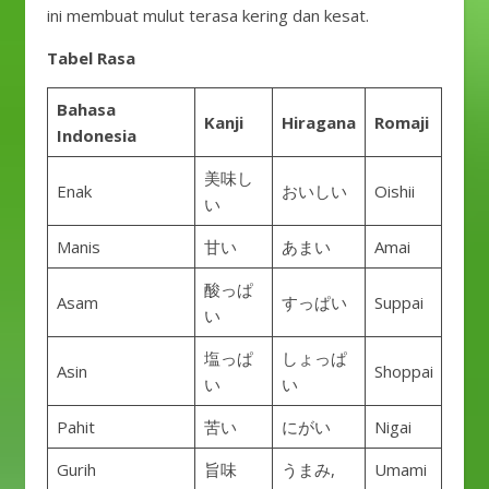
ini membuat mulut terasa kering dan kesat.
Tabel Rasa
Bahasa
Kanji
Hiragana
Romaji
Indonesia
美味し
Enak
おいしい
Oishii
い
Manis
甘い
あまい
Amai
酸っぱ
Asam
すっぱい
Suppai
い
塩っぱ
しょっぱ
Asin
Shoppai
い
い
Pahit
苦い
にがい
Nigai
Gurih
旨味
うまみ,
Umami