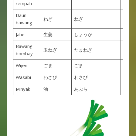
rempah
Daun
ねぎ
ねぎ
Negi
bawang
Jahe
生姜
しょうが
Shōga
Bawang
玉ねぎ
たまねぎ
Taman
bombay
Wijen
ごま
ごま
Goma
Wasabi
わさび
わさび
Wasab
Minyak
油
あぶら
Abura