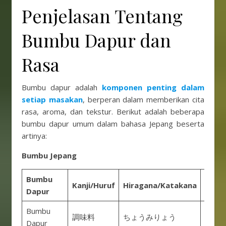
Penjelasan Tentang
Bumbu Dapur dan
Rasa
Bumbu dapur adalah
komponen penting dalam
setiap masakan
, berperan dalam memberikan cita
rasa, aroma, dan tekstur. Berikut adalah beberapa
bumbu dapur umum dalam bahasa Jepang beserta
artinya:
Bumbu Jepang
Bumbu
Kanji/Huruf
Hiragana/Katakana
Romaj
Dapur
Bumbu
調味料
ちょうみりょう
Choom
Dapur