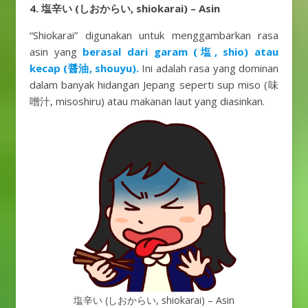
4. 塩辛い (しおからい, shiokarai) – Asin
“Shiokarai” digunakan untuk menggambarkan rasa
asin yang
berasal dari garam (塩, shio) atau
kecap (醤油, shouyu).
Ini adalah rasa yang dominan
dalam banyak hidangan Jepang seperti sup miso (味
噌汁, misoshiru) atau makanan laut yang diasinkan.
塩辛い (しおからい, shiokarai) – Asin