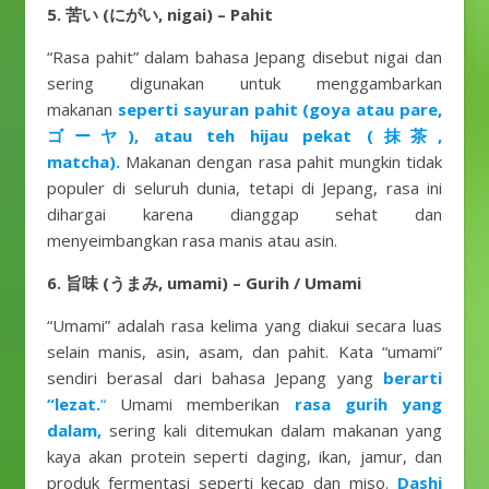
5. 苦い (にがい, nigai) – Pahit
“Rasa pahit” dalam bahasa Jepang disebut nigai dan
sering digunakan untuk menggambarkan
makanan
seperti sayuran pahit (goya atau pare,
ゴーヤ), atau teh hijau pekat (抹茶,
matcha).
Makanan dengan rasa pahit mungkin tidak
populer di seluruh dunia, tetapi di Jepang, rasa ini
dihargai karena dianggap sehat dan
menyeimbangkan rasa manis atau asin.
6. 旨味 (うまみ, umami) – Gurih / Umami
“Umami” adalah rasa kelima yang diakui secara luas
selain manis, asin, asam, dan pahit. Kata “umami”
sendiri berasal dari bahasa Jepang yang
berarti
“lezat.
“
Umami memberikan
rasa gurih yang
dalam,
sering kali ditemukan dalam makanan yang
kaya akan protein seperti daging, ikan, jamur, dan
produk fermentasi seperti kecap dan miso.
Dashi