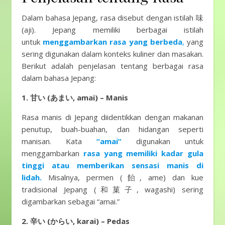
Dalam bahasa Jepang, rasa disebut dengan istilah 味
(aji). Jepang memiliki berbagai istilah
untuk
menggambarkan rasa yang berbeda
,
yang
sering digunakan dalam konteks kuliner dan masakan.
Berikut adalah penjelasan tentang berbagai rasa
dalam bahasa Jepang:
1. 甘い (あまい, amai) – Manis
Rasa manis di Jepang diidentikkan dengan makanan
penutup, buah-buahan, dan hidangan seperti
manisan. Kata
“amai”
digunakan untuk
menggambarkan
rasa yang memiliki kadar gula
tinggi atau memberikan sensasi manis di
lidah.
Misalnya, permen (飴, ame) dan kue
tradisional Jepang (和菓子, wagashi) sering
digambarkan sebagai “amai.”
2. 辛い (からい, karai) – Pedas