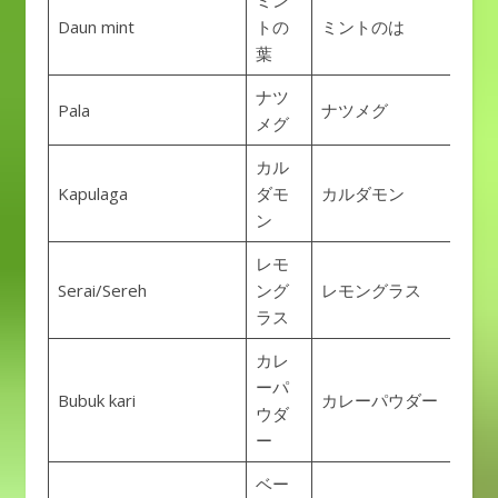
ミン
Daun mint
トの
ミントのは
葉
ナツ
Pala
ナツメグ
メグ
カル
Kapulaga
ダモ
カルダモン
ン
レモ
Serai/Sereh
ング
レモングラス
ラス
カレ
ーパ
Bubuk kari
カレーパウダー
ウダ
ー
ベー