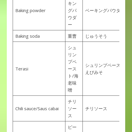
キン
Baking powder
グパ
ベーキングパウダー
ウダ
ー
Baking soda
重曹
じゅうそう
シュ
リン
プペ
シュリンプペースト/
Terasi
ース
えびみそ
ト/海
老味
噌
チリ
Chili sauce/Saus cabai
ソー
チリソース
ス
ピー