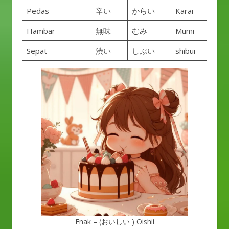
Pedas
辛い
からい
Karai
Hambar
無味
むみ
Mumi
Sepat
渋い
しぶい
shibui
Enak – (おいしい ) Oishii