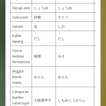
Kecap asin
しょうゆ
しょうゆ
Shooy
Gula pasir
砂糖
さとう
Satoo
Garam
塩
しお
Shio
Kaldu
だし
だし
Dashi
Jepang
Pasta
kedelai
味噌
みそ
Miso
fermentasi
Anggur
beras
みりん
みりん
Mirin
manis
Campuran
bumbu
Shichi
七味唐辛子
しちみとうがらし
cabai tujuh
Tōgar