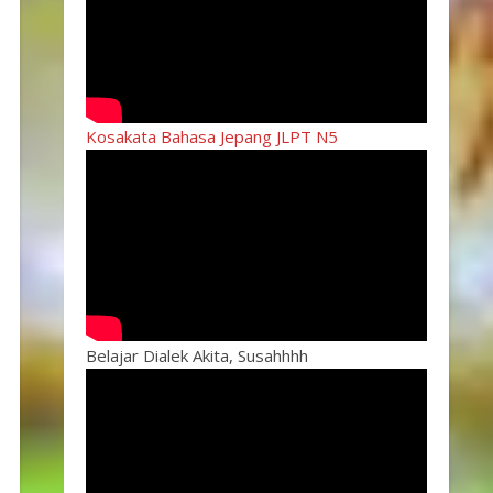
Kosakata Bahasa Jepang JLPT N5
Belajar Dialek Akita, Susahhhh