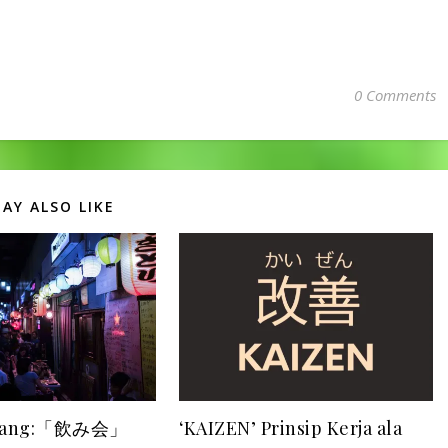
0 Comments
AY ALSO LIKE
epang:「飲み会」
‘KAIZEN’ Prinsip Kerja ala