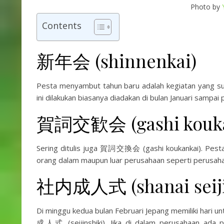
Photo by
Contents
新年会 (shinnenkai)
Pesta menyambut tahun baru adalah kegiatan yang su
ini dilakukan biasanya diadakan di bulan Januari sampai
賀詞交歓会 (gashi kouka
Sering ditulis juga 賀詞交換会 (gashi koukankai). Pest
orang dalam maupun luar perusahaan seperti perusaha
社内成人式 (shanai seiji
Di minggu kedua bulan Februari Jepang memiliki har
成人式 (seijinshiki). Jika di dalam perusahaan ada