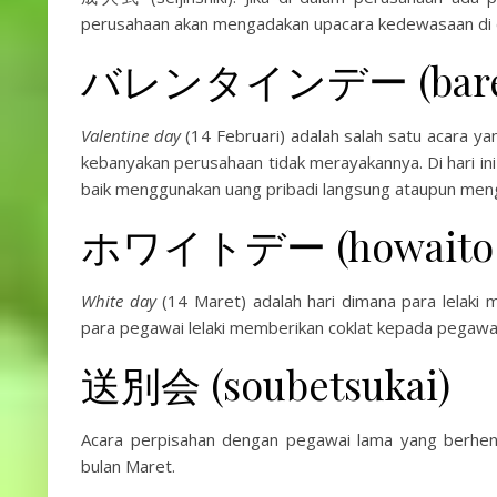
perusahaan akan mengadakan upacara kedewasaan di 
バレンタインデー (barent
Valentine day
(14 Februari) adalah salah satu acara y
kebanyakan perusahaan tidak merayakannya. Di hari i
baik menggunakan uang pribadi langsung ataupun me
ホワイトデー (howaito 
White day
(14 Maret) adalah hari dimana para lelaki 
para pegawai lelaki memberikan coklat kepada pegaw
送別会 (soubetsukai)
Acara perpisahan dengan pegawai lama yang berhenti
bulan Maret.