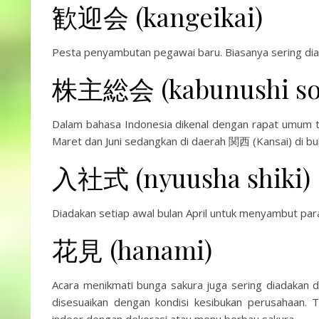
歓迎会 (kangeikai)
Pesta penyambutan pegawai baru. Biasanya sering dia
株主総会 (kabunushi so
Dalam bahasa Indonesia dikenal dengan rapat umum ta
Maret dan Juni sedangkan di daerah 関西 (Kansai) di b
入社式 (nyuusha shiki)
Diadakan setiap awal bulan April untuk menyambut par
花見 (hanami)
Acara menikmati bunga sakura juga sering diadakan 
disesuaikan dengan kondisi kesibukan perusahaan. T