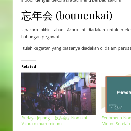
indoor dengan dekorasi atau menu berbau sakura.
忘年会 (bounenkai)
Upacara akhir tahun. Acara ini diadakan untuk me
hubungan pegawai.
Itulah kegiatan yang biasanya diadakan di dalam per
Related
Budaya Jepang:「飲み会」Nomikai
Fenomena Nom
‘Acara minum-minum’
Minum Setelah 