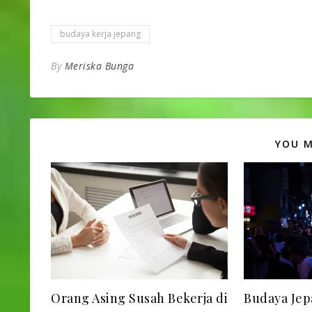
budaya kerja jepang
By
Meriska Bunga
YOU M
Orang Asing Susah Bekerja di
Budaya J