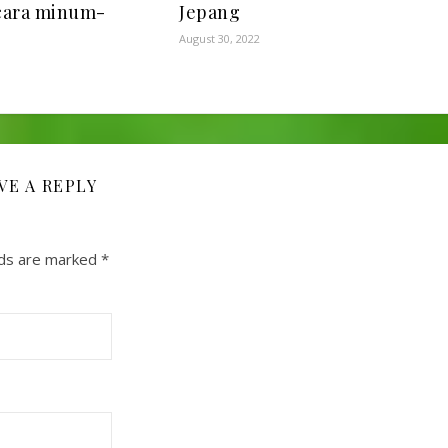
cara minum-
Jepang
August 30, 2022
VE A REPLY
lds are marked
*