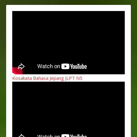
Kosakata Bahasa Jepang JLPT N5