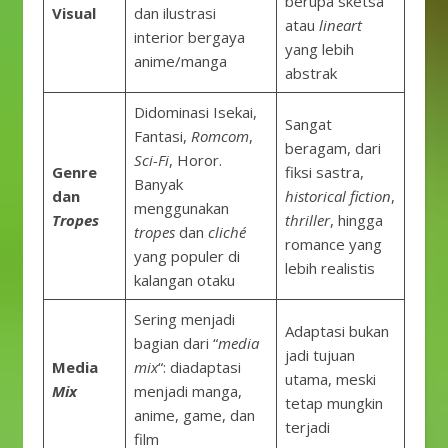
berupa sketsa
Visual
dan ilustrasi
atau
lineart
interior bergaya
yang lebih
anime/manga
abstrak
Didominasi Isekai,
Sangat
Fantasi,
Romcom
,
beragam, dari
Sci-Fi
, Horor.
Genre
fiksi sastra,
Banyak
dan
historical fiction
,
menggunakan
Tropes
thriller
, hingga
tropes
dan
cliché
romance yang
yang populer di
lebih realistis
kalangan otaku
Sering menjadi
Adaptasi bukan
bagian dari “
media
jadi tujuan
Media
mix
“: diadaptasi
utama, meski
Mix
menjadi manga,
tetap mungkin
anime, game, dan
terjadi
film