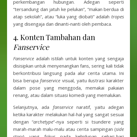
perkembangan hubungan. Adegan seperti
“tersandung dan jatuh ke pelukan”, “makan berdua di
atap sekolah”, atau “luka yang diobati” adalah
tropes
yang disengaja dan dinanti-nanti oleh pembaca.
4. Konten Tambahan dan
Fanservice
Fanservice
adalah istilah untuk konten yang sengaja
disisipkan untuk menyenangkan fans, sering kali tidak
berkontribusi langsung pada alur cerita utama. Ini
bisa berupa
fanservice
visual, yaitu ilustrasi karakter
dalam pose yang menggoda, memakai pakaian
renang, atau dalam situasi komedi yang memalukan.
Selanjutnya, ada
fanservice
naratif, yaitu adegan
ketika karakter melakukan hal-hal yang sangat sesuai
dengan “
archetype
“-nya seperti si tsundere yang
marah-marah malu-malu atau cerita sampingan (
side
story
) yang fokus pada kehidupan sehari-hari