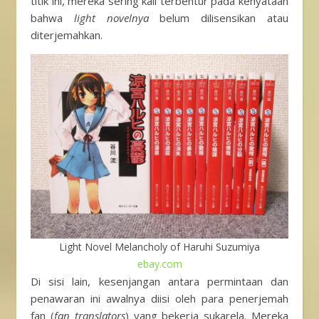
titik ini, mereka sering kali terbentur pada kenyataan
bahwa
light novelnya
belum dilisensikan atau
diterjemahkan.
Light Novel Melancholy of Haruhi Suzumiya
ebay.com
Di sisi lain, kesenjangan antara permintaan dan
penawaran ini awalnya diisi oleh para penerjemah
fan (
fan translators
) yang bekerja sukarela. Mereka