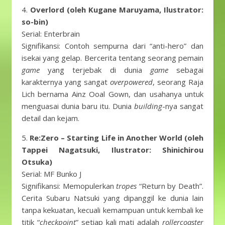
4.
Overlord (oleh Kugane Maruyama, Ilustrator:
so-bin)
Serial: Enterbrain
Signifikansi: Contoh sempurna dari “anti-hero” dan
isekai yang gelap. Bercerita tentang seorang pemain
game
yang terjebak di dunia
game
sebagai
karakternya yang sangat
overpowered
, seorang Raja
Lich bernama Ainz Ooal Gown, dan usahanya untuk
menguasai dunia baru itu. Dunia
building
-nya sangat
detail dan kejam.
5.
Re:Zero – Starting Life in Another World (oleh
Tappei Nagatsuki, Ilustrator: Shinichirou
Otsuka)
Serial: MF Bunko J
Signifikansi: Memopulerkan
tropes
“Return by Death”.
Cerita Subaru Natsuki yang dipanggil ke dunia lain
tanpa kekuatan, kecuali kemampuan untuk kembali ke
titik “
checkpoint
” setiap kali mati adalah
rollercoaster