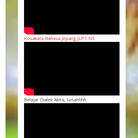
Kosakata Bahasa Jepang JLPT N5
Belajar Dialek Akita, Susahhhh