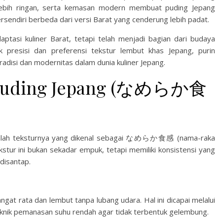
 lebih ringan, serta kemasan modern membuat puding Jepang
sendiri berbeda dari versi Barat yang cenderung lebih padat.
aptasi kuliner Barat, tetapi telah menjadi bagian dari budaya
k presisi dan preferensi tekstur lembut khas Jepang, purin
adisi dan modernitas dalam dunia kuliner Jepang.
ur Puding Jepang (なめらか食
 adalah teksturnya yang dikenal sebagai なめらか食感 (nama-raka
kstur ini bukan sekadar empuk, tetapi memiliki konsistensi yang
 disantap.
gat rata dan lembut tanpa lubang udara. Hal ini dicapai melalui
knik pemanasan suhu rendah agar tidak terbentuk gelembung.