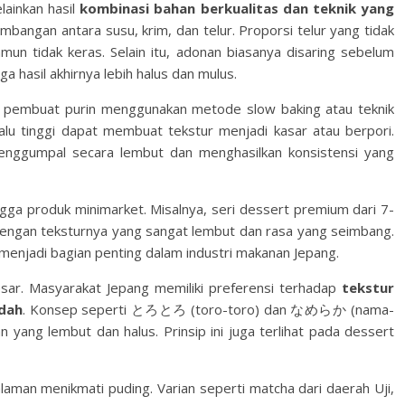
ainkan hasil
kombinasi bahan berkualitas dan teknik yang
mbangan antara susu, krim, dan telur. Proporsi telur yang tidak
un tidak keras. Selain itu, adonan biasanya disaring sebelum
 hasil akhirnya lebih halus dan mulus.
 pembuat purin menggunakan metode slow baking atau teknik
alu tinggi dapat membuat tekstur menjadi kasar atau berpori.
enggumpal secara lembut dan menghasilkan konsistensi yang
ngga produk minimarket. Misalnya, seri dessert premium dari 7-
l dengan teksturnya yang sangat lembut dan rasa yang seimbang.
 menjadi bagian penting dalam industri makanan Jepang.
besar. Masyarakat Jepang memiliki preferensi terhadap
tekstur
idah
. Konsep seperti とろとろ (toro-toro) dan なめらか (nama-
yang lembut dan halus. Prinsip ini juga terlihat pada dessert
laman menikmati puding. Varian seperti matcha dari daerah Uji,