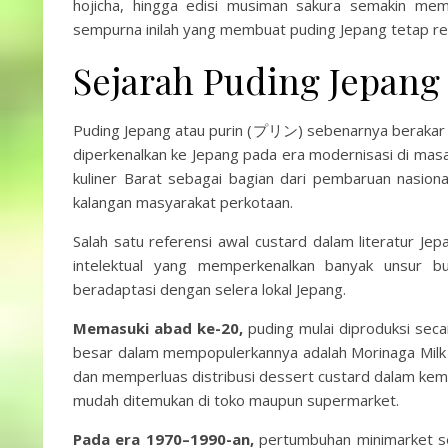
hojicha, hingga edisi musiman sakura semakin memp
sempurna inilah yang membuat puding Jepang tetap re
Sejarah Puding Jepa
Puding Jepang atau purin (プリン) sebenarnya berakar 
diperkenalkan ke Jepang pada era modernisasi di masa
kuliner Barat sebagai bagian dari pembaruan nasiona
kalangan masyarakat perkotaan.
Salah satu referensi awal custard dalam literatur J
intelektual yang memperkenalkan banyak unsur bu
beradaptasi dengan selera lokal Jepang.
Memasuki abad ke-20,
puding mulai diproduksi sec
besar dalam mempopulerkannya adalah Morinaga Milk 
dan memperluas distribusi dessert custard dalam kemas
mudah ditemukan di toko maupun supermarket.
Pada era 1970–1990-an,
pertumbuhan minimarket se