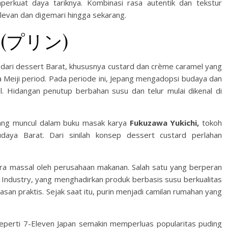
erkuat daya tariknya. Kombinasi rasa autentik dan tekstur
levan dan digemari hingga sekarang.
ng (プリン)
dari dessert Barat, khususnya custard dan crème caramel yang
 Meiji period. Pada periode ini, Jepang mengadopsi budaya dan
l. Hidangan penutup berbahan susu dan telur mulai dikenal di
epang muncul dalam buku masak karya
Fukuzawa Yukichi,
tokoh
daya Barat. Dari sinilah konsep dessert custard perlahan
ara massal oleh perusahaan makanan. Salah satu yang berperan
Industry, yang menghadirkan produk berbasis susu berkualitas
an praktis. Sejak saat itu, purin menjadi camilan rumahan yang
perti 7-Eleven Japan semakin memperluas popularitas puding