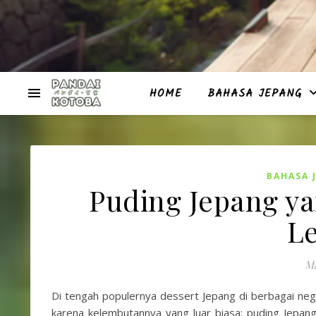
HOME
BAHASA JEPANG
BAHASA 
Puding Jepang y
L
Ma
Di tengah populernya dessert Jepang di berbagai neg
karena kelembutannya yang luar biasa: puding Jep