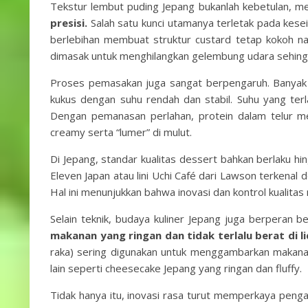
Tekstur lembut puding Jepang bukanlah kebetulan, mel
presisi.
Salah satu kunci utamanya terletak pada kesei
berlebihan membuat struktur custard tetap kokoh nam
dimasak untuk menghilangkan gelembung udara sehingga
Proses pemasakan juga sangat berpengaruh. Banyak
kukus dengan suhu rendah dan stabil. Suhu yang terl
Dengan pemanasan perlahan, protein dalam telur m
creamy serta “lumer” di mulut.
Di Jepang, standar kualitas dessert bahkan berlaku hi
Eleven Japan atau lini Uchi Café dari Lawson terkena
Hal ini menunjukkan bahwa inovasi dan kontrol kualitas
Selain teknik, budaya kuliner Jepang juga berperan 
makanan yang ringan dan tidak terlalu berat di l
raka) sering digunakan untuk menggambarkan makanan 
lain seperti cheesecake Jepang yang ringan dan fluffy.
Tidak hanya itu, inovasi rasa turut memperkaya penga