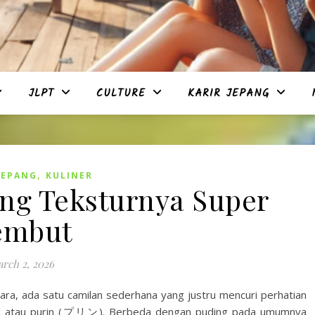
JLPT
CULTURE
KARIR JEPANG
,
JEPANG
KULINER
ang Teksturnya Super
embut
rch 2, 2026
ara, ada satu camilan sederhana yang justru mencuri perhatian
ang atau purin (プリン). Berbeda dengan puding pada umumnya