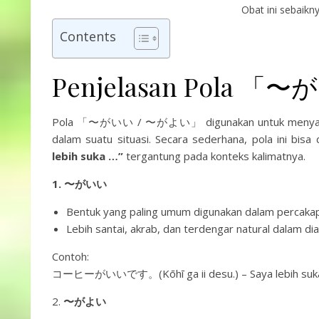
Obat ini sebaikn
Contents
Penjelasan Pola 
Pola 「〜がいい / 〜がよい」 digunakan untuk menyatakan pi
dalam suatu situasi. Secara sederhana, pola ini bisa 
lebih suka …”
tergantung pada konteks kalimatnya.
1. 〜がいい
Bentuk yang paling umum digunakan dalam percakapa
Lebih santai, akrab, dan terdengar natural dalam dia
Contoh:
コーヒーがいいです。(Kōhī ga ii desu.) – Saya lebih suka
2.
〜がよい