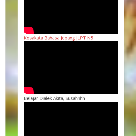
Kosakata Bahasa Jepang JLPT N5
Belajar Dialek Akita, Susahhhh