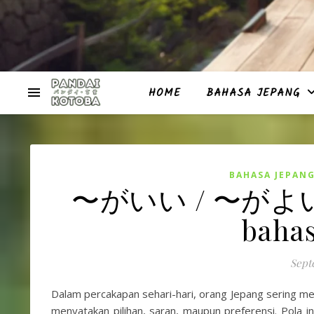
HOME
BAHASA JEPANG
BAHASA JEPAN
〜がいい / 〜がよい (ga
bahas
Sept
Dalam percakapan sehari-hari, orang Jepang sering 
menyatakan pilihan, saran, maupun preferensi. Pola 