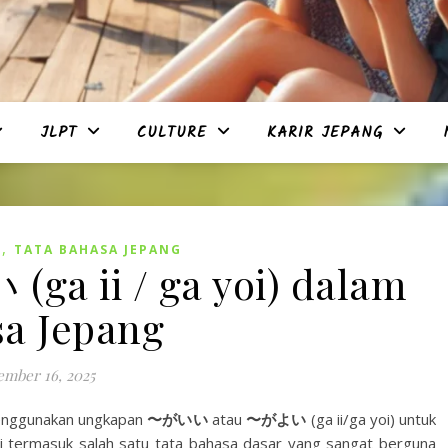
JLPT
CULTURE
KARIR JEPANG
,
G
TATA BAHASA JEPANG
 ii / ga yoi) dalam
a Jepang
ember 16, 2025
menggunakan ungkapan
〜がいい
atau
〜がよい
(ga ii/ga yoi) untuk
ini termasuk salah satu tata bahasa dasar yang sangat berguna