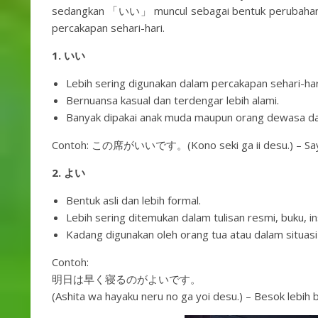
sedangkan 「いい」 muncul sebagai bentuk perubahan bu
percakapan sehari-hari.
1.
いい
Lebih sering digunakan dalam percakapan sehari-har
Bernuansa kasual dan terdengar lebih alami.
Banyak dipakai anak muda maupun orang dewasa dal
Contoh: この席がいいです。(Kono seki ga ii desu.) – Saya le
2.
よい
Bentuk asli dan lebih formal.
Lebih sering ditemukan dalam tulisan resmi, buku, 
Kadang digunakan oleh orang tua atau dalam situas
Contoh:
明日は早く寝るのがよいです。
(Ashita wa hayaku neru no ga yoi desu.) – Besok lebih ba