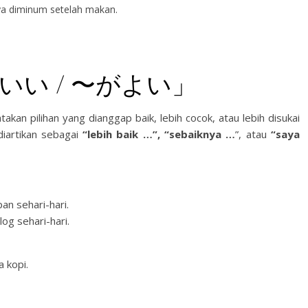
ya diminum setelah makan.
「〜がいい / 〜がよい」
lihan yang dianggap baik, lebih cocok, atau lebih disukai
diartikan sebagai
“lebih baik …”, “sebaiknya …
”, atau
“saya
n sehari-hari.
log sehari-hari.
 kopi.