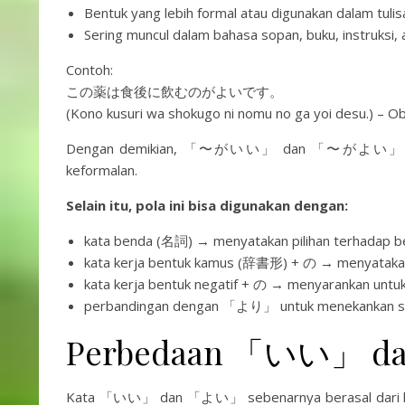
Bentuk yang lebih formal atau digunakan dalam tulis
Sering muncul dalam bahasa sopan, buku, instruksi
Contoh:
この薬は食後に飲むのがよいです。
(Kono kusuri wa shokugo ni nomu no ga yoi desu.) – Ob
Dengan demikian, 「〜がいい」 dan 「〜がよい」 sebenarn
keformalan.
Selain itu, pola ini bisa digunakan dengan:
kata benda (名詞) → menyatakan pilihan terhadap b
kata kerja bentuk kamus (辞書形) + の → menyatakan
kata kerja bentuk negatif + の → menyarankan untuk
perbandingan dengan 「より」 untuk menekankan sesua
Perbedaan 「いい」 
Kata 「いい」 dan 「よい」 sebenarnya berasal dari kat