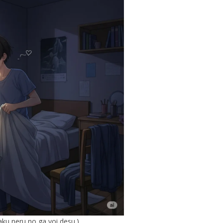
aku neru no ga yoi desu.)