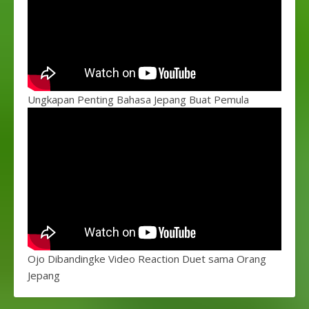
Ungkapan Penting Bahasa Jepang Buat Pemula
Ojo Dibandingke Video Reaction Duet sama Orang
Jepang