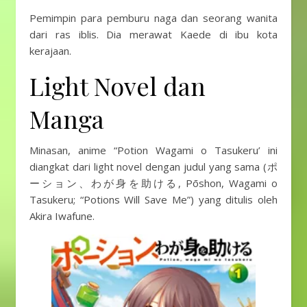
Pemimpin para pemburu naga dan seorang wanita
dari ras iblis. Dia merawat Kaede di ibu kota
kerajaan.
Light Novel dan
Manga
Minasan, anime “Potion Wagami o Tasukeru’ ini
diangkat dari light novel dengan judul yang sama (ポ
ーション、わが身を助ける, Pōshon, Wagami o
Tasukeru; “Potions Will Save Me”) yang ditulis oleh
Akira Iwafune.