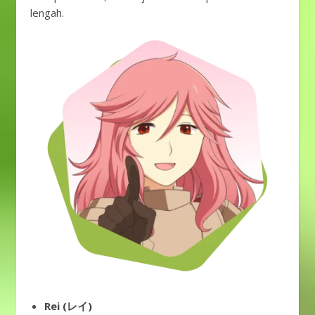
lengah.
Rei (レイ)