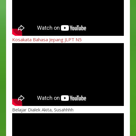
Kosakata Bahasa Jepang JLPT N5
Belajar Dialek Akita, Susahhhh