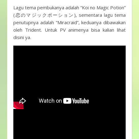
Lagu tema pembukanya adalah “Koi no Magic Potion”
(恋のマジックポーション), sementara lagu tema
penutupnya adalah “Miracraid”, keduanya dibawakan
oleh Trident. Untuk PV animenya bisa kalian lihat
disini ya.