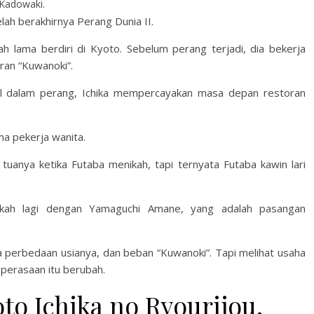
Kadowaki.
lah berakhirnya Perang Dunia II.
ah lama berdiri di Kyoto. Sebelum perang terjadi, dia bekerja
ran “Kuwanoki”.
ggal dalam perang, Ichika mempercayakan masa depan restoran
ma pekerja wanita.
uanya ketika Futaba menikah, tapi ternyata Futaba kawin lari
nikah lagi dengan Yamaguchi Amane, yang adalah pasangan
 perbedaan usianya, dan beban “Kuwanoki”. Tapi melihat usaha
perasaan itu berubah.
o Ichika no Ryourijou.