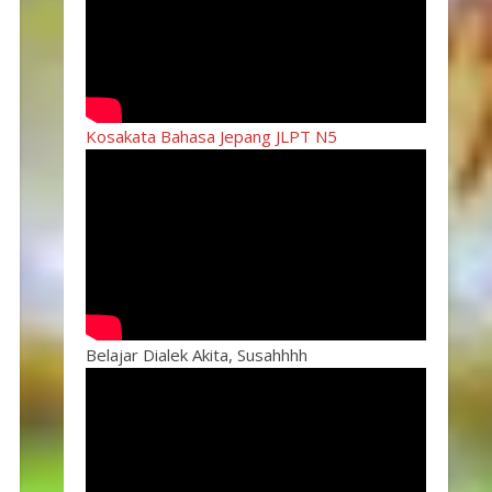
Kosakata Bahasa Jepang JLPT N5
Belajar Dialek Akita, Susahhhh