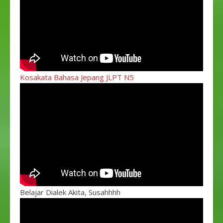
Kosakata Bahasa Jepang JLPT N5
Belajar Dialek Akita, Susahhhh