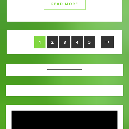
READ MORE
1
2
3
4
5