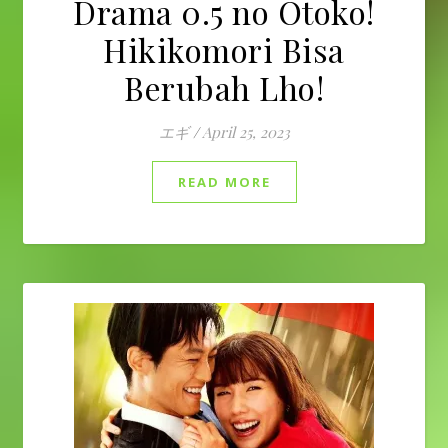
Drama 0.5 no Otoko!
Hikikomori Bisa
Berubah Lho!
エギ
/
April 25, 2023
READ MORE