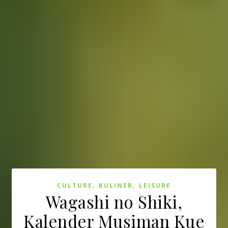
,
,
CULTURE
KULINER
LEISURE
Wagashi no Shiki,
Kalender Musiman Kue