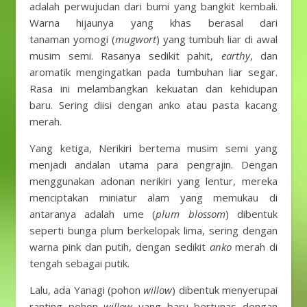
adalah perwujudan dari bumi yang bangkit kembali.
Warna hijaunya yang khas berasal dari
tanaman yomogi (
mugwort
) yang tumbuh liar di awal
musim semi. Rasanya sedikit pahit,
earthy
, dan
aromatik mengingatkan pada tumbuhan liar segar.
Rasa ini melambangkan kekuatan dan kehidupan
baru. Sering diisi dengan anko atau pasta kacang
merah.
Yang ketiga, Nerikiri bertema musim semi yang
menjadi andalan utama para pengrajin. Dengan
menggunakan adonan nerikiri yang lentur, mereka
menciptakan miniatur alam yang memukau di
antaranya adalah ume (
plum blossom
) dibentuk
seperti bunga plum berkelopak lima, sering dengan
warna pink dan putih, dengan sedikit
anko
merah di
tengah sebagai putik.
Lalu, ada Yanagi (pohon
willow
) dibentuk menyerupai
ranting pohon
willow
yang baru bertunas dengan