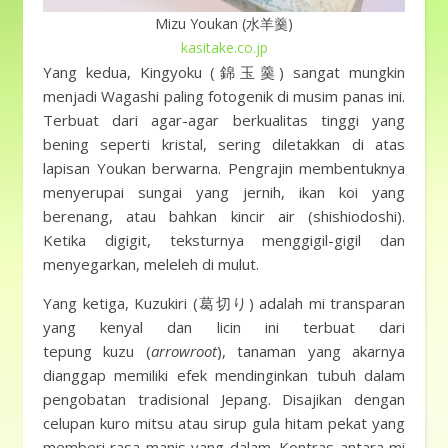
Mizu Youkan (水羊羹)
kasitake.co.jp
Yang kedua, Kingyoku (錦玉羹) sangat mungkin
menjadi Wagashi paling fotogenik di musim panas ini.
Terbuat dari agar-agar berkualitas tinggi yang
bening seperti kristal, sering diletakkan di atas
lapisan Youkan berwarna. Pengrajin membentuknya
menyerupai sungai yang jernih, ikan koi yang
berenang, atau bahkan kincir air (shishiodoshi).
Ketika digigit, teksturnya menggigil-gigil dan
menyegarkan, meleleh di mulut.
Yang ketiga, Kuzukiri (葛切り) adalah mi transparan
yang kenyal dan licin ini terbuat dari
tepung kuzu (
arrowroot
), tanaman yang akarnya
dianggap memiliki efek mendinginkan tubuh dalam
pengobatan tradisional Jepang. Disajikan dengan
celupan kuro mitsu atau sirup gula hitam pekat yang
memberi rasa manis yang dalam. Kontras antara mi