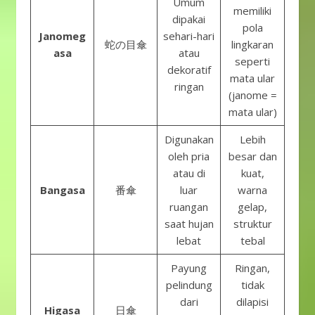
Umum
memiliki
dipakai
pola
Janomeg
sehari-hari
蛇の目傘
lingkaran
asa
atau
seperti
dekoratif
mata ular
ringan
(janome =
mata ular)
Digunakan
Lebih
oleh pria
besar dan
atau di
kuat,
Bangasa
番傘
luar
warna
ruangan
gelap,
saat hujan
struktur
lebat
tebal
Payung
Ringan,
pelindung
tidak
dari
dilapisi
Higasa
日傘