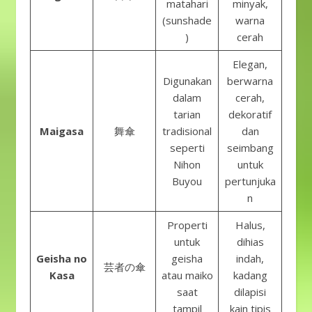
matahari
minyak,
(sunshade
warna
)
cerah
Elegan,
Digunakan
berwarna
dalam
cerah,
tarian
dekoratif
Maigasa
舞傘
tradisional
dan
seperti
seimbang
Nihon
untuk
Buyou
pertunjuka
n
Properti
Halus,
untuk
dihias
Geisha no
geisha
indah,
芸者の傘
Kasa
atau maiko
kadang
saat
dilapisi
tampil
kain tipis