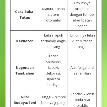
Umumnya
Manual, tanpa
otomatis
Cara Buka-
sistem
dengan tombol
Tutup
otomatis
atau lipatan
cepat
Lebih rapuh
Umumnya lebih
Kekuatan
terhadap angin
kuat & tahan
kencang
angin
Tarian
tradisional,
Kegunaan
kabuki,
Alat fungsional
Tambahan
dekorasi,
sehari-hari
upacara
budaya
Rendah – lebih
Nilai
Tinggi – simbol
pada nilai
Budaya/Seni
budaya Jepang
praktis