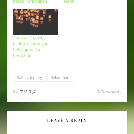
Kerap Terlupakan
Gerak
Tourou Nagashi,
Lentera Renungan
Kehidupan dan
Kematian
Bahasa Jepang
Sehari-hari
By
フリスタ
0 Comments
LEAVE A REPLY