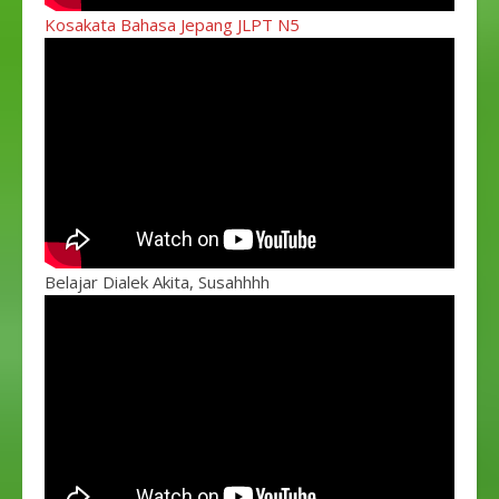
Kosakata Bahasa Jepang JLPT N5
Belajar Dialek Akita, Susahhhh