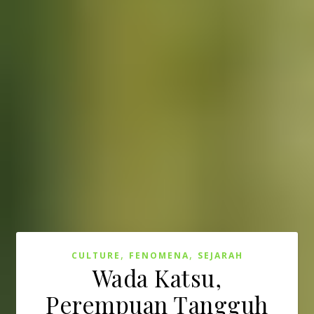
,
,
CULTURE
FENOMENA
SEJARAH
Wada Katsu,
Perempuan Tangguh