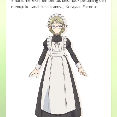
Emalia, mereka membentuk kelompok petualang dan
menuju ke tanah kelahirannya, Kerajaan Fairnote.