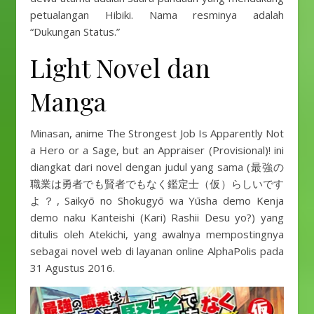
petualangan Hibiki. Nama resminya adalah
“Dukungan Status.”
Light Novel dan
Manga
Minasan, anime The Strongest Job Is Apparently Not
a Hero or a Sage, but an Appraiser (Provisional)! ini
diangkat dari novel dengan judul yang sama (最強の
職業は勇者でも賢者でもなく鑑定士（仮）らしいです
よ？, Saikyō no Shokugyō wa Yūsha demo Kenja
demo naku Kanteishi (Kari) Rashii Desu yo?) yang
ditulis oleh Atekichi, yang awalnya mempostingnya
sebagai novel web di layanan online AlphaPolis pada
31 Agustus 2016.