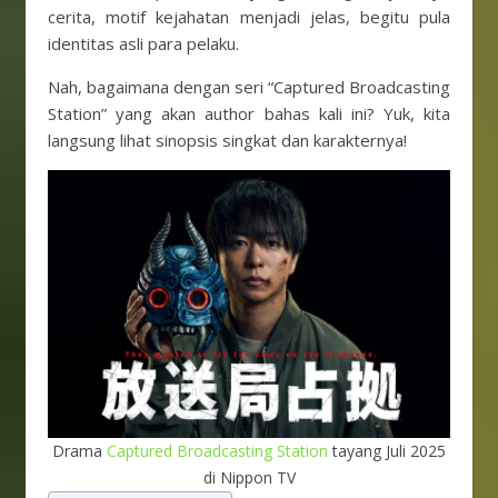
cerita, motif kejahatan menjadi jelas, begitu pula
identitas asli para pelaku.
Nah, bagaimana dengan seri “Captured Broadcasting
Station” yang akan author bahas kali ini? Yuk, kita
langsung lihat sinopsis singkat dan karakternya!
Drama
Captured Broadcasting Station
tayang Juli 2025
di Nippon TV