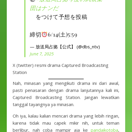
団はナンだ
をつけて予想を投稿
締切
6/14(土)5:59
— 放送局占拠【公式】 (@dbs_ntv)
June 7, 2025
X (twitter) resmi drama Captured Broadcasting
Station
Nah, minasan yang mengikuti drama ini dari awal,
pasti penasaran dengan drama lanjutannya kali ini,
Captured Broadcasting Station. Jangan lewatkan
tanggal tayangnya ya minasan.
Oh iya, kalau kalian mencari drama yang lebih ringan,
karena tidak mau capek mikir nih, untuk teman
berlibur, nah coba mampir aja ke
pandaikotoba
,