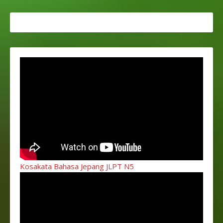
Kosakata Bahasa Jepang JLPT N5