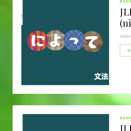
BAHA
JL
(n
nuge
R
BAHA
JL