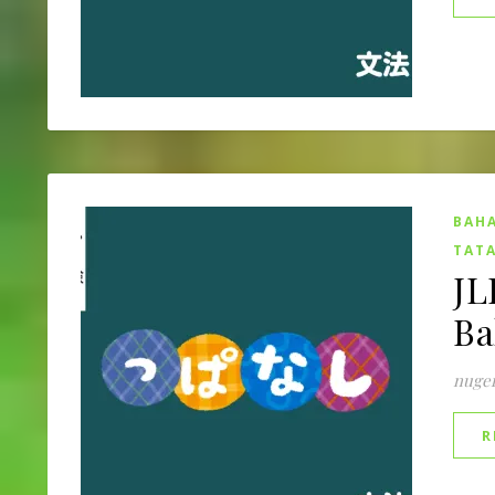
BAHA
TATA
JL
B
nuge
R