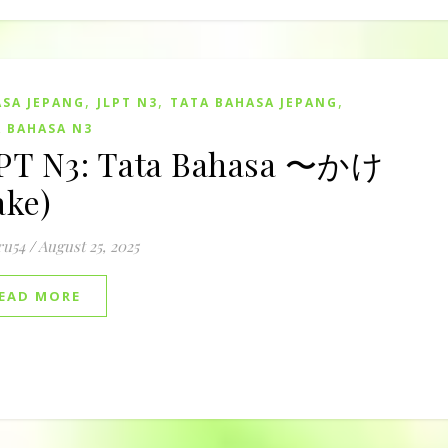
,
,
,
SA JEPANG
JLPT N3
TATA BAHASA JEPANG
 BAHASA N3
PT N3: Tata Bahasa 〜かけ
ake)
ru54
/
August 25, 2025
EAD MORE