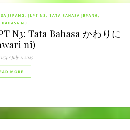
,
,
,
SA JEPANG
JLPT N3
TATA BAHASA JEPANG
 BAHASA N3
PT N3: Tata Bahasa かわりに
awari ni)
ru54
/
July 1, 2025
EAD MORE