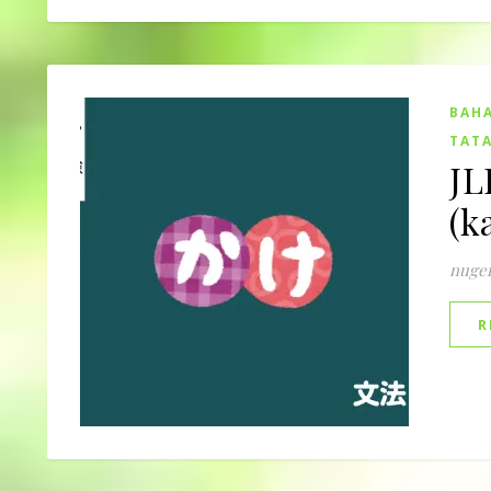
BAHA
TATA
JL
(k
nuge
R