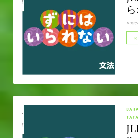
られ
nuge
R
BAHA
TATA
JL