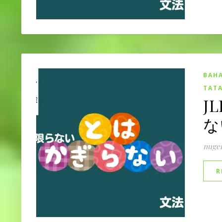
BAHA
TATA
JL
ない
nuge
R