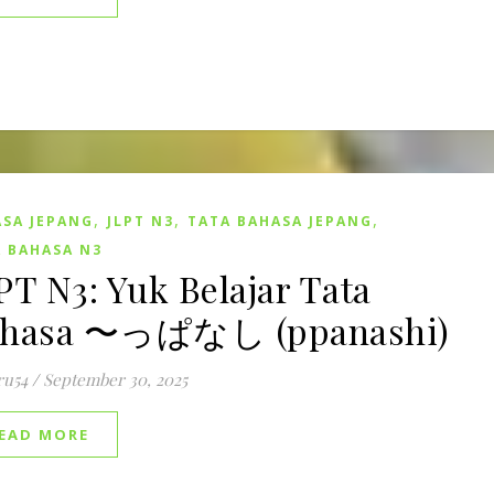
,
,
,
SA JEPANG
JLPT N3
TATA BAHASA JEPANG
 BAHASA N3
PT N3: Yuk Belajar Tata
ahasa 〜っぱなし (ppanashi)
ru54
/
September 30, 2025
EAD MORE