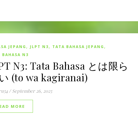
,
,
,
SA JEPANG
JLPT N3
TATA BAHASA JEPANG
 BAHASA N3
PT N3: Tata Bahasa とは限ら
 (to wa kagiranai)
ru54
/
September 26, 2025
EAD MORE