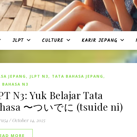
JLPT
CULTURE
KARIR JEPANG
,
,
,
SA JEPANG
JLPT N3
TATA BAHASA JEPANG
 BAHASA N3
PT N3: Yuk Belajar Tata
hasa 〜ついでに (tsuide ni)
ru54
/
October 14, 2025
EAD MORE