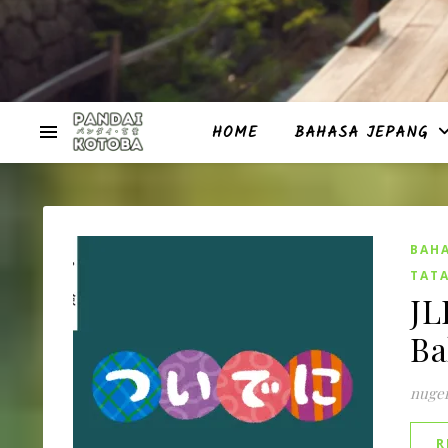
HOME
BAHASA JEPANG
BAHA
TATA
JL
Ba
nuge
R