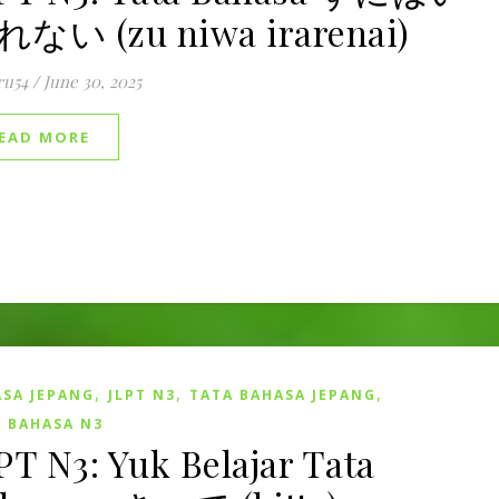
ない (zu niwa irarenai)
ru54
/
June 30, 2025
EAD MORE
,
,
,
SA JEPANG
JLPT N3
TATA BAHASA JEPANG
 BAHASA N3
PT N3: Yuk Belajar Tata