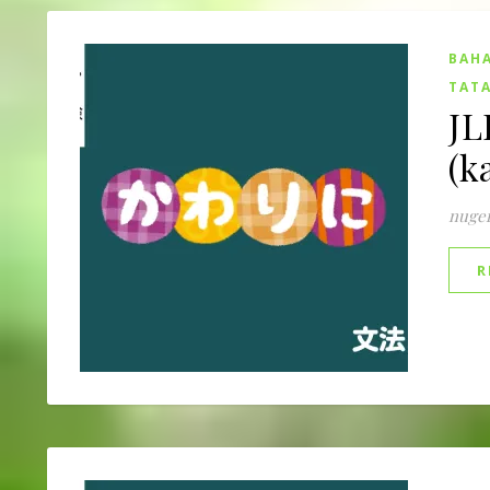
BAHA
TATA
JL
(k
nuge
R