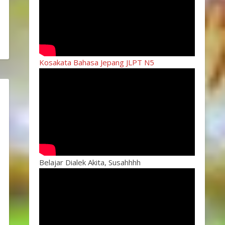
Kosakata Bahasa Jepang JLPT N5
Belajar Dialek Akita, Susahhhh