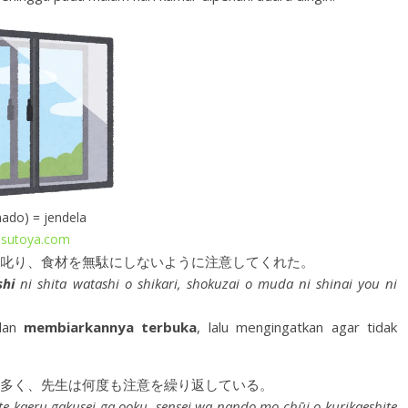
ado) = jendela
asutoya.com
叱り、食材を無駄にしないように注意してくれた。
hi
ni shita watashi o shikari, shokuzai o muda ni shinai you ni
 dan
membiarkannya terbuka
, lalu mengingatkan agar tidak
多く、先生は何度も注意を繰り返している。
te kaeru gakusei ga ooku, sensei wa nando mo chūi o kurikaeshite