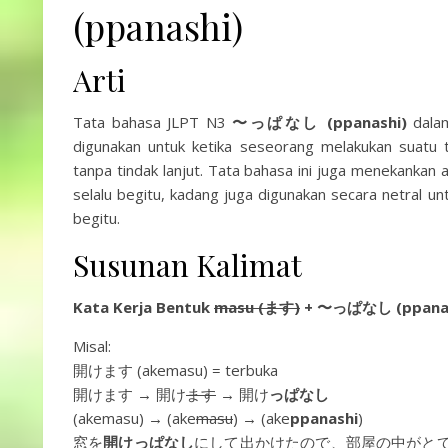
(ppanashi)
Arti
Tata bahasa JLPT N3
〜っぱなし (ppanashi)
dalam
digunakan untuk ketika seseorang melakukan suatu t
tanpa tindak lanjut. Tata bahasa ini juga menekankan 
selalu begitu, kadang juga digunakan secara netral 
begitu.
Susunan Kalimat
Kata Kerja Bentuk
masu (ます)
+
〜っぱなし (ppanas
Misal:
開けます (akemasu) = terbuka
開けます → 開け
ます
→ 開け
っぱなし
(akemasu) → (ake
masu
) → (ake
ppanashi
)
窓を
開けっぱなし
にして出かけたので、部屋の中がとても