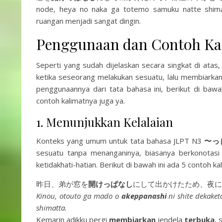
node, heya no naka ga totemo samuku natte shim
ruangan menjadi sangat dingin.
Penggunaan dan Contoh Ka
Seperti yang sudah dijelaskan secara singkat di ata
ketika seseorang melakukan sesuatu, lalu membiarkan t
penggunaannya dari tata bahasa ini, berikut di b
contoh kalimatnya juga ya.
1. Menunjukkan Kelalaian
Konteks yang umum untuk tata bahasa JLPT N3
〜っ
sesuatu tanpa menanganinya, biasanya berkonotasi
ketidakhati-hatian. Berikut di bawah ini ada 5 contoh ka
昨日、弟が窓を
開けっぱなし
にして出かけたため、夜に
Kinou, otouto ga mado o
akeppanashi
ni shite dekaket
shimatta.
Kemarin adikku pergi
membiarkan
jendela
terbuka
, 