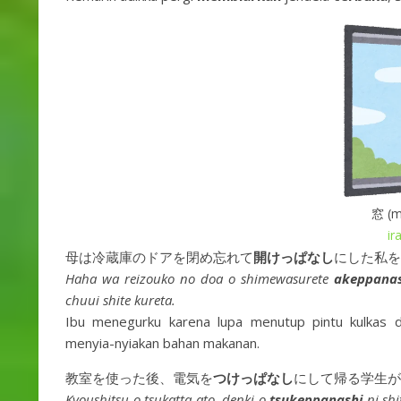
窓 (m
ir
母は冷蔵庫のドアを閉め忘れて
開けっぱなし
にした私を
Haha wa reizouko no doa o shimewasurete
akeppanas
chuui shite kureta.
Ibu menegurku karena lupa menutup pintu kulkas
menyia-nyiakan bahan makanan.
教室を使った後、電気を
つけっぱなし
にして帰る学生が
Kyoushitsu o tsukatta ato, denki o
tsukeppanashi
ni shi