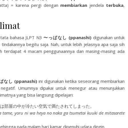
atta) = karena pergi dengan
membiarkan
jendela
terbuka
,
limat
s, tata bahasa JLPT N3
〜っぱなし (ppanashi)
digunakan untuk
indakannya begitu saja. Nah, untuk lebih jelasnya apa saja sih
awah terdapat 4 macam penggunaannya dan masing-masing ada
ぱなし
(ppanashi)
ini digunakan ketika seseorang membiarkan
 negatif. Umumnya dipakai untuk menegur atau menunjukkan
limatnya yang bisa langsung dipelajari:
は部屋の中が冷たい空気で満たされてしまった。
a tame, yoru ni wa heya no naka ga tsumetai kuuki de mitasarete
sehingga pada malam hari kamar dipenuhi udara dingin.