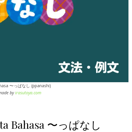
ahasa 〜っぱなし (ppanashi)
 made by
irasutoya.com
r Tata Bahasa 〜っぱなし