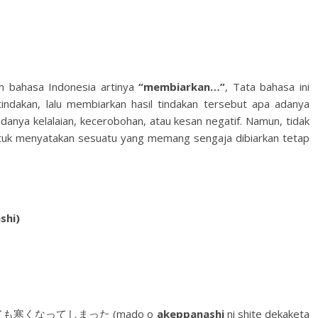
 bahasa Indonesia artinya
“membiarkan…”
, Tata bahasa ini
indakan, lalu membiarkan hasil tindakan tersebut apa adanya
adanya kelalaian, kecerobohan, atau kesan negatif. Namun, tidak
untuk menyatakan sesuatu yang memang sengaja dibiarkan tetap
hi)
寒くなってしまった (mado o
akeppanashi
ni shite dekaketa