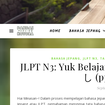
HOME
BAHASA JEPANG
,
,
BAHASA JEPANG
JLPT N3
TA
JLPT N3: Yuk Bela
し (p
Sept
Hai Minasan~! Dalam proses mempelajari bahasa Jepa
Jepang atau JLPT, pemahaman mengenai tata bahasa 