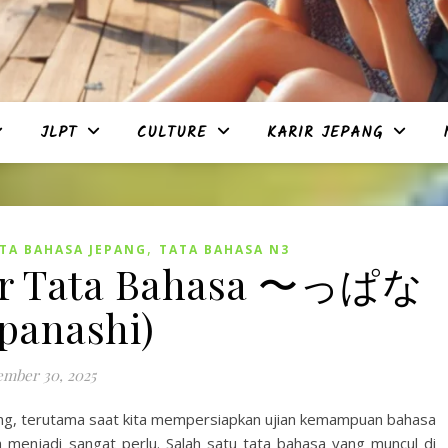
JLPT
CULTURE
KARIR JEPANG
,
TA BAHASA JEPANG
TATA BAHASA N3
jar Tata Bahasa 〜っぱな
panashi)
ember 30, 2025
ng, terutama saat kita mempersiapkan ujian kemampuan bahasa
menjadi sangat perlu. Salah satu tata bahasa yang muncul di