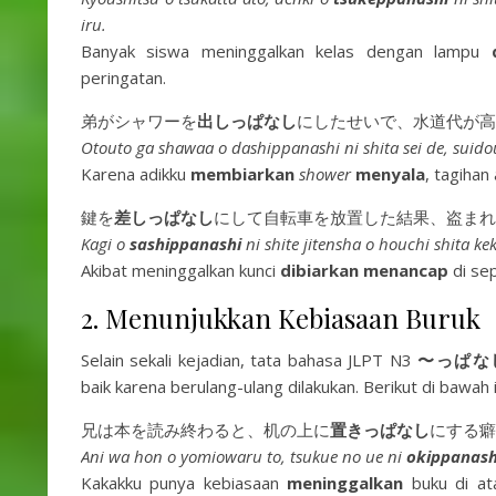
iru.
Banyak siswa meninggalkan kelas dengan lampu
peringatan.
弟がシャワーを
出しっぱなし
にしたせいで、水道代が高
Otouto ga shawaa o dashippanashi ni shita sei de, suidou
Karena adikku
membiarkan
shower
menyala
, tagihan
鍵を
差しっぱなし
にして自転車を放置した結果、盗まれ
Kagi o
sashippanashi
ni shite jitensha o houchi shita k
Akibat meninggalkan kunci
dibiarkan menancap
di sep
2. Menunjukkan Kebiasaan Buruk
Selain sekali kejadian, tata bahasa JLPT N3
〜っぱなし 
baik karena berulang-ulang dilakukan. Berikut di bawah 
兄は本を読み終わると、机の上に
置きっぱなし
にする癖
Ani wa hon o yomiowaru to, tsukue no ue ni
okippanash
Kakakku punya kebiasaan
meninggalkan
buku di at