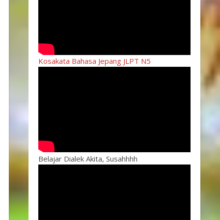
Kosakata Bahasa Jepang JLPT N5
Belajar Dialek Akita, Susahhhh