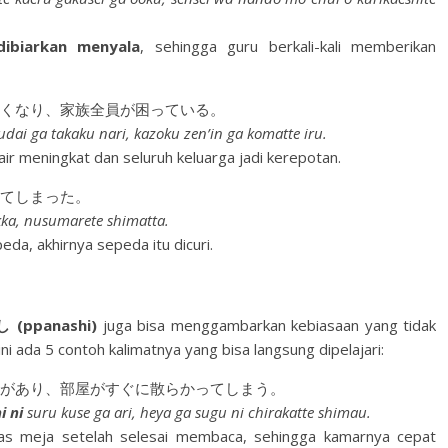
dibiarkan menyala
, sehingga guru berkali-kali memberikan
くなり、家族全員が困っている。
dai ga takaku nari, kazoku zen’in ga komatte iru.
 air meningkat dan seluruh keluarga jadi kerepotan.
てしまった。
ekka, nusumarete shimatta.
eda, akhirnya sepeda itu dicuri.
(ppanashi)
juga bisa menggambarkan kebiasaan yang tidak
ini ada 5 contoh kalimatnya yang bisa langsung dipelajari:
があり、部屋がすぐに散らかってしまう。
i ni
suru kuse ga ari, heya ga sugu ni chirakatte shimau.
as meja setelah selesai membaca, sehingga kamarnya cepat