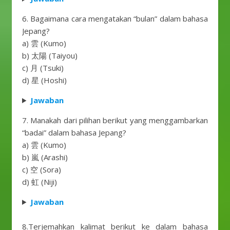
6. Bagaimana cara mengatakan “bulan” dalam bahasa
Jepang?
a) 雲 (Kumo)
b) 太陽 (Taiyou)
c) 月 (Tsuki)
d) 星 (Hoshi)
Jawaban
7. Manakah dari pilihan berikut yang menggambarkan
“badai” dalam bahasa Jepang?
a) 雲 (Kumo)
b) 嵐 (Arashi)
c) 空 (Sora)
d) 虹 (Niji)
Jawaban
8.Terjemahkan kalimat berikut ke dalam bahasa