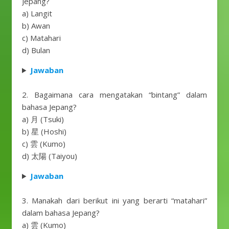
Jepang?
a) Langit
b) Awan
c) Matahari
d) Bulan
Jawaban
2. Bagaimana cara mengatakan “bintang” dalam
bahasa Jepang?
a) 月 (Tsuki)
b) 星 (Hoshi)
c) 雲 (Kumo)
d) 太陽 (Taiyou)
Jawaban
3. Manakah dari berikut ini yang berarti “matahari”
dalam bahasa Jepang?
a) 雲 (Kumo)