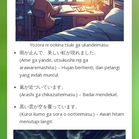
Yozora ni ookina tsuki ga ukandeimasu.
雨が止んで、美しい虹が現れました。
(Ame ga yande, utsukushii niji ga
arawaremashita.) – Hujan berhenti, dan pelangi
yang indah muncul.
嵐が近づいています。
(Arashi ga chikazuiteimasu.) – Badai mendekat.
黒い雲が空を覆っています。
(Kuroi kumo ga sora o ootteimasu.) – Awan hitam
menutupi langit.