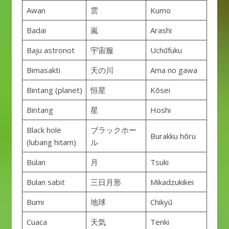
Awan
雲
Kumo
Badai
嵐
Arashi
Baju astronot
宇宙服
Uchūfuku
Bimasakti
天の川
Ama no gawa
Bintang (planet)
恒星
Kōsei
Bintang
星
Hoshi
Black hole
ブラックホー
Burakku hōru
(lubang hitam)
ル
Bulan
月
Tsuki
Bulan sabit
三日月形
Mikadzukikei
Bumi
地球
Chikyū
Cuaca
天気
Tenki