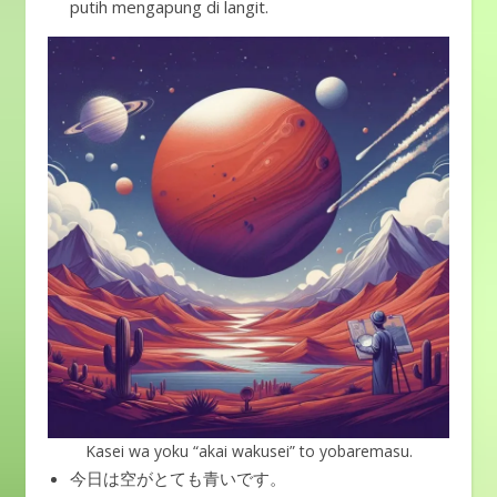
putih mengapung di langit.
Kasei wa yoku “akai wakusei” to yobaremasu.
今日は空がとても青いです。