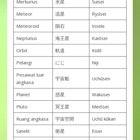
Merkurius
水星
Suisei
Meteor
流星
Ryūsei
Meteoroid
隕石
Inseki
Neptunus
海王星
Kaiōsei
Orbit
軌道
Kidō
Pelangi
にじ
Niji
Pesawat luar
宇宙船
Uchūsen
angkasa
Planet
惑星
Wakusei
Pluto
冥王星
Meiōsei
Ruang angkasa
宇宙空間
Uchū kūkan
Satelit
衛星
Eisei