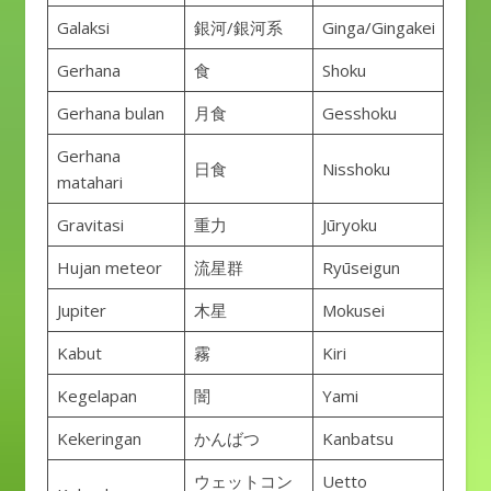
Galaksi
銀河/銀河系
Ginga/Gingakei
Gerhana
食
Shoku
Gerhana bulan
月食
Gesshoku
Gerhana
日食
Nisshoku
matahari
Gravitasi
重力
Jūryoku
Hujan meteor
流星群
Ryūseigun
Jupiter
木星
Mokusei
Kabut
霧
Kiri
Kegelapan
闇
Yami
Kekeringan
かんばつ
Kanbatsu
ウェットコン
Uetto