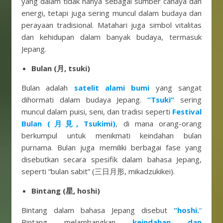
yang dalam tidak hanya sebagai sumber cahaya dan
energi, tetapi juga sering muncul dalam budaya dan
perayaan tradisional. Matahari juga simbol vitalitas
dan kehidupan dalam banyak budaya, termasuk
Jepang.
Bulan (月, tsuki)
Bulan adalah
satelit alami bumi
yang sangat
dihormati dalam budaya Jepang.
“Tsuki”
sering
muncul dalam puisi, seni, dan tradisi seperti
Festival
Bulan (月見, Tsukimi)
, di mana orang-orang
berkumpul untuk menikmati keindahan bulan
purnama. Bulan juga memiliki berbagai fase yang
disebutkan secara spesifik dalam bahasa Jepang,
seperti “bulan sabit” (三日月形, mikadzukikei).
Bintang (星, hoshi)
Bintang dalam bahasa Jepang disebut
“hoshi.
“
Bintang melambangkan
keindahan dan