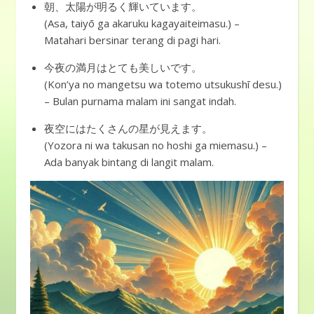
朝、太陽が明るく輝いています。
(Asa, taiyō ga akaruku kagayaiteimasu.) –
Matahari bersinar terang di pagi hari.
今夜の満月はとても美しいです。
(Kon’ya no mangetsu wa totemo utsukushī desu.)
– Bulan purnama malam ini sangat indah.
夜空にはたくさんの星が見えます。
(Yozora ni wa takusan no hoshi ga miemasu.) –
Ada banyak bintang di langit malam.