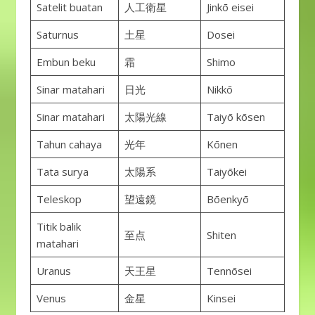
Satelit buatan
人工衛星
Jinkō eisei
Saturnus
土星
Dosei
Embun beku
霜
Shimo
Sinar matahari
日光
Nikkō
Sinar matahari
太陽光線
Taiyō kōsen
Tahun cahaya
光年
Kōnen
Tata surya
太陽系
Taiyōkei
Teleskop
望遠鏡
Bōenkyō
Titik balik
至点
Shiten
matahari
Uranus
天王星
Tennōsei
Venus
金星
Kinsei