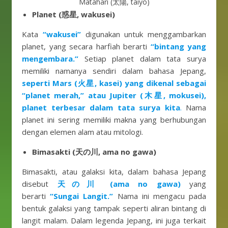
Matahari (太陽, taiyō)
Planet (惑星, wakusei)
Kata
“wakusei”
digunakan untuk menggambarkan
planet, yang secara harfiah berarti
“bintang yang
mengembara.”
Setiap planet dalam tata surya
memiliki namanya sendiri dalam bahasa Jepang,
seperti Mars (火星, kasei) yang dikenal sebagai
“planet merah,” atau Jupiter (木星, mokusei),
planet terbesar dalam tata surya kita
.
Nama
planet ini sering memiliki makna yang berhubungan
dengan elemen alam atau mitologi.
Bimasakti (天の川, ama no gawa)
Bimasakti, atau galaksi kita, dalam bahasa Jepang
disebut
天の川 (ama no gawa)
yang
berarti
“Sungai Langit.”
Nama ini mengacu pada
bentuk galaksi yang tampak seperti aliran bintang di
langit malam. Dalam legenda Jepang, ini juga terkait