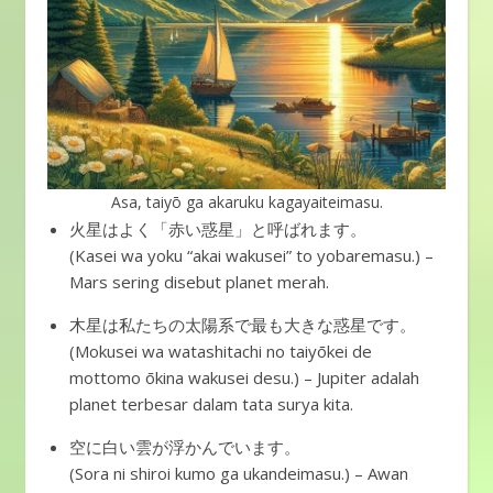
Asa, taiyō ga akaruku kagayaiteimasu.
火星はよく「赤い惑星」と呼ばれます。
(Kasei wa yoku “akai wakusei” to yobaremasu.) –
Mars sering disebut planet merah.
木星は私たちの太陽系で最も大きな惑星です。
(Mokusei wa watashitachi no taiyōkei de
mottomo ōkina wakusei desu.) – Jupiter adalah
planet terbesar dalam tata surya kita.
空に白い雲が浮かんでいます。
(Sora ni shiroi kumo ga ukandeimasu.) – Awan