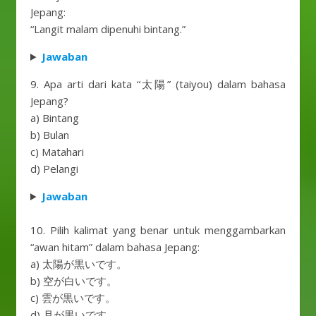
Jepang:
“Langit malam dipenuhi bintang.”
Jawaban
9. Apa arti dari kata “太陽” (taiyou) dalam bahasa
Jepang?
a) Bintang
b) Bulan
c) Matahari
d) Pelangi
Jawaban
10. Pilih kalimat yang benar untuk menggambarkan
“awan hitam” dalam bahasa Jepang:
a) 太陽が黒いです。
b) 空が白いです。
c) 雲が黒いです。
d) 月が黒いです。