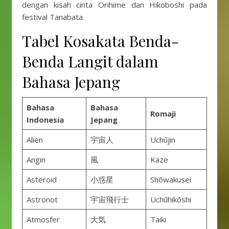
dengan kisah cinta Orihime dan Hikoboshi pada
festival Tanabata.
Tabel Kosakata Benda-
Benda Langit dalam
Bahasa Jepang
Bahasa
Bahasa
Romaji
Indonesia
Jepang
Alien
宇宙人
Uchūjin
Angin
風
Kaze
Asteroid
小惑星
Shōwakusei
Astronot
宇宙飛行士
Uchūhikōshi
Atmosfer
大気
Taiki