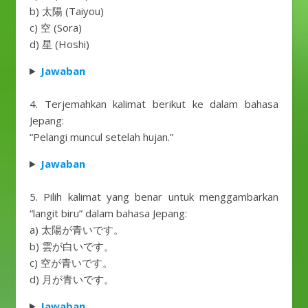
b) 太陽 (Taiyou)
c) 空 (Sora)
d) 星 (Hoshi)
Jawaban
4. Terjemahkan kalimat berikut ke dalam bahasa
Jepang:
“Pelangi muncul setelah hujan.”
Jawaban
5. Pilih kalimat yang benar untuk menggambarkan
“langit biru” dalam bahasa Jepang:
a) 太陽が青いです。
b) 雲が白いです。
c) 空が青いです。
d) 月が青いです。
Jawaban