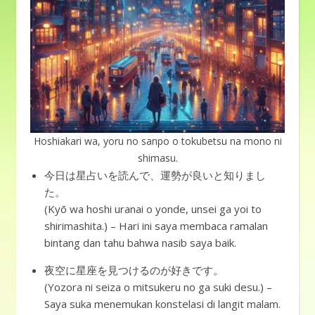
Hoshiakari wa, yoru no sanpo o tokubetsu na mono ni
shimasu.
今日は星占いを読んで、運勢が良いと知りまし
た。
(Kyō wa hoshi uranai o yonde, unsei ga yoi to
shirimashita.) – Hari ini saya membaca ramalan
bintang dan tahu bahwa nasib saya baik.
夜空に星座を見つけるのが好きです。
(Yozora ni seiza o mitsukeru no ga suki desu.) –
Saya suka menemukan konstelasi di langit malam.