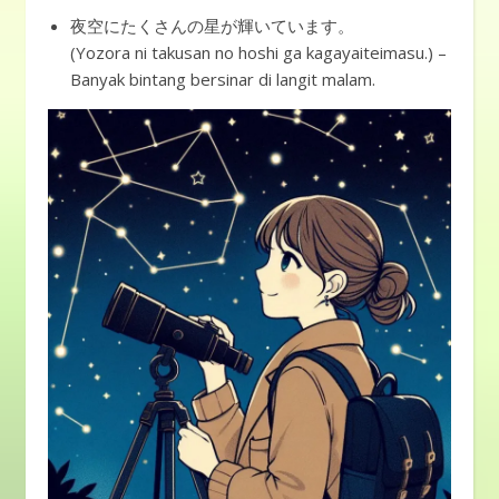
夜空にたくさんの星が輝いています。
(Yozora ni takusan no hoshi ga kagayaiteimasu.) –
Banyak bintang bersinar di langit malam.