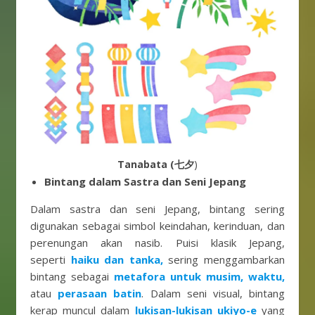
Tanabata (七夕
)
Bintang dalam Sastra dan Seni Jepang
Dalam sastra dan seni Jepang, bintang sering
digunakan sebagai simbol keindahan, kerinduan, dan
perenungan akan nasib. Puisi klasik Jepang,
seperti
haiku dan tanka,
sering menggambarkan
bintang sebagai
metafora untuk musim, waktu,
atau
perasaan batin
. Dalam seni visual, bintang
kerap muncul dalam
lukisan-lukisan ukiyo-e
yang