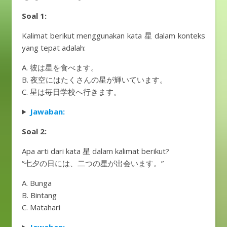
Soal 1:
Kalimat berikut menggunakan kata 星 dalam konteks
yang tepat adalah:
A. 彼は星を食べます。
B. 夜空にはたくさんの星が輝いています。
C. 星は毎日学校へ行きます。
Jawaban:
Soal 2:
Apa arti dari kata 星 dalam kalimat berikut?
“七夕の日には、二つの星が出会います。”
A. Bunga
B. Bintang
C. Matahari