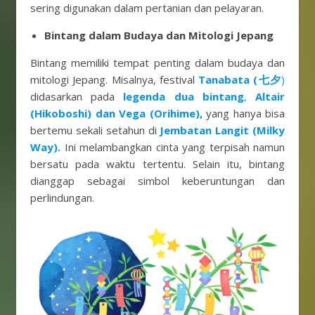
sering digunakan dalam pertanian dan pelayaran.
Bintang dalam Budaya dan Mitologi Jepang
Bintang memiliki tempat penting dalam budaya dan
mitologi Jepang. Misalnya, festival
Tanabata (七夕
)
didasarkan pada
legenda dua bintang
,
Altair
(Hikoboshi) dan Vega (Orihime),
yang hanya bisa
bertemu sekali setahun di
Jembatan Langit (Milky
Way).
Ini melambangkan cinta yang terpisah namun
bersatu pada waktu tertentu. Selain itu, bintang
dianggap sebagai simbol keberuntungan dan
perlindungan.