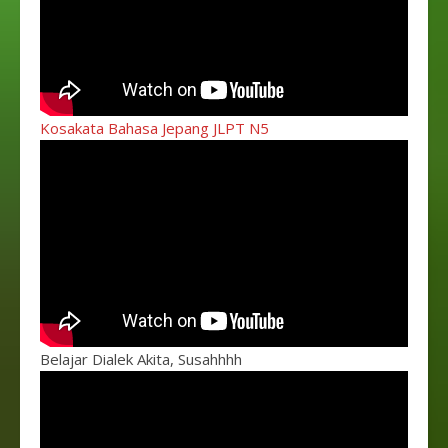
Kosakata Bahasa Jepang JLPT N5
Belajar Dialek Akita, Susahhhh