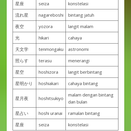
星座
seiza
konstelasi
流れ星
nagareboshi
bintang jatuh
夜空
yozora
langit malam
光
hikari
cahaya
天文学
tenmongaku
astronomi
照らす
terasu
menerangi
星空
hoshizora
langit berbintang
星明かり
hoshiakari
cahaya bintang
malam dengan bintang
星月夜
hoshitsukiyo
dan bulan
星占い
hoshi uranai
ramalan bintang
星座
seiza
konstelasi