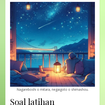
Nagareboshi o mitara, negaigoto o shimashou.
Soal latihan