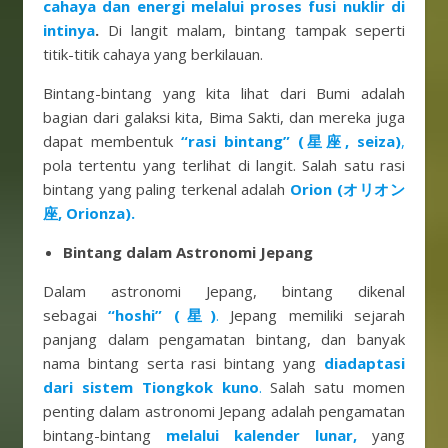
cahaya dan energi melalui proses fusi nuklir di
intinya
.
Di langit malam, bintang tampak seperti
titik-titik cahaya yang berkilauan.
Bintang-bintang yang kita lihat dari Bumi adalah
bagian dari galaksi kita, Bima Sakti, dan mereka juga
dapat membentuk
“rasi bintang” (星座, seiza)
,
pola tertentu yang terlihat di langit. Salah satu rasi
bintang yang paling terkenal adalah
Orion (オリオン
座, Orionza).
Bintang dalam Astronomi Jepang
Dalam astronomi Jepang, bintang dikenal
sebagai
“hoshi” (星)
.
Jepang memiliki sejarah
panjang dalam pengamatan bintang, dan banyak
nama bintang serta rasi bintang yang
diadaptasi
dari sistem Tiongkok kuno
.
Salah satu momen
penting dalam astronomi Jepang adalah pengamatan
bintang-bintang
melalui kalender lunar,
yang