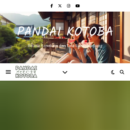
PANDAI KOTOBA
Belajar Kosakata dan Tata Bahasa Jepang