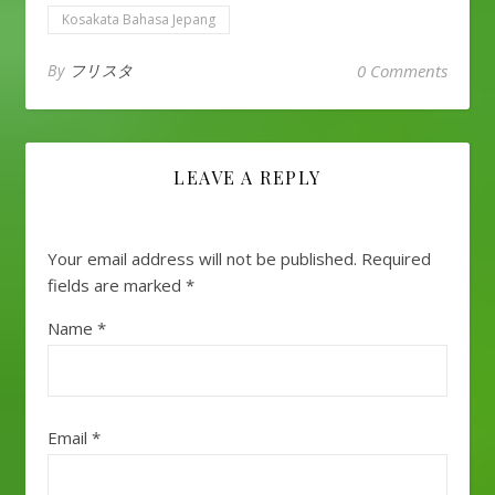
Kosakata Bahasa Jepang
By
フリスタ
0 Comments
LEAVE A REPLY
Your email address will not be published.
Required
fields are marked
*
Name
*
Email
*