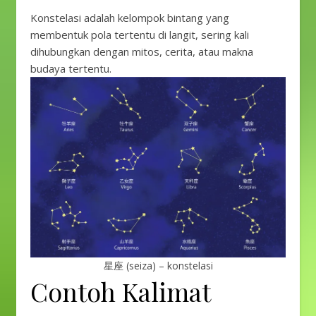
Konstelasi adalah kelompok bintang yang
membentuk pola tertentu di langit, sering kali
dihubungkan dengan mitos, cerita, atau makna
budaya tertentu.
星座 (seiza) – konstelasi
Contoh Kalimat