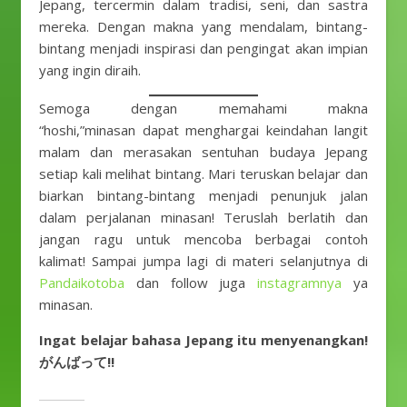
Jepang, tercermin dalam tradisi, seni, dan sastra
mereka. Dengan makna yang mendalam, bintang-
bintang menjadi inspirasi dan pengingat akan impian
yang ingin diraih.
Semoga dengan memahami makna
“hoshi,”minasan dapat menghargai keindahan langit
malam dan merasakan sentuhan budaya Jepang
setiap kali melihat bintang. Mari teruskan belajar dan
biarkan bintang-bintang menjadi penunjuk jalan
dalam perjalanan minasan! Teruslah berlatih dan
jangan ragu untuk mencoba berbagai contoh
kalimat! Sampai jumpa lagi di materi selanjutnya di
Pandaikotoba
dan follow juga
instagramnya
ya
minasan.
Ingat belajar bahasa Jepang itu menyenangkan!
がんばって!!