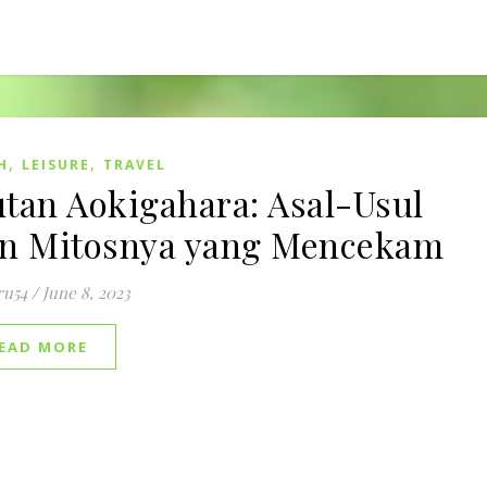
,
,
H
LEISURE
TRAVEL
tan Aokigahara: Asal-Usul
n Mitosnya yang Mencekam
ru54
/
June 8, 2023
EAD MORE