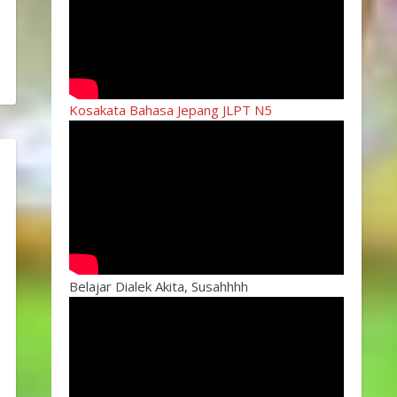
Kosakata Bahasa Jepang JLPT N5
Belajar Dialek Akita, Susahhhh