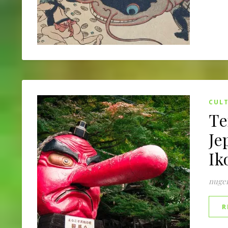
CUL
Te
Je
Ik
nuge
R