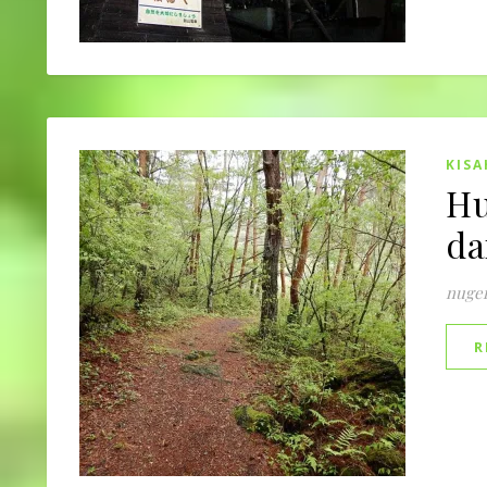
KISA
Hu
da
nuge
R