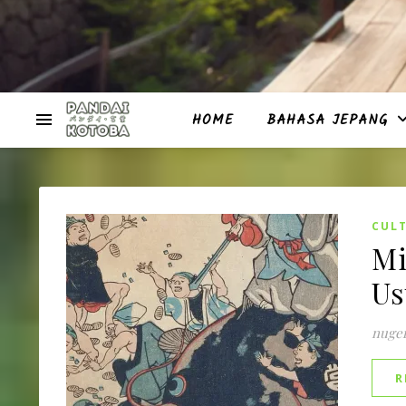
HOME
BAHASA JEPANG
CUL
Mi
Us
nuge
R