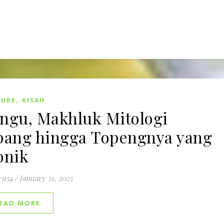
,
TURE
KISAH
ngu, Makhluk Mitologi
pang hingga Topengnya yang
onik
ru54
/
January 31, 2025
EAD MORE