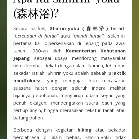
(森林浴)?
Secara harfiah,
Shinrin-yoku (森林浴)
berarti
“berendam di hutan”
atau
“mandi hutan”
. Istilah ini
pertama kali diperkenalkan di Jepang pada awal
tahun 1980-an oleh
Kementerian Kehutanan
Jepang
sebagai upaya mendorong masyarakat
untuk kembali dekat dengan alam. Namun, lebih dari
sekadar istilah, Shinrin-yoku adalah sebuah
praktik
mindfulness
yang mengajak kita merasakan
suasana hutan dengan seluruh indera melihat
hijaunya pepohonan, menghirup udara segar yang
penuh oksigen, mendengarkan suara daun yang
tertiup angin, hingga merasakan tekstur tanah atau
batang pohon.
Berbeda dengan kegiatan
hiking
atau sekadar
berolahraga di alam bebas, Shinrin-yoku tidak