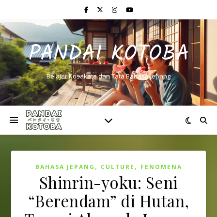
PANDAI KOTOBA
Belajar Kosakata dan Tata Bahasa Jepang
,
,
BAHASA JEPANG
CULTURE
FENOMENA
Shinrin-yoku: Seni
“Berendam” di Hutan,