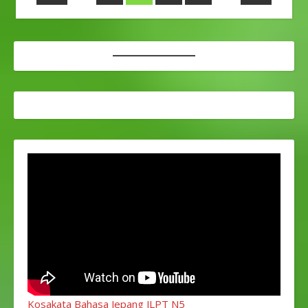
Kosakata Bahasa Jepang JLPT N5