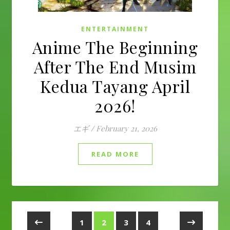
ENTERTAINMENT
Anime The Beginning
After The End Musim
Kedua Tayang April
2026!
エギ
/
February 21, 2026
READ MORE
1
2
3
4