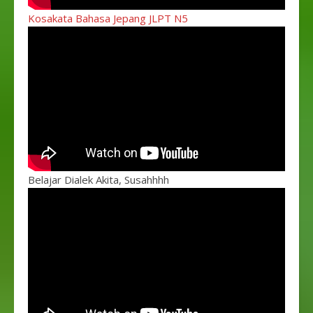
Kosakata Bahasa Jepang JLPT N5
Belajar Dialek Akita, Susahhhh