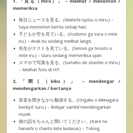
1. 「見る（miru）」 – melihat / menonton /
memeriksa
毎日ニュースを見る。(Mainichi nyūsu o miru.) –
Saya menonton berita setiap hari.
子どもが空を見ている。(Kodomo ga sora o mite
iru.) – Anak itu sedang melihat langit.
先生がテストを見ている。(Sensei ga tesuto o
mite iru.) – Guru sedang memeriksa ujian.
スマホで写真を見る。(Sumaho de shashin o miru.)
– Melihat foto di HP.
2. 「聞く（kiku）」 – mendengar /
mendengarkan / bertanya
音楽を聞きながら勉強する。(Ongaku o kikinagara
benkyō suru.) – Belajar sambil mendengarkan
musik.
彼の話をちゃんと聞いてください。(Kare no
hanashi o chanto kiite kudasai.) – Tolong