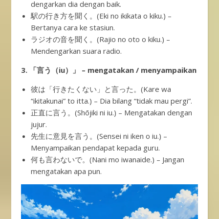
dengarkan dia dengan baik.
駅の行き方を聞く。(Eki no ikikata o kiku.) –
Bertanya cara ke stasiun.
ラジオの音を聞く。(Rajio no oto o kiku.) –
Mendengarkan suara radio.
3. 「言う（iu）」 – mengatakan / menyampaikan
彼は「行きたくない」と言った。(Kare wa
“ikitakunai” to itta.) – Dia bilang “tidak mau pergi”.
正直に言う。(Shōjiki ni iu.) – Mengatakan dengan
jujur.
先生に意見を言う。(Sensei ni iken o iu.) –
Menyampaikan pendapat kepada guru.
何も言わないで。(Nani mo iwanaide.) – Jangan
mengatakan apa pun.