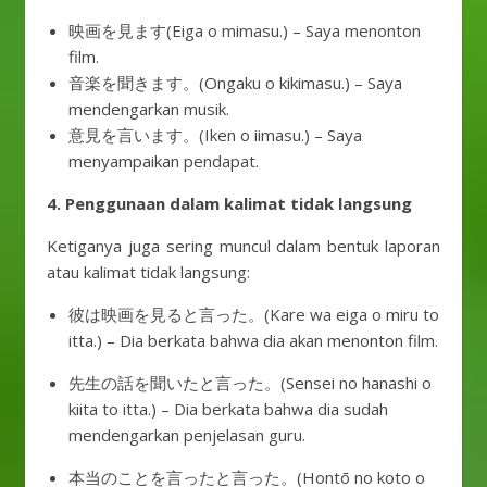
映画を見ます(Eiga o mimasu.) – Saya menonton
film.
音楽を聞きます。(Ongaku o kikimasu.) – Saya
mendengarkan musik.
意見を言います。(Iken o iimasu.) – Saya
menyampaikan pendapat.
4. Penggunaan dalam kalimat tidak langsung
Ketiganya juga sering muncul dalam bentuk laporan
atau kalimat tidak langsung:
彼は映画を見ると言った。(Kare wa eiga o miru to
itta.) – Dia berkata bahwa dia akan menonton film.
先生の話を聞いたと言った。(Sensei no hanashi o
kiita to itta.) – Dia berkata bahwa dia sudah
mendengarkan penjelasan guru.
本当のことを言ったと言った。(Hontō no koto o