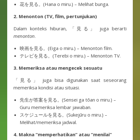
花を見る。(Hana o miru.) – Melihat bunga.
2. Menonton (TV, film, pertunjukan)
Dalam konteks hiburan, 「見る」 juga berarti
menonton
.
映画を見る。(Eiga o miru.) – Menonton film.
テレビを見る。(Terebi o miru.) – Menonton TV.
3. Memeriksa atau mengecek sesuatu
「見る」 juga bisa digunakan saat seseorang
memeriksa kondisi atau situasi.
先生が答案を見る。(Sensei ga tōan o miru.) –
Guru memeriksa lembar jawaban.
スケジュールを見る。(Sukejūru o miru.) –
Melihat/memeriksa jadwal.
4. Makna “memperhatikan” atau “menilai”