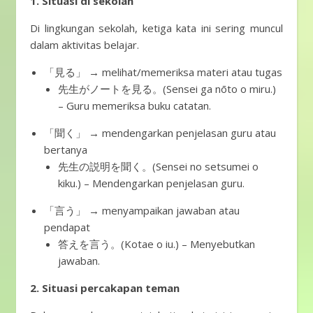
1. Situasi di sekolah
Di lingkungan sekolah, ketiga kata ini sering muncul
dalam aktivitas belajar.
「見る」 → melihat/memeriksa materi atau tugas
先生がノートを見る。(Sensei ga nōto o miru.)
– Guru memeriksa buku catatan.
「聞く」 → mendengarkan penjelasan guru atau
bertanya
先生の説明を聞く。(Sensei no setsumei o
kiku.) – Mendengarkan penjelasan guru.
「言う」 → menyampaikan jawaban atau
pendapat
答えを言う。(Kotae o iu.) – Menyebutkan
jawaban.
2. Situasi percakapan teman