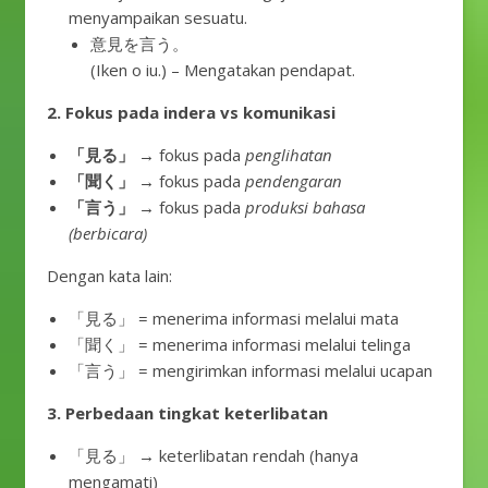
menyampaikan sesuatu.
意見を言う。
(Iken o iu.) – Mengatakan pendapat.
2. Fokus pada indera vs komunikasi
「見る」
→ fokus pada
penglihatan
「聞く」
→ fokus pada
pendengaran
「言う」
→ fokus pada
produksi bahasa
(berbicara)
Dengan kata lain:
「見る」 = menerima informasi melalui mata
「聞く」 = menerima informasi melalui telinga
「言う」 = mengirimkan informasi melalui ucapan
3. Perbedaan tingkat keterlibatan
「見る」 → keterlibatan rendah (hanya
mengamati)