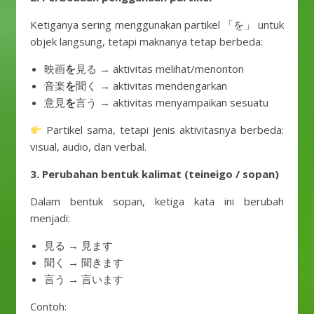
Ketiganya sering menggunakan partikel 「を」 untuk
objek langsung, tetapi maknanya tetap berbeda:
映画
を
見る → aktivitas melihat/menonton
音楽
を
聞く → aktivitas mendengarkan
意見
を
言う → aktivitas menyampaikan sesuatu
Partikel sama, tetapi jenis aktivitasnya berbeda:
visual, audio, dan verbal.
3. Perubahan bentuk kalimat (teineigo / sopan)
Dalam bentuk sopan, ketiga kata ini berubah
menjadi:
見る → 見ます
聞く → 聞きます
言う → 言います
Contoh: