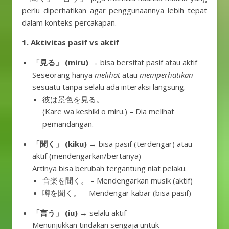
perlu diperhatikan agar penggunaannya lebih tepat
dalam konteks percakapan.
1. Aktivitas pasif vs aktif
「見る」 (miru)
→ bisa bersifat pasif atau aktif
Seseorang hanya
melihat
atau
memperhatikan
sesuatu tanpa selalu ada interaksi langsung.
彼は景色を見る。
(Kare wa keshiki o miru.) – Dia melihat
pemandangan.
「聞く」 (kiku)
→ bisa pasif (terdengar) atau
aktif (mendengarkan/bertanya)
Artinya bisa berubah tergantung niat pelaku.
音楽を聞く。 – Mendengarkan musik (aktif)
噂を聞く。 – Mendengar kabar (bisa pasif)
「言う」 (iu)
→ selalu aktif
Menunjukkan tindakan sengaja untuk