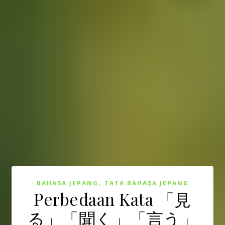
,
BAHASA JEPANG
TATA BAHASA JEPANG
Perbedaan Kata 「見
る」「聞く」「言う」