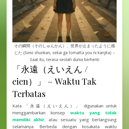
その瞬間（そのしゅんかん）、世界が止まったように感
じた (
Sono
shunkan, sekai ga tomatta you ni kanjita) –
Saat itu, terasa seolah dunia berhenti
「永遠（えいえん /
eien）」 – Waktu Tak
Terbatas
Kata 「永遠（えいえん）」 digunakan untuk
menggambarkan konsep
waktu yang tidak
memiliki akhir
,
atau sesuatu yang berlangsung
selamanya. Berbeda dengan kosakata waktu