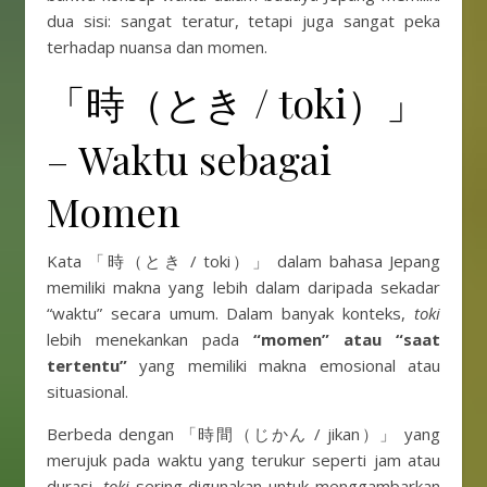
dua sisi: sangat teratur, tetapi juga sangat peka
terhadap nuansa dan momen.
「時（とき / toki）」
– Waktu sebagai
Momen
Kata 「時（とき / toki）」 dalam bahasa Jepang
memiliki makna yang lebih dalam daripada sekadar
“waktu” secara umum. Dalam banyak konteks,
toki
lebih menekankan pada
“momen” atau “saat
tertentu”
yang memiliki makna emosional atau
situasional.
Berbeda dengan 「時間（じかん / jikan）」 yang
merujuk pada waktu yang terukur seperti jam atau
durasi,
toki
sering digunakan untuk menggambarkan