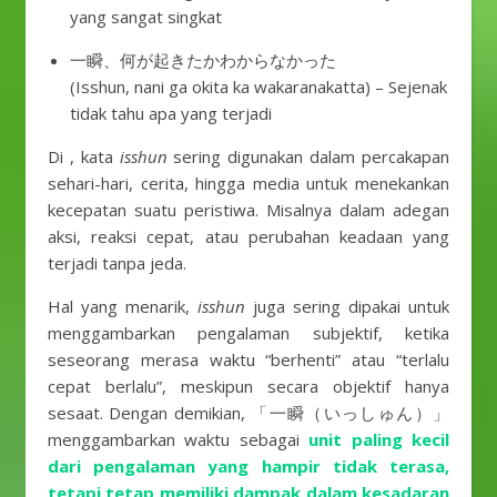
yang sangat singkat
一瞬、何が起きたかわからなかった
(Isshun, nani ga okita ka wakaranakatta) – Sejenak
tidak tahu apa yang terjadi
Di , kata
isshun
sering digunakan dalam percakapan
sehari-hari, cerita, hingga media untuk menekankan
kecepatan suatu peristiwa. Misalnya dalam adegan
aksi, reaksi cepat, atau perubahan keadaan yang
terjadi tanpa jeda.
Hal yang menarik,
isshun
juga sering dipakai untuk
menggambarkan pengalaman subjektif, ketika
seseorang merasa waktu “berhenti” atau “terlalu
cepat berlalu”, meskipun secara objektif hanya
sesaat. Dengan demikian, 「一瞬（いっしゅん）」
menggambarkan waktu sebagai
unit paling kecil
dari pengalaman yang hampir tidak terasa,
tetapi tetap memiliki dampak dalam kesadaran