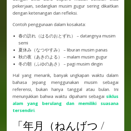
pekerjaan, sedangkan musim gugur sering dikaitkan
dengan ketenangan dan refleksi.
Contoh penggunaan dalam kosakata:
春の訪れ（はるのおとずれ） – datangnya musim
semi
夏休み（なつやすみ） – liburan musim panas
秋の夜（あきのよる） – malam musim gugur
冬の朝（ふゆのあさ） – pagi musim dingin
Hal yang menarik, banyak ungkapan waktu dalam
bahasa Jepang menggunakan musim sebagai
referensi, bukan hanya tanggal atau bulan. Ini
menunjukkan bahwa waktu dipahami sebagai
siklus
alam yang berulang dan memiliki suasana
tersendiri
.
「年月（ねんげつ /