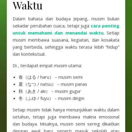
Waktu
Dalam bahasa dan budaya Jepang, musim bukan
sekadar perubahan cuaca, tetapi juga
cara penting
untuk memahami dan menandai waktu
. Setiap
musim membawa suasana, kegiatan, dan kosakata
yang berbeda, sehingga waktu terasa lebih “hidup”
dan kontekstual.
Di , terdapat empat musim utama:
春（はる / haru） – musim semi
夏（なつ / natsu） – musim panas
秋（あき / aki） – musim gugur
冬（ふゆ / fuyu） – musim dingin
Setiap musim tidak hanya menunjukkan waktu dalam
setahun, tetapi juga membawa makna emosional
dan budaya. Misalnya, musim semi sering dikaitkan
dengan awal baru seperti masuk sekolah atau