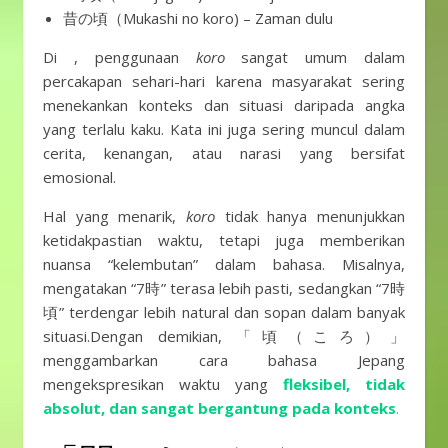
昔の頃（Mukashi no koro) – Zaman dulu
Di , penggunaan
koro
sangat umum dalam
percakapan sehari-hari karena masyarakat sering
menekankan konteks dan situasi daripada angka
yang terlalu kaku. Kata ini juga sering muncul dalam
cerita, kenangan, atau narasi yang bersifat
emosional.
Hal yang menarik,
koro
tidak hanya menunjukkan
ketidakpastian waktu, tetapi juga memberikan
nuansa “kelembutan” dalam bahasa. Misalnya,
mengatakan “7時” terasa lebih pasti, sedangkan “7時
頃” terdengar lebih natural dan sopan dalam banyak
situasi.Dengan demikian, 「頃（ころ）」
menggambarkan cara bahasa Jepang
mengekspresikan waktu yang
fleksibel, tidak
absolut, dan sangat bergantung pada konteks
.