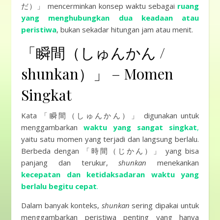
だ）」 mencerminkan konsep waktu sebagai
ruang
yang menghubungkan dua keadaan atau
peristiwa
, bukan sekadar hitungan jam atau menit.
「瞬間（しゅんかん /
shunkan）」 – Momen
Singkat
Kata 「瞬間（しゅんかん）」 digunakan untuk
menggambarkan
waktu yang sangat singkat
,
yaitu satu momen yang terjadi dan langsung berlalu.
Berbeda dengan 「時間（じかん）」 yang bisa
panjang dan terukur,
shunkan
menekankan
kecepatan dan ketidaksadaran waktu yang
berlalu begitu cepat
.
Dalam banyak konteks,
shunkan
sering dipakai untuk
menggambarkan peristiwa penting yang hanya