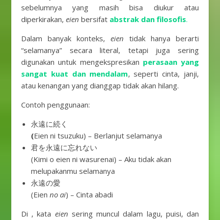
sebelumnya yang masih bisa diukur atau
diperkirakan,
eien
bersifat
abstrak dan filosofis
.
Dalam banyak konteks,
eien
tidak hanya berarti
“selamanya” secara literal, tetapi juga sering
digunakan untuk mengekspresikan
perasaan yang
sangat kuat dan mendalam
, seperti cinta, janji,
atau kenangan yang dianggap tidak akan hilang.
Contoh penggunaan:
永遠に続く
(
Eien ni tsuzuku) – Berlanjut selamanya
君を永遠に忘れない
(Kimi o eien ni wasurenai) – Aku tidak akan
melupakanmu selamanya
永遠の愛
(Eien
no ai
) – Cinta abadi
Di , kata
eien
sering muncul dalam lagu, puisi, dan