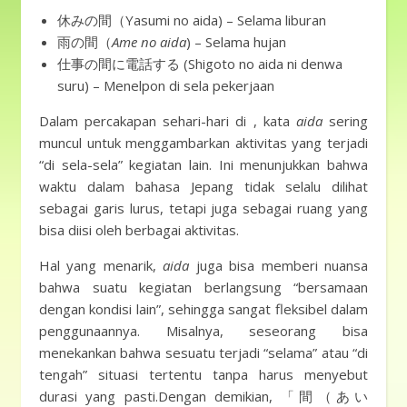
休みの間（Yasumi no aida) – Selama liburan
雨の間（
Ame no aida
) – Selama hujan
仕事の間に電話する (Shigoto no aida ni denwa
suru) – Menelpon di sela pekerjaan
Dalam percakapan sehari-hari di , kata
aida
sering
muncul untuk menggambarkan aktivitas yang terjadi
“di sela-sela” kegiatan lain. Ini menunjukkan bahwa
waktu dalam bahasa Jepang tidak selalu dilihat
sebagai garis lurus, tetapi juga sebagai ruang yang
bisa diisi oleh berbagai aktivitas.
Hal yang menarik,
aida
juga bisa memberi nuansa
bahwa suatu kegiatan berlangsung “bersamaan
dengan kondisi lain”, sehingga sangat fleksibel dalam
penggunaannya. Misalnya, seseorang bisa
menekankan bahwa sesuatu terjadi “selama” atau “di
tengah” situasi tertentu tanpa harus menyebut
durasi yang pasti.Dengan demikian, 「間（あい