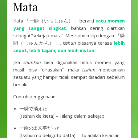
Mata
Kata 「一瞬（いっしゅん）」 berarti
satu momen
yang sangat singkat
,
bahkan sering diartikan
sebagai “sekejap mata”. Meskipun mirip dengan 「瞬
間（しゅんかん）」,
isshun
biasanya terasa
lebih
cepat, lebih tajam, dan lebih instan
.
Jika
shunkan
bisa digunakan untuk momen yang
masih bisa “dirasakan”, maka
isshun
menekankan
sesuatu yang hampir tidak sempat disadari sebelum
berlalu.
Contoh penggunaan:
一瞬で消えた
(Isshun de kieta) – Hilang dalam sekejap
一瞬の出来事だった
(Isshun no dekigoto datta) – Itu adalah kejadian