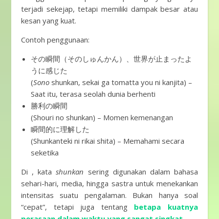
terjadi sekejap, tetapi memiliki dampak besar atau
kesan yang kuat.
Contoh penggunaan:
その瞬間（そのしゅんかん）、世界が止まったよ
うに感じた
(
Sono
shunkan, sekai ga tomatta you ni kanjita) –
Saat itu, terasa seolah dunia berhenti
勝利の瞬間
(Shouri no shunkan) – Momen kemenangan
瞬間的に理解した
(Shunkanteki ni rikai shita) – Memahami secara
seketika
Di , kata
shunkan
sering digunakan dalam bahasa
sehari-hari, media, hingga sastra untuk menekankan
intensitas suatu pengalaman. Bukan hanya soal
“cepat”, tetapi juga tentang
betapa kuatnya
perasaan dalam waktu yang sangat singkat
.