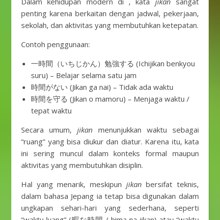
Dalam kehidupan modern di , kata
jikan
sangat
penting karena berkaitan dengan jadwal, pekerjaan,
sekolah, dan aktivitas yang membutuhkan ketepatan.
Contoh penggunaan:
一時間（いちじかん）勉強する (Ichijikan benkyou
suru) – Belajar selama satu jam
時間がない (Jikan ga nai) – Tidak ada waktu
時間を守る (Jikan o mamoru) – Menjaga waktu /
tepat waktu
Secara umum,
jikan
menunjukkan waktu sebagai
“ruang” yang bisa diukur dan diatur. Karena itu, kata
ini sering muncul dalam konteks formal maupun
aktivitas yang membutuhkan disiplin.
Hal yang menarik, meskipun
jikan
bersifat teknis,
dalam bahasa Jepang ia tetap bisa digunakan dalam
ungkapan sehari-hari yang sederhana, seperti
“waktu luang” (暇な時間 / hima na jikan) atau “waktu