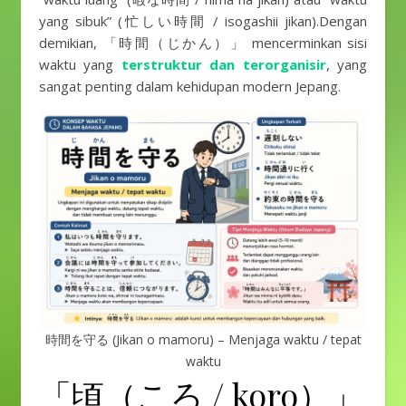
yang sibuk” (忙しい時間 / isogashii jikan).Dengan
demikian, 「時間（じかん）」 mencerminkan sisi
waktu yang
terstruktur dan terorganisir
, yang
sangat penting dalam kehidupan modern Jepang.
時間を守る (Jikan o mamoru) – Menjaga waktu / tepat
waktu
「頃（ころ / koro）」