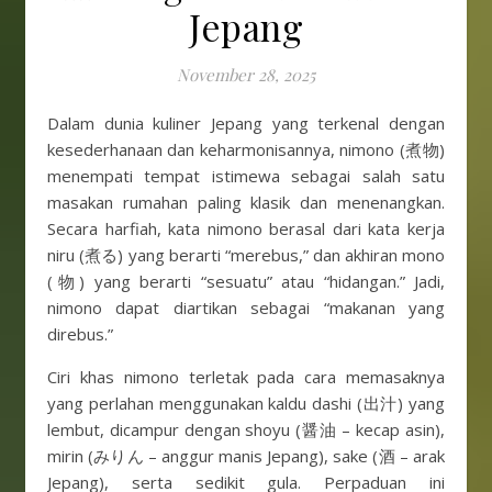
Jepang
November 28, 2025
Dalam dunia kuliner Jepang yang terkenal dengan
kesederhanaan dan keharmonisannya, nimono (煮物)
menempati tempat istimewa sebagai salah satu
masakan rumahan paling klasik dan menenangkan.
Secara harfiah, kata nimono berasal dari kata kerja
niru (煮る) yang berarti “merebus,” dan akhiran mono
(物) yang berarti “sesuatu” atau “hidangan.” Jadi,
nimono dapat diartikan sebagai “makanan yang
direbus.”
Ciri khas nimono terletak pada cara memasaknya
yang perlahan menggunakan kaldu dashi (出汁) yang
lembut, dicampur dengan shoyu (醤油 – kecap asin),
mirin (みりん – anggur manis Jepang), sake (酒 – arak
Jepang), serta sedikit gula. Perpaduan ini