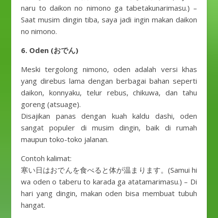
naru to daikon no nimono ga tabetakunarimasu.) –
Saat musim dingin tiba, saya jadi ingin makan daikon
no nimono.
6. Oden (おでん)
Meski tergolong nimono, oden adalah versi khas
yang direbus lama dengan berbagai bahan seperti
daikon, konnyaku, telur rebus, chikuwa, dan tahu
goreng (atsuage).
Disajikan panas dengan kuah kaldu dashi, oden
sangat populer di musim dingin, baik di rumah
maupun toko-toko jalanan.
Contoh kalimat:
寒い日はおでんを食べると体が温まります。(Samui hi
wa oden o taberu to karada ga atatamarimasu.) – Di
hari yang dingin, makan oden bisa membuat tubuh
hangat.