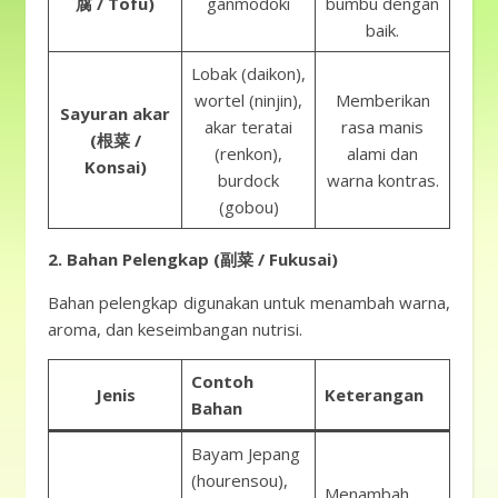
腐 / Tōfu)
ganmodoki
bumbu dengan
baik.
Lobak (daikon),
wortel (ninjin),
Memberikan
Sayuran akar
akar teratai
rasa manis
(根菜 /
(renkon),
alami dan
Konsai)
burdock
warna kontras.
(gobou)
2. Bahan Pelengkap (副菜 / Fukusai)
Bahan pelengkap digunakan untuk menambah warna,
aroma, dan keseimbangan nutrisi.
Contoh
Jenis
Keterangan
Bahan
Bayam Jepang
(hourensou),
Menambah