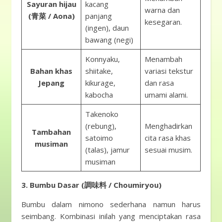
Sayuran hijau
kacang
warna dan
(青菜 / Aona)
panjang
kesegaran.
(ingen), daun
bawang (negi)
Konnyaku,
Menambah
Bahan khas
shiitake,
variasi tekstur
Jepang
kikurage,
dan rasa
kabocha
umami alami.
Takenoko
(rebung),
Menghadirkan
Tambahan
satoimo
cita rasa khas
musiman
(talas), jamur
sesuai musim.
musiman
3. Bumbu Dasar (調味料 / Choumiryou)
Bumbu dalam nimono sederhana namun harus
seimbang. Kombinasi inilah yang menciptakan rasa