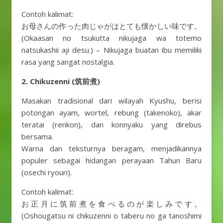
Contoh kalimat:
お母さんの作った肉じゃがはとても懐かしい味です。
(Okaasan no tsukutta nikujaga wa totemo
natsukashii aji desu.) – Nikujaga buatan ibu memiliki
rasa yang sangat nostalgia.
2. Chikuzenni (筑前煮)
Masakan tradisional dari wilayah Kyushu, berisi
potongan ayam, wortel, rebung (takenoko), akar
teratai (renkon), dan konnyaku yang direbus
bersama.
Warna dan teksturnya beragam, menjadikannya
populer sebagai hidangan perayaan Tahun Baru
(osechi ryouri).
Contoh kalimat:
お正月に筑前煮を食べるのが楽しみです。
(Oshougatsu ni chikuzenni o taberu no ga tanoshimi