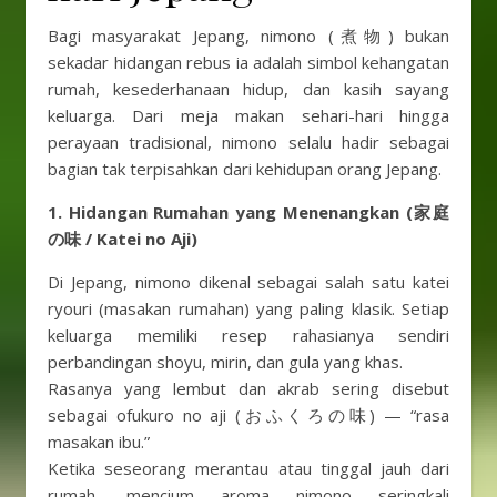
Bagi masyarakat Jepang, nimono (煮物) bukan
sekadar hidangan rebus ia adalah simbol kehangatan
rumah, kesederhanaan hidup, dan kasih sayang
keluarga. Dari meja makan sehari-hari hingga
perayaan tradisional, nimono selalu hadir sebagai
bagian tak terpisahkan dari kehidupan orang Jepang.
1. Hidangan Rumahan yang Menenangkan (家庭
の味 / Katei no Aji)
Di Jepang, nimono dikenal sebagai salah satu katei
ryouri (masakan rumahan) yang paling klasik. Setiap
keluarga memiliki resep rahasianya sendiri
perbandingan shoyu, mirin, dan gula yang khas.
Rasanya yang lembut dan akrab sering disebut
sebagai ofukuro no aji (おふくろの味) — “rasa
masakan ibu.”
Ketika seseorang merantau atau tinggal jauh dari
rumah, mencium aroma nimono seringkali