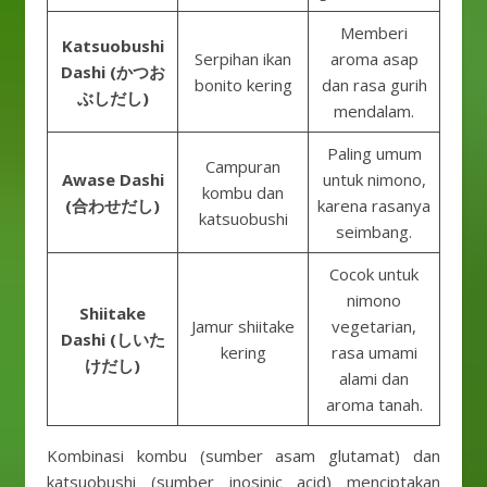
Memberi
Katsuobushi
Serpihan ikan
aroma asap
Dashi (かつお
bonito kering
dan rasa gurih
ぶしだし)
mendalam.
Paling umum
Campuran
Awase Dashi
untuk nimono,
kombu dan
(合わせだし)
karena rasanya
katsuobushi
seimbang.
Cocok untuk
nimono
Shiitake
Jamur shiitake
vegetarian,
Dashi (しいた
kering
rasa umami
けだし)
alami dan
aroma tanah.
Kombinasi kombu (sumber asam glutamat) dan
katsuobushi (sumber inosinic acid) menciptakan