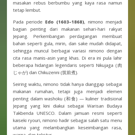
masakan rebus berbumbu yang kaya rasa namun
tetap lembut.
Pada periode
Edo (1603–1868)
, nimono menjadi
bagian penting dari makanan sehari-hari rakyat
Jepang. Perkembangan perdagangan membuat
bahan seperti gula, mirin, dan sake mudah didapat,
sehingga muncul berbagai variasi nimono dengan
cita rasa manis-asin yang khas. Di era ini pula lahir
beberapa hidangan legendaris seperti Nikujaga (肉
じゃが) dan Chikuzenni (筑前煮).
Seiring waktu, nimono tidak hanya dianggap sebagai
makanan rumahan, tetapi juga menjadi elemen
penting dalam washoku (和食) — kuliner tradisional
Jepang yang kini diakui sebagai Warisan Budaya
Takbenda UNESCO. Dalam jamuan resmi seperti
kaiseki ryouri, nimono hadir sebagai salah satu menu
utama yang melambangkan keseimbangan rasa,
warna, dan tekstur.