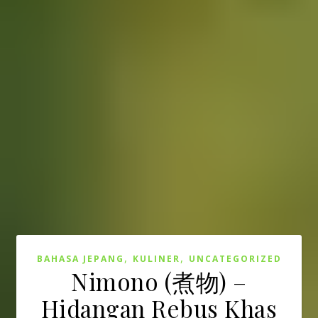
,
,
BAHASA JEPANG
KULINER
UNCATEGORIZED
Nimono (煮物) –
Hidangan Rebus Khas