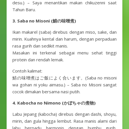
desu.) – Saya menantikan makan chikuzenni saat
Tahun Baru.
3. Saba no Misoni (鯖の味噌煮)
Ikan makarel (saba) direbus dengan miso, sake, dan
mirin. Kuahnya kental dan harum, dengan perpaduan
rasa gurih dan sedikit manis.
Masakan ini terkenal sebagai menu sehat tinggi
protein dan rendah lemak.
Contoh kalimat:
鯖の味噌煮はご飯によく合います。(Saba no misoni
wa gohan ni yoku aimasu.) – Saba no Misoni sangat
cocok dimakan bersama nasi putih.
4. Kabocha no Nimono (かぼちゃの煮物)
Labu Jepang (kabocha) direbus dengan dashi, shoyu,
mirin, dan gula hingga lembut. Rasa manis alami dari
labu berpadu harmonis dengan bumbu gurih,