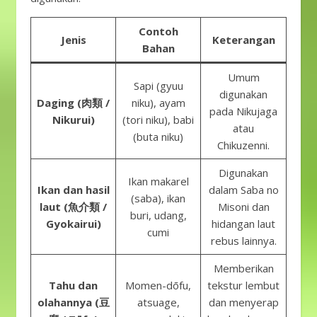
Contoh
Jenis
Keterangan
Bahan
Umum
Sapi (gyuu
digunakan
Daging (肉類 /
niku), ayam
pada Nikujaga
Nikurui)
(tori niku), babi
atau
(buta niku)
Chikuzenni.
Digunakan
Ikan makarel
Ikan dan hasil
dalam Saba no
(saba), ikan
laut (魚介類 /
Misoni dan
buri, udang,
Gyokairui)
hidangan laut
cumi
rebus lainnya.
Memberikan
Tahu dan
Momen-dōfu,
tekstur lembut
olahannya (豆
atsuage,
dan menyerap