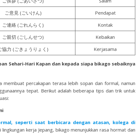
ご挨拶 (ごあいさつ)
Salam
ご意見 (ごいけん)
Pendapat
ご連絡 (ごれんらく)
Kontak
ご親切 (ごしんせつ)
Kebaikan
ご協力 (ごきょうりょく)
Kerjasama
an Sehari-Hari
Kapan dan kepada siapa bikago sebaiknya
sa membuat percakapan terasa lebih sopan dan formal, namun
gunaannya tepat. Berikut adalah beberapa tips dan trik untuk
asi:
mi
rmal, seperti saat berbicara dengan atasan, kolega di
i lingkungan kerja Jepang, bikago menunjukkan rasa hormat dan