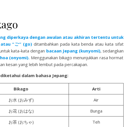
kago
ng diperkaya dengan awalan atau akhiran tertentu untuk
 atau “ご” (go)
ditambahkan pada kata benda atau kata sifat
untuk kata-kata dengan
bacaan Jepang (kunyomi)
, sedangkan
hoa (onyomi).
Menggunakan bikago menunjukkan rasa hormat
an kesan yang lebih lembut pada percakapan.
diketahui dalam bahasa Jepang:
Bikago
Arti
お水 (おみず)
Air
お花 (おはな)
Bunga
お茶 (おちゃ)
Teh