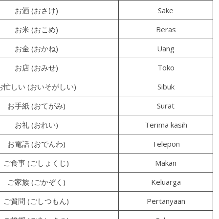
お酒 (おさけ)
Sake
お米 (おこめ)
Beras
お金 (おかね)
Uang
お店 (おみせ)
Toko
お忙しい (おいそがしい)
Sibuk
お手紙 (おてがみ)
Surat
お礼 (おれい)
Terima kasih
お電話 (おでんわ)
Telepon
ご食事 (ごしょくじ)
Makan
ご家族 (ごかぞく)
Keluarga
ご質問 (ごしつもん)
Pertanyaan