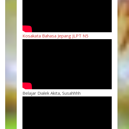
Kosakata Bahasa Jepang JLPT N5
Belajar Dialek Akita, Susahhhh