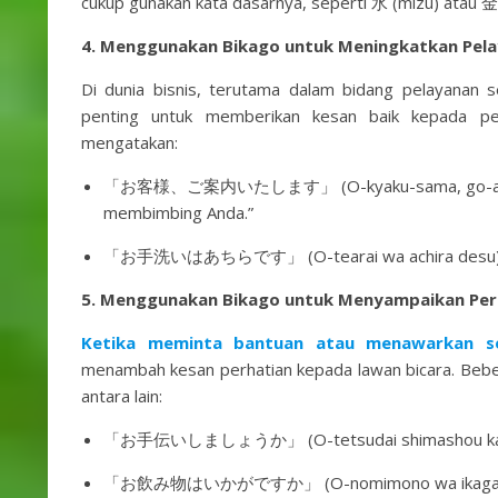
cukup gunakan kata dasarnya, seperti 水 (mizu) atau 金 
4. Menggunakan Bikago untuk Meningkatkan Pela
Di dunia bisnis, terutama dalam bidang pelayanan s
penting untuk memberikan kesan baik kepada pel
mengatakan:
「お客様、ご案内いたします」 (O-kyaku-sama, go-annai ita
membimbing Anda.”
「お手洗いはあちらです」 (O-tearai wa achira desu) yang 
5. Menggunakan Bikago untuk Menyampaikan Per
Ketika meminta bantuan atau menawarkan se
menambah kesan perhatian kepada lawan bicara. Beb
antara lain:
「お手伝いしましょうか」 (O-tetsudai shimashou ka) yan
「お飲み物はいかがですか」 (O-nomimono wa ikaga desu k