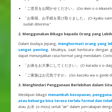
「ご意見をお聞かせください」 (Go-iken o o-kikasete kudas
「お客様、お手紙を受け取りました」 (O-kyaku-sama, o-tegam
sudah diterima.”
2. Menggunakan Bikago kepada Orang yang Lebih
Dalam budaya Jepang,
menghormati orang yang lebi
sangat penting.
Misalnya, saat berbicara dengan 
dapat menunjukkan rasa hormat yang mendalam. Contoh
「お体をお大事にしてください」 (O-karada o o-daiji ni shite 
「ご家族はお元気ですか」 (Go-kazoku wa o-genki desu ka
3. Menghindari Penggunaan Berlebihan dalam Situ
Meskipun bikago
menambah kesopanan, penggunaa
atau keluarga bisa terasa terlalu formal dan tidak
atau お水 (o-mizu) untuk “air” dalam percakapan dengan