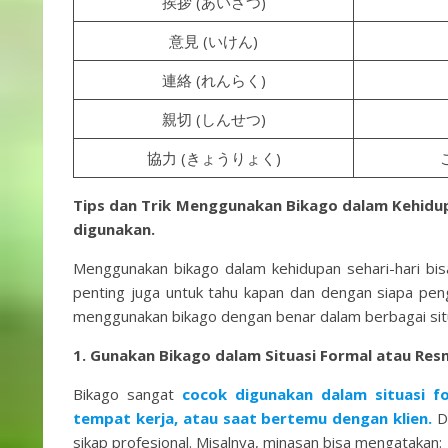
挨拶 (あいさつ)
意見 (いけん)
連絡 (れんらく)
親切 (しんせつ)
協力 (きょうりょく)
Tips dan Trik Menggunakan Bikago dalam Kehidup
digunakan.
Menggunakan bikago dalam kehidupan sehari-hari bi
penting juga untuk tahu kapan dan dengan siapa peng
menggunakan bikago dengan benar dalam berbagai situ
1. Gunakan Bikago dalam Situasi Formal atau Res
Bikago sangat
cocok digunakan dalam situasi fo
tempat kerja, atau saat bertemu dengan klien.
D
sikap profesional. Misalnya, minasan bisa mengatakan: