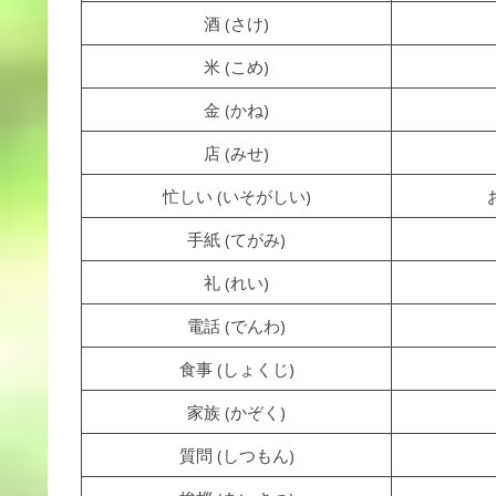
酒 (さけ)
米 (こめ)
金 (かね)
店 (みせ)
忙しい (いそがしい)
手紙 (てがみ)
礼 (れい)
電話 (でんわ)
食事 (しょくじ)
家族 (かぞく)
質問 (しつもん)