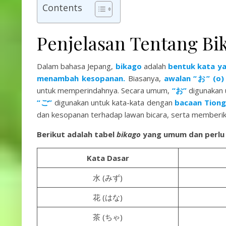
Contents
Penjelasan Tentang Bi
Dalam bahasa Jepang,
bikago
adalah
bentuk kata ya
menambah kesopanan.
Biasanya,
awalan “お” (o)
untuk memperindahnya. Secara umum,
“お”
digunakan 
“ご”
digunakan untuk kata-kata dengan
bacaan Tiong
dan kesopanan terhadap lawan bicara, serta memberik
Berikut adalah tabel
bikago
yang umum dan perlu 
Kata Dasar
水 (みず)
花 (はな)
茶 (ちゃ)