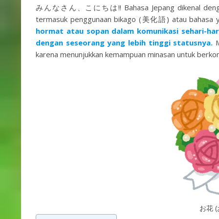
みんなさん、こにちは!! Bahasa Jepang dikenal dengan st
termasuk penggunaan bikago (美化語) atau bahasa ya
hormat atau sopan dalam komunikasi sehari-har
dengan seseorang yang lebih tinggi statusnya.
M
karena menunjukkan kemampuan minasan untuk berkomu
お花 (