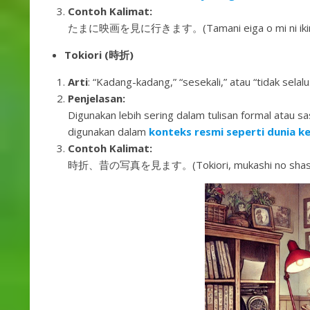
Contoh Kalimat:
たまに映画を見に行きます。(Tamani eiga o mi ni ikimasu.)
Tokiori (時折)
Arti
: “Kadang-kadang,” “sesekali,” atau “tidak selalu
Penjelasan:
Digunakan lebih sering dalam tulisan formal atau sa
digunakan dalam
konteks resmi seperti dunia ker
Contoh Kalimat:
時折、昔の写真を見ます。(Tokiori, mukashi no shashin o m