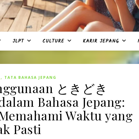
JLPT
CULTURE
KARIR JEPANG
,
G
TATA BAHASA JEPANG
Penggunaan ときどき
dalam Bahasa Jepang:
k Memahami Waktu yang
ak Pasti