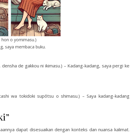
, hon o yomimasu.)
g, saya membaca buku.
e gakkou ni ikimasu.) – Kadang-kadang, saya pergi ke
idoki supōtsu o shimasu.) – Saya kadang-kadang
ki”
naannya dapat disesuaikan dengan konteks dan nuansa kalimat.