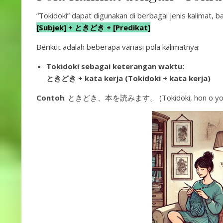
“Tokidoki” dapat digunakan di berbagai jenis kalimat, b
[Subjek] + ときどき + [Predikat]
Berikut adalah beberapa variasi pola kalimatnya:
Tokidoki sebagai keterangan waktu:
ときどき + kata kerja (Tokidoki + kata kerja)
Contoh
: ときどき、本を読みます。 (Tokidoki, hon o yomim