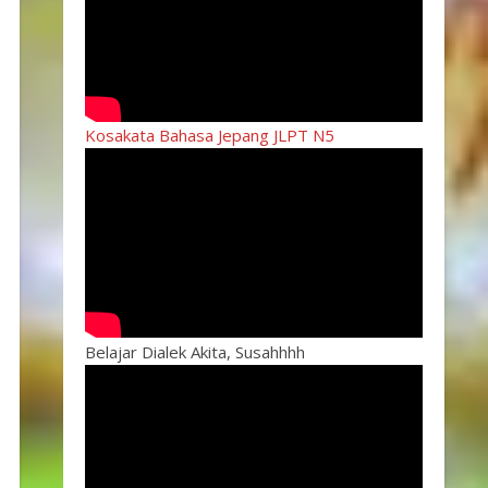
Kosakata Bahasa Jepang JLPT N5
Belajar Dialek Akita, Susahhhh