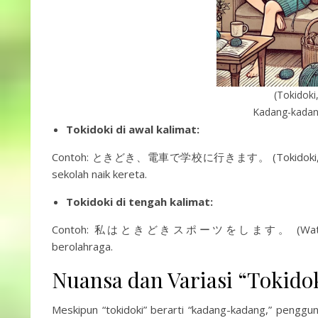
(Tokidoki
Kadang-kadan
Tokidoki di awal kalimat:
Contoh: ときどき、電車で学校に行きます。 (Tokidoki, densha d
sekolah naik kereta.
Tokidoki di tengah kalimat:
Contoh: 私はときどきスポーツをします。 (Watashi wa tok
berolahraga.
Nuansa dan Variasi “Tokido
Meskipun “tokidoki” berarti “kadang-kadang,” penggu