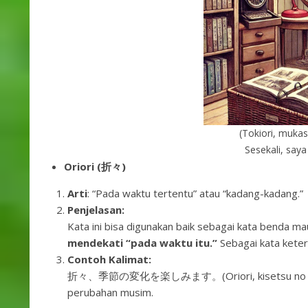
(Tokiori, muka
Sesekali, saya
Oriori (折々)
Arti
: “Pada waktu tertentu” atau “kadang-kadang.”
Penjelasan:
Kata ini bisa digunakan baik sebagai kata benda m
mendekati “pada waktu itu.”
Sebagai kata keter
Contoh Kalimat:
折々、季節の変化を楽しみます。(Oriori, kisetsu no henka 
perubahan musim.