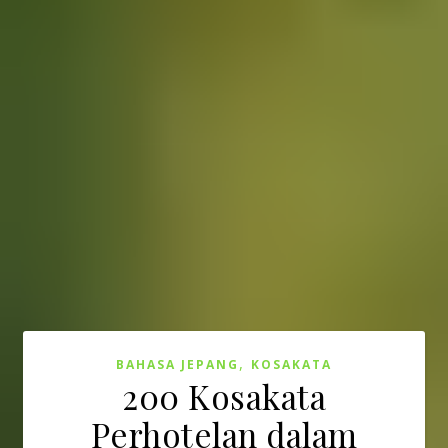
,
BAHASA JEPANG
KOSAKATA
200 Kosakata
Perhotelan dalam