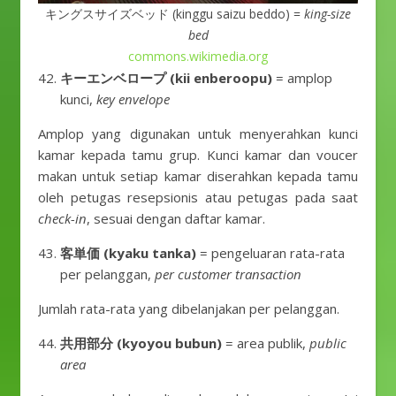
キングスサイズベッド (kinggu saizu beddo) =
king-size
bed
commons.wikimedia.org
キーエンベロープ (kii enberoopu)
= amplop
kunci,
key envelope
Amplop yang digunakan untuk menyerahkan kunci
kamar kepada tamu grup. Kunci kamar dan voucer
makan untuk setiap kamar diserahkan kepada tamu
oleh petugas resepsionis atau petugas pada saat
check-in
, sesuai dengan daftar kamar.
客単価 (kyaku tanka)
= pengeluaran rata-rata
per pelanggan,
per customer transaction
Jumlah rata-rata yang dibelanjakan per pelanggan.
共用部分 (kyoyou bubun)
= area publik,
public
area