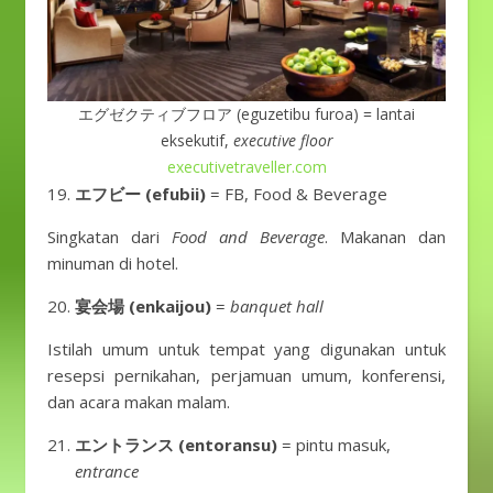
エグゼクティブフロア (eguzetibu furoa) = lantai
eksekutif,
executive floor
executivetraveller.com
エフビー (efubii)
= FB, Food & Beverage
Singkatan dari
Food and Beverage
. Makanan dan
minuman di hotel.
宴会場 (enkaijou)
=
banquet hall
Istilah umum untuk tempat yang digunakan untuk
resepsi pernikahan, perjamuan umum, konferensi,
dan acara makan malam.
エントランス (entoransu)
= pintu masuk,
entrance