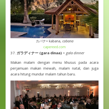
カバナ= kabana,
cabana
capereed.com
ガラディナー (gara dinaa)
=
gala dinner
Makan malam dengan menu khusus pada acara
perjamuan makan mewah, malam natal, dan juga
acara hitung mundur malam tahun baru.