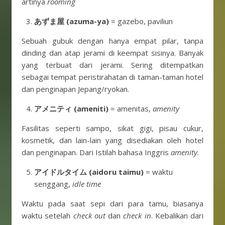
artinya
rooming
あずま屋
(azuma-ya)
= gazebo, paviliun
Sebuah gubuk dengan hanya empat pilar, tanpa
dinding dan atap jerami di keempat sisinya. Banyak
yang terbuat dari jerami. Sering ditempatkan
sebagai tempat peristirahatan di taman-taman hotel
dan penginapan Jepang/ryokan.
アメニティ
(ameniti)
= amenitas,
amenity
Fasilitas seperti sampo, sikat gigi, pisau cukur,
kosmetik, dan lain-lain yang disediakan oleh hotel
dan penginapan. Dari Istilah bahasa Inggris
amenity
.
アイドルタイム (aidoru taimu)
= waktu
senggang,
idle time
Waktu pada saat sepi dari para tamu, biasanya
waktu setelah
check out
dan
check in
. Kebalikan dari