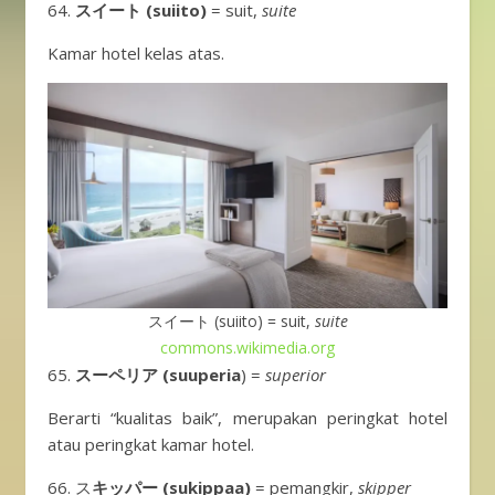
スイート (suiito)
= suit,
suite
Kamar hotel kelas atas.
スイート (suiito) = suit,
suite
commons.wikimedia.org
スーペリア (suuperia
) =
superior
Berarti “kualitas baik”, merupakan peringkat hotel
atau peringkat kamar hotel.
ス
キッパー (sukippaa)
= pemangkir,
skipper