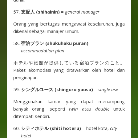
支配人 (shihainin)
=
general manager
Orang yang bertugas mengawasi keseluruhan. Juga
dikenal sebagai manajer umum.
宿泊プラン (shukuhaku puran)
=
accommodation plan
ホテルや旅館が提供している宿泊プランのこと。
Paket akomodasi yang ditawarkan oleh hotel dan
penginapan.
シングルユース (shinguru yuusu)
=
single use
Menggunakan kamar yang dapat menampung
banyak orang, seperti
twin
atau
double
untuk
ditempati sendiri.
シティホテル (shiti hoteru)
= hotel kota,
city
hotel