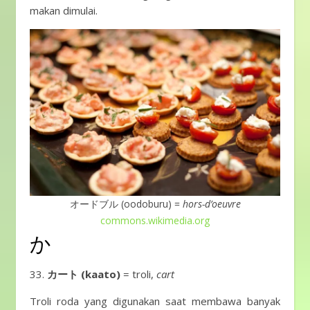
makan dimulai.
オードブル (oodoburu) =
hors-d’oeuvre
commons.wikimedia.org
か
カート (kaato)
= troli,
cart
Troli roda yang digunakan saat membawa banyak