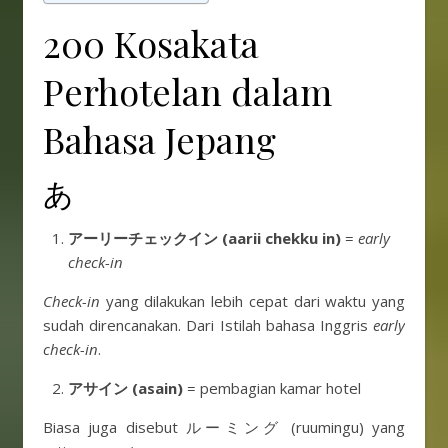
200 Kosakata
Perhotelan dalam
Bahasa Jepang
あ
アーリーチェックイン
(aarii chekku in)
=
early
check-in
Check-in
yang dilakukan lebih cepat dari waktu yang
sudah direncanakan. Dari Istilah bahasa Inggris
early
check-in
.
アサイン (asain)
= pembagian kamar hotel
Biasa juga disebut ルーミング (ruumingu) yang