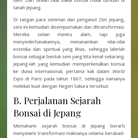
oleh. Dari sinilah cikal bakal bonsai mulai tumbuh di
tanah Jepang.
Di tangan para seniman dan penganut Zen Jepang,
seni ini kemudian disempurnakan dan ditransformasi.
Mereka selain meniru alam, tapi juga
menyederhanakannya, menanamkan nilai-nilai
estetika dan spiritual yang khas, sehingga lahirlah
bonsai sebagai bentuk seni yang kita kenal sekarang.
Jepang-lah yang kemudian memperkenalkan bonsai
ke dunia internasional, pertama kali dalam
World
Expo
di Paris pada tahun 1867, sehingga namanya
melekat kuat dengan Negeri Sakura tersebut.
B. Perjalanan Sejarah
Bonsai di Jepang
Memahami sejarah bonsai di Jepang berarti
menyelami transformasi maknanya selama berabad-