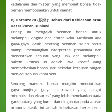
kedalaman dan misteri yang membuat bonsai tidak
pernah membosankan untuk diamati.
e) Datsuzoku (脱俗): Bebas dari Kebiasaan atau
Keterikatan Duniawi
Prinsip ini mengajak seniman bonsai untuk
melampaui dogma dan aturan kaku. Meskipun ada
gaya-gaya klasik, seorang seniman sejati harus
mampu menuangkan interpretasi pribadinya dan
menciptakan sesuatu yang unik dan melampaui
pakem. Prinsip ini adalah jiwa kreatif yang
membebaskan bonsai dari sekadar kerajinan tangan
menjadi sebuah karya seni.
Seorang maestro bonsai mungkin menciptakan
gaya bunjin-gi (gaya sastrawan) yang sangat
minimalis dan ekspresif yang lebih menekankan pada
garis batang yang kurus dan elegan daripada aturan
proporsi klasik. Ini adalah kebebasan berekspresi