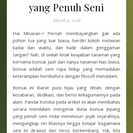
yang Penuh Seni
March 9, 2026
Hai Minasan~! Pernah membayangkan gak ada
pohon tua yang luar biasa, berdiri kokoh melawan
badai dan waktu, dan hadir dalam genggaman
tangan? Nah, di sinilah letak keajaiban tanaman yang
bernama bonsai. Jauh dari hanya tanaman hias biasa,
bonsai adalah seni rupa hidup yang memadukan
keterampilan hortikultura dengan filosofi mendalam.
Bonsai ini ibarat puisi hijau yang ditulis dengan
kesabaran, dedikasi, dan berisi kekagumannya pada
alam. Pandai Kotoba pada artikel ini akan membahas
secara mendalam mengenai dunia bonsai Jepang
yang penuh seni mulai menelusuri jejak sejarahnya,
mengungkap ciri khasnya hingga belajar bagaimana
seni ini dirawat dan terus berkembang. Yuk, kita