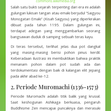
commons.wikimedia.org
Salah satu bukti sejarah terpenting dari era ini adalah
gulungan lukisan tangan atau emaki berjudul “Saigyou
Monogatari Emaki” (Kisah Saigyou) yang diperkirakan
dibuat pada tahun 1195. Dalam gulungan ini,
terdapat adegan yang menggambarkan seorang
bangsawan duduk di samping sebuah teras kayu.
Di teras tersebut, terlihat jelas dua pot dangkal
yang masing-masing berisi pohon pinus kerdil.
Keberadaan ilustrasi ini membuktikan bahwa praktik
menanam pohon dalam pot sudah ada dan
terdokumentasi dengan baik di kalangan elit Jepang
pada akhir abad ke-12.
2. Periode Muromachi (1336-1573)
Periode Muromachi adalah titik balik yang krusial.
Saat keshogunan Ashikaga berkuasa, pengaruh
Buddhisme Zen mencapai puncaknya dan merasuki