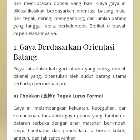
dan menciptakan bonsai yang baik. Gaya-gaya ini
diklasifikasikan berdasarkan orientasi batang mulai
dari tegak, miring, menggantung, dan jumlah batang
yang tunggal, serta berkelompok. Berikut di bawah
ini penjelasannya ya.
1. Gaya Berdasarkan Orientasi
Batang
Gaya ini adalah kategori utama yang paling mudah
dikenal yang, ditentukan oleh sudut batang utama
terhadap permukaan pot.
a) Chokkan (直幹): Tegak Lurus Formal
Gaya ini melambangkan kekuatan, keteguhan, dan
kemandirian. Ini adalah gaya pohon yang tumbuh di
dataran terbuka dengan sinar matahari berlimpah,
tanpa hambatan dari pohon lain. Ia berdiri kokoh,
anggun, dan tak tergoyahkan.