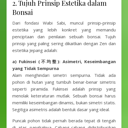
2. Tujuh Prinsip Estetika dalam
Bonsai
Dari fondasi Wabi Sabi, muncul prinsip-prinsip
estetika yang lebih konkret yang memandu
penciptaan dan penilaian sebuah bonsai. Tujuh
prinsip yang paling sering dikaitkan dengan Zen dan
estetika Jepang adalah:
a) Fukinsei (不均整): Asimetri, Keseimbangan
yang Tidak Sempurna
Alam menghindari simetri sempurna. Tidak ada
pohon di hutan yang tumbuh benar-benar simetris
seperti piramida. Fukinsei adalah prinsip yang
menolak keteraturan mutlak. Sebuah bonsai harus
memiliki keseimbangan dinamis, bukan simetri statis.
Segitiga asimetris adalah bentuk dasar yang ideal.
Puncak pohon tidak pernah berada tepat di tengah
di atas pangkalnya. Cabang-cabang didistribusikan