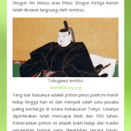
Shogun No Matsu atau Pinus Shogun Ketiga konon
telah dirawat langsung oleh Iemitsu.
Tokugawa Iemitsu
worldhistory.org
Yang luar biasanya adalah pohon pinus putih ini masih
hidup hingga hari ini dan menjadi salah satu pusaka
paling berharga di Istana Kekaisaran Tokyo. Usianya
diperkirakan telah mencapai lebih dari 500 tahun.
Keberadaan pohon ini adalah bukti hidup dari tradisi
perawatan bonsai yang diwariskan secara turun-