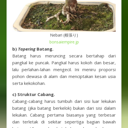
Nebari (根張り)
bonsaiempire.jp
b)
Tapering
Batang.
Batang harus meruncing secara bertahap dari
pangkal ke puncak. Pangkal harus kokoh dan besar,
lalu perlahan-lahan mengecil. Ini meniru proporsi
pohon dewasa di alam dan menciptakan kesan usia
serta kekokohan.
c) Struktur Cabang.
Cabang-cabang harus tumbuh dari sisi luar lekukan
batang (jika batang berkelok) bukan dari sisi dalam
lekukan. Cabang pertama biasanya yang terbesar
dan terletak di sekitar sepertiga bagian bawah