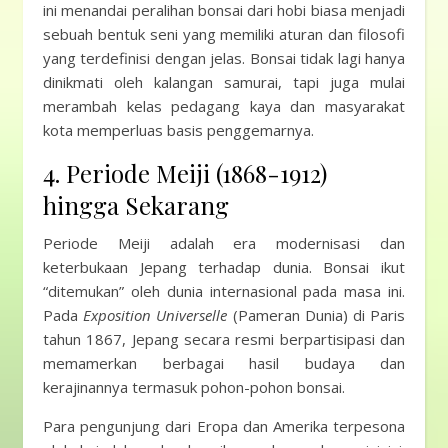
ini menandai peralihan bonsai dari hobi biasa menjadi
sebuah bentuk seni yang memiliki aturan dan filosofi
yang terdefinisi dengan jelas. Bonsai tidak lagi hanya
dinikmati oleh kalangan samurai, tapi juga mulai
merambah kelas pedagang kaya dan masyarakat
kota memperluas basis penggemarnya.
4. Periode Meiji (1868-1912)
hingga Sekarang
Periode Meiji adalah era modernisasi dan
keterbukaan Jepang terhadap dunia. Bonsai ikut
“ditemukan” oleh dunia internasional pada masa ini.
Pada
Exposition Universelle
(Pameran Dunia) di Paris
tahun 1867, Jepang secara resmi berpartisipasi dan
memamerkan berbagai hasil budaya dan
kerajinannya termasuk pohon-pohon bonsai.
Para pengunjung dari Eropa dan Amerika terpesona