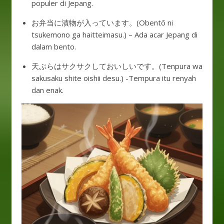
populer di Jepang.
お弁当に漬物が入っています。(Obentō ni
tsukemono ga haitteimasu.) – Ada acar Jepang di
dalam bento.
天ぷらはサクサクしておいしいです。(Tenpura wa
sakusaku shite oishii desu.) -Tempura itu renyah
dan enak.