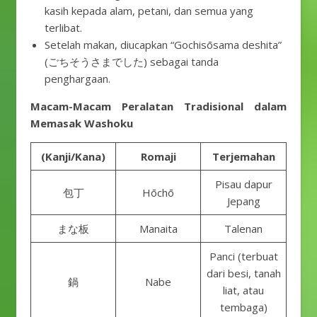
kasih kepada alam, petani, dan semua yang
terlibat.
Setelah makan, diucapkan “Gochisōsama deshita”
(ごちそうさまでした) sebagai tanda
penghargaan.
Macam-Macam Peralatan Tradisional dalam
Memasak Washoku
(Kanji/Kana)
Romaji
Terjemahan
Pisau dapur
包丁
Hōchō
Jepang
まな板
Manaita
Talenan
Panci (terbuat
dari besi, tanah
鍋
Nabe
liat, atau
tembaga)