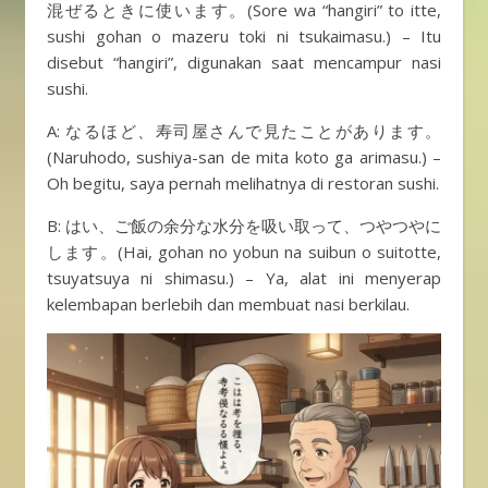
混ぜるときに使います。(Sore wa “hangiri” to itte,
sushi gohan o mazeru toki ni tsukaimasu.) – Itu
disebut “hangiri”, digunakan saat mencampur nasi
sushi.
A: なるほど、寿司屋さんで見たことがあります。
(Naruhodo, sushiya-san de mita koto ga arimasu.) –
Oh begitu, saya pernah melihatnya di restoran sushi.
B: はい、ご飯の余分な水分を吸い取って、つやつやに
します。(Hai, gohan no yobun na suibun o suitotte,
tsuyatsuya ni shimasu.) – Ya, alat ini menyerap
kelembapan berlebih dan membuat nasi berkilau.