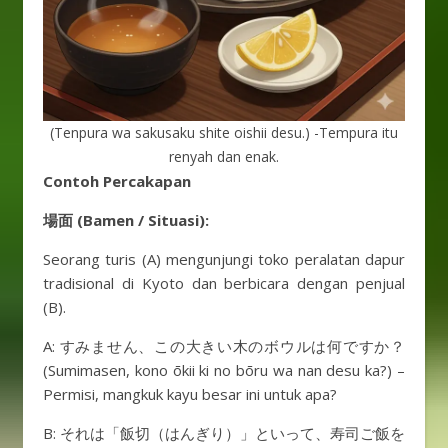
(Tenpura wa sakusaku shite oishii desu.) -Tempura itu
renyah dan enak.
Contoh Percakapan
場面 (Bamen / Situasi):
Seorang turis (A) mengunjungi toko peralatan dapur
tradisional di Kyoto dan berbicara dengan penjual
(B).
A: すみません、この大きい木のボウルは何ですか？
(Sumimasen, kono ōkii ki no bōru wa nan desu ka?) –
Permisi, mangkuk kayu besar ini untuk apa?
B: それは「飯切（はんぎり）」といって、寿司ご飯を