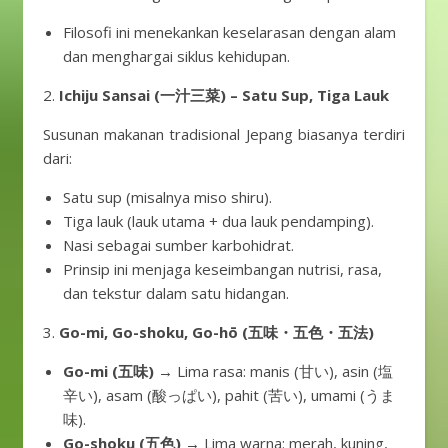
Filosofi ini menekankan keselarasan dengan alam
dan menghargai siklus kehidupan.
2.
Ichiju Sansai (一汁三菜) – Satu Sup, Tiga Lauk
Susunan makanan tradisional Jepang biasanya terdiri
dari:
Satu sup (misalnya miso shiru).
Tiga lauk (lauk utama + dua lauk pendamping).
Nasi sebagai sumber karbohidrat.
Prinsip ini menjaga keseimbangan nutrisi, rasa,
dan tekstur dalam satu hidangan.
3.
Go-mi, Go-shoku, Go-hō (五味・五色・五法)
Go-mi (五味)
→ Lima rasa: manis (甘い), asin (塩
辛い), asam (酸っぱい), pahit (苦い), umami (うま
味).
Go-shoku (五色)
→ Lima warna: merah, kuning,