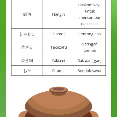
Baskom kayu
untuk
飯切
Hangiri
mencampur
nasi sushi
しゃもじ
Shamoji
Centong nasi
Saringan
竹ざる
Takezaru
bambu
焼き網
Yakiami
Rak panggang
お玉
Otama
Sendok sayur