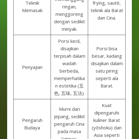
Teknik
frying, sauté,
ringan,
Memasak
teknik ala Barat
menggoreng
dan Cina.
dengan sedikit
minyak.
Porsi kecil,
disajikan
Porsi bisa
terpisah dalam
besar, kadang
wadah
disajikan dalam
Penyajian
berbeda,
satu piring
memperhatika
seperti ala
n estetika (五
Barat.
色, 五味, 五法).
Kuat
Murni dari
dipengaruhi
Jepang, sedikit
Pengaruh
kuliner Barat
pengaruh Cina
Budaya
(yōshoku) dan
pada masa
Asia seperti
lampau.