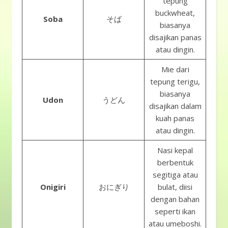
tepung
buckwheat,
Soba
そば
biasanya
disajikan panas
atau dingin.
Mie dari
tepung terigu,
biasanya
Udon
うどん
disajikan dalam
kuah panas
atau dingin.
Nasi kepal
berbentuk
segitiga atau
Onigiri
おにぎり
bulat, diisi
dengan bahan
seperti ikan
atau umeboshi.