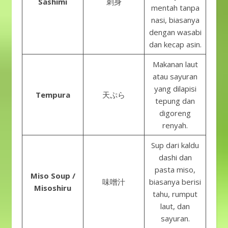
Sashimi
刺身
mentah tanpa
nasi, biasanya
dengan wasabi
dan kecap asin.
Makanan laut
atau sayuran
yang dilapisi
Tempura
天ぷら
tepung dan
digoreng
renyah.
Sup dari kaldu
dashi dan
pasta miso,
Miso Soup /
味噌汁
biasanya berisi
Misoshiru
tahu, rumput
laut, dan
sayuran.