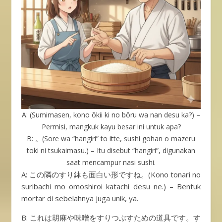
A: (Sumimasen, kono ōkii ki no bōru wa nan desu ka?) –
Permisi, mangkuk kayu besar ini untuk apa?
B: 。(Sore wa “hangiri” to itte, sushi gohan o mazeru
toki ni tsukaimasu.) – Itu disebut “hangiri”, digunakan
saat mencampur nasi sushi.
A: この隣のすり鉢も面白い形ですね。(Kono tonari no
suribachi mo omoshiroi katachi desu ne.) – Bentuk
mortar di sebelahnya juga unik, ya.
B: これは胡麻や味噌をすりつぶすための道具です。す