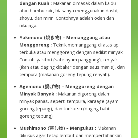
dengan Kuah
:
Makanan dimasak dalam kaldu
atau bumbu cair, biasanya menggunakan dashi,
shoyu, dan mirin. Contohnya adalah oden dan
nikujaga.
Yakimono (焼き物) – Memanggang atau
Menggoreng
:
Teknik memanggang di atas api
terbuka atau menggoreng dengan sedikit minyak.
Contoh: yakitori (sate ayam panggang), teriyaki
(ikan atau daging dibakar dengan saus manis), dan
tempura (makanan goreng tepung renyah).
Agemono (揚げ物) – Menggoreng dengan
Minyak Banyak
:
Makanan digoreng dalam
minyak panas, seperti tempura, karaage (ayam
goreng Jepang), dan tonkatsu (daging babi
goreng tepung).
Mushimono (蒸し物) – Mengukus
:
Makanan
dikukus agar tetap lembut dan mempertahankan