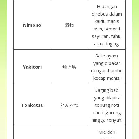
Hidangan
direbus dalam
kaldu manis
Nimono
煮物
asin, seperti
sayuran, tahu,
atau daging.
Sate ayam
yang dibakar
Yakitori
焼き鳥
dengan bumbu
kecap manis.
Daging babi
yang dilapisi
Tonkatsu
とんかつ
tepung roti
dan digoreng
hingga renyah.
Mie dari