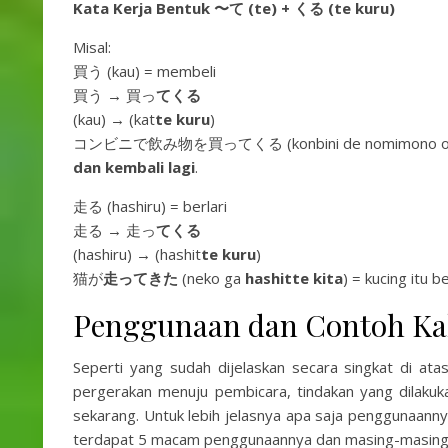
Kata Kerja Bentuk 〜て (te) +
くる (te kuru)
Misal:
買う (kau) = membeli
買う → 買っ
て
くる
(kau) → (kat
te kuru
)
コンビニで飲み物を買ってくる (konbini de nomimono 
dan kembali lagi
.
走る (hashiru) = berlari
走る → 走っ
て
くる
(hashiru) → (hashit
te kuru
)
猫が
走ってきた
(neko ga
hashitte kita
) = kucing itu b
Penggunaan dan Contoh Ka
Seperti yang sudah dijelaskan secara singkat di at
pergerakan menuju pembicara, tindakan yang dilakuk
sekarang. Untuk lebih jelasnya apa saja penggunaannya 
terdapat 5 macam penggunaannya dan masing-masing a