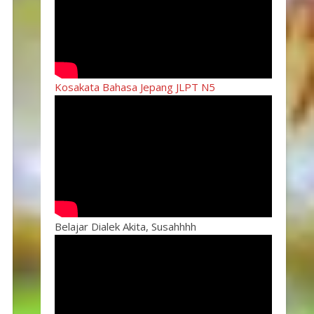
Kosakata Bahasa Jepang JLPT N5
Belajar Dialek Akita, Susahhhh