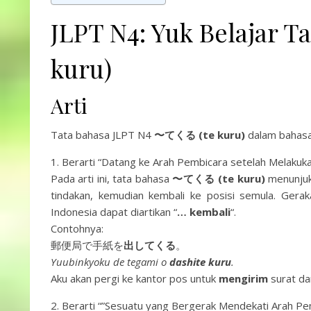
JLPT N4: Yuk Belajar
kuru)
Arti
Tata bahasa JLPT N4
〜てくる (te kuru)
dalam bahasa 
1. Berarti “Datang ke Arah Pembicara setelah Melakuk
Pada arti ini, tata bahasa
〜てくる (te kuru)
menunjuk
tindakan, kemudian kembali ke posisi semula. Gerak
Indonesia dapat diartikan “
…
kembali
“.
Contohnya:
郵便局で手紙を
出してくる
。
Yuubinkyoku de tegami o
dashite kuru
.
Aku akan pergi ke kantor pos untuk
mengirim
surat d
2. Berarti “”Sesuatu yang Bergerak Mendekati Arah Pe