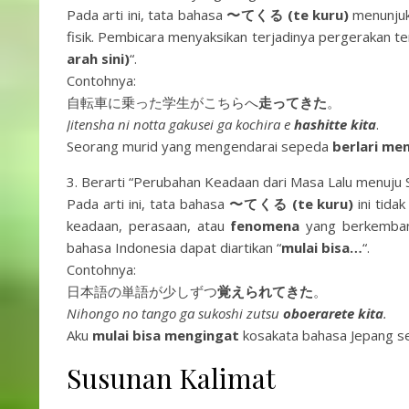
Pada arti ini, tata bahasa
〜てくる (te kuru)
menunjuk
fisik. Pembicara menyaksikan terjadinya pergerakan te
arah sini)
“.
Contohnya:
自転車に乗った学生がこちらへ
走ってきた
。
Jitensha ni notta gakusei ga kochira e
hashitte kita
.
Seorang murid yang mengendarai sepeda
berlari me
3. Berarti “Perubahan Keadaan dari Masa Lalu menuju 
Pada arti ini, tata bahasa
〜てくる (te kuru)
ini tida
keadaan, perasaan, atau
fenomena
yang berkembang
bahasa Indonesia dapat diartikan “
mulai bisa…
“.
Contohnya:
日本語の単語が少しずつ
覚えられてきた
。
Nihongo no tango ga sukoshi zutsu
oboerarete kita
.
Aku
mulai bisa mengingat
kosakata bahasa Jepang sed
Susunan Kalimat