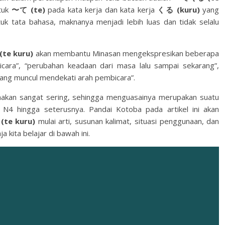
ntuk
〜て (te)
pada kata kerja dan kata kerja
くる (kuru)
yang
uk tata bahasa, maknanya menjadi lebih luas dan tidak selalu
te kuru)
akan membantu Minasan mengekspresikan beberapa
icara”, “perubahan keadaan dari masa lalu sampai sekarang”,
 yang muncul mendekati arah pembicara”.
unakan sangat sering, sehingga menguasainya merupakan suatu
T N4 hingga seterusnya. Pandai Kotoba pada artikel ini akan
te kuru)
mulai arti, susunan kalimat, situasi penggunaan, dan
 kita belajar di bawah ini.