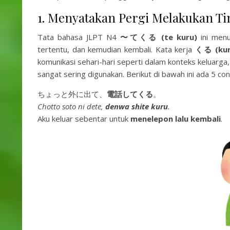
1. Menyatakan Pergi Melakukan T
Tata bahasa JLPT N4
〜てくる (te kuru)
ini menu
tertentu, dan kemudian kembali. Kata kerja
くる (kur
komunikasi sehari-hari seperti dalam konteks keluarga
sangat sering digunakan. Berikut di bawah ini ada 5 con
ちょっと外に出て、
電話してくる
。
Chotto soto ni dete,
denwa shite kuru
.
Aku keluar sebentar untuk
menelepon lalu kembali
.