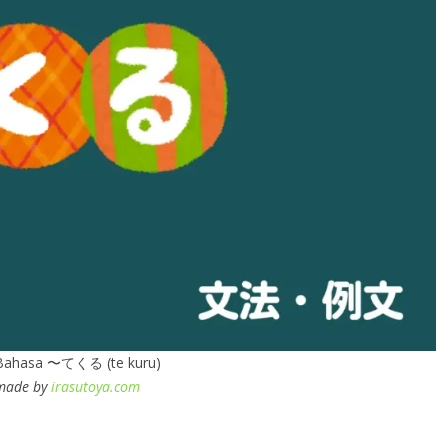
 Bahasa 〜てくる (te kuru)
 made by
irasutoya.com