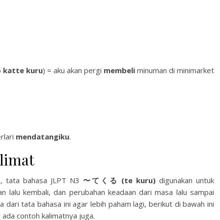
o
katte kuru
) = aku akan pergi
membeli
minuman di minimarket
erlari
mendatangiku
.
limat
as, tata bahasa JLPT N3
〜てくる (te kuru)
digunakan untuk
an lalu kembali, dan perubahan keadaan dari masa lalu sampai
dari tata bahasa ini agar lebih paham lagi, berikut di bawah ini
da contoh kalimatnya juga.