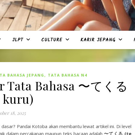
JLPT
CULTURE
KARIR JEPANG
,
TA BAHASA JEPANG
TATA BAHASA N4
jar Tata Bahasa 〜てくる
e kuru)
ober 18, 2025
l dasar? Pandai Kotoba akan membantu lewat artikel ini. Di level
baik dalam percakapan maupun teks bacaan adalah
〜てくる (te