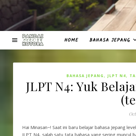
HOME
BAHASA JEPANG
,
,
BAHASA JEPANG
JLPT N4
TA
JLPT N4: Yuk Bela
(t
Oct
Hai Minasan~! Saat ini baru belajar bahasa Jepang leve
JLPT N4, salah satu tata bahasa yang sering muncul 