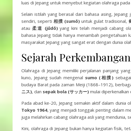
luas di Jepang untuk menyebut kegiatan olahraga pad
Selain istilah yang berasal dari bahasa asing, Jepan
sendiri, seperti
相撲 (sumō)
untuk gulat tradisional,
atau
柔道 (jūdō)
yang kini telah menjadi cabang ola
bahasa Jepang tidak hanya menambah pengetahuan kata
masyarakat Jepang yang sangat erat dengan dunia ola
Sejarah Perkembangan 
Olahraga di Jepang memiliki perjalanan panjang ya
kuno, Jepang sudah mengenal
sumo (相撲)
sebagai 
budaya Barat pada zaman Meiji (1868–1912), berbag
ニス)
, dan
sepak bola (サッカー)
mulai diperkenalkan 
Pada abad ke-20, Jepang semakin aktif dalam dunia o
Tokyo 1964
, yang menjadi tonggak penting dalam me
juga melahirkan cabang olahraga asli yang mendunia, s
Kini, olahraga di Jepang bukan hanya kegiatan fisik, te