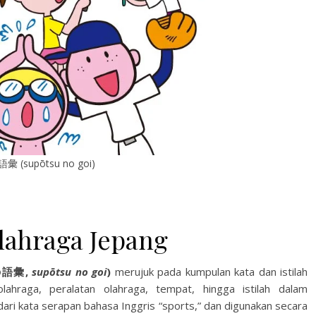
(supōtsu no goi)
lahraga Jepang
語彙,
supōtsu no goi
)
merujuk pada kumpulan kata dan istilah
ahraga, peralatan olahraga, tempat, hingga istilah dalam
ri kata serapan bahasa Inggris “sports,” dan digunakan secara