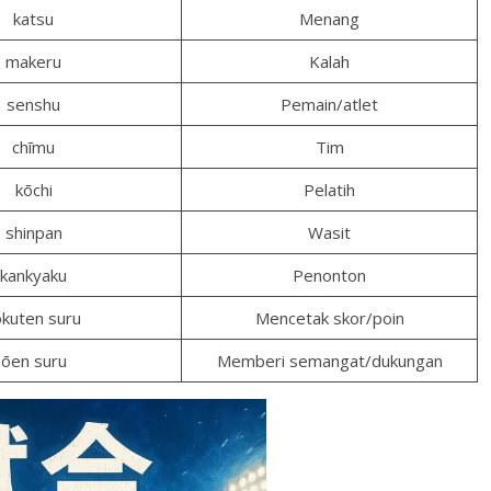
katsu
Menang
makeru
Kalah
senshu
Pemain/atlet
chīmu
Tim
kōchi
Pelatih
shinpan
Wasit
kankyaku
Penonton
okuten suru
Mencetak skor/poin
ōen suru
Memberi semangat/dukungan