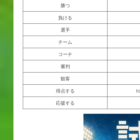
勝つ
負ける
選手
チーム
コーチ
審判
観客
得点する
t
応援する