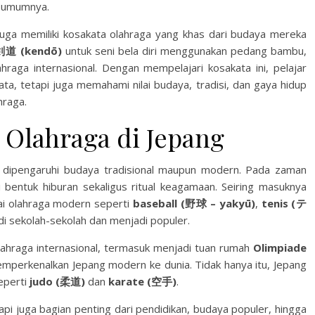
a umumnya.
g juga memiliki kosakata olahraga yang khas dari budaya mereka
剣道 (kendō)
untuk seni bela diri menggunakan pedang bambu,
hraga internasional. Dengan mempelajari kosakata ini, pelajar
, tetapi juga memahami nilai budaya, tradisi, dan gaya hidup
hraga.
Olahraga di Jepang
ng dipengaruhi budaya tradisional maupun modern. Pada zaman
bentuk hiburan sekaligus ritual keagamaan. Seiring masuknya
ai olahraga modern seperti
baseball (野球 – yakyū)
,
tenis (テ
di sekolah-sekolah dan menjadi populer.
lahraga internasional, termasuk menjadi tuan rumah
Olimpiade
mperkenalkan Jepang modern ke dunia. Tidak hanya itu, Jepang
eperti
judo (柔道)
dan
karate (空手)
.
tapi juga bagian penting dari pendidikan, budaya populer, hingga