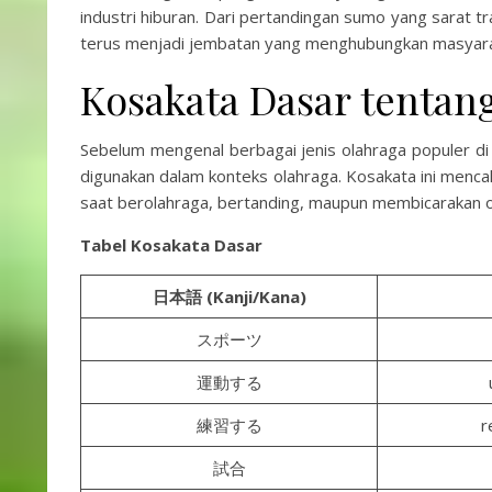
industri hiburan. Dari pertandingan sumo yang sarat tr
terus menjadi jembatan yang menghubungkan masyarak
Kosakata Dasar tentan
Sebelum mengenal berbagai jenis olahraga populer di
digunakan dalam konteks olahraga. Kosakata ini menc
saat berolahraga, bertanding, maupun membicarakan o
Tabel Kosakata Dasar
日本語 (Kanji/Kana)
スポーツ
運動する
練習する
r
試合