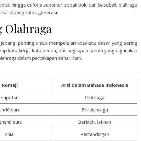
adisi, hingga euforia suporter sepak bola dan baseball, olahraga
at Jepang lintas generasi.
g Olahraga
 Jepang, penting untuk mempelajari kosakata dasar yang sering
akup kata kerja, kata benda, dan ungkapan umum yang digunakan
lahraga dalam percakapan sehari-hari.
Romaji
Arti dalam Bahasa Indonesia
supōtsu
Olahraga
undō suru
Berolahraga
enshū suru
Berlatih, latihan
shiai
Pertandingan