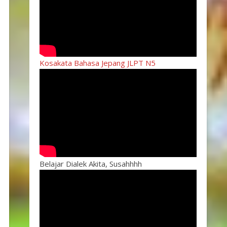
Kosakata Bahasa Jepang JLPT N5
Belajar Dialek Akita, Susahhhh