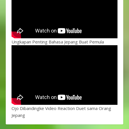
Ungkapan Penting Bahasa Jepang Buat Pemula
Ojo Dibandingke Video Reaction Duet sama Orang
Jepang