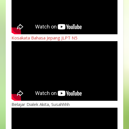
Kosakata Bahasa Jepang JLPT N5
Belajar Dialek Akita, Susahhhh