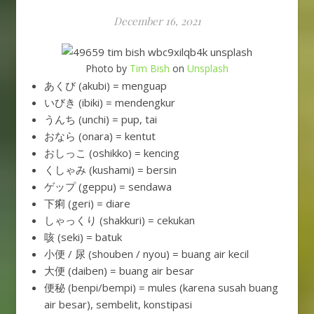
December 16, 2021
Photo by
Tim Bish
on
Unsplash
あくび (akubi) = menguap
いびき (ibiki) = mendengkur
うんち (unchi) = pup, tai
おなら (onara) = kentut
おしっこ (oshikko) = kencing
くしゃみ (kushami) = bersin
ゲップ (geppu) = sendawa
下痢 (geri) = diare
しゃっくり (shakkuri) = cekukan
咳 (seki) = batuk
小便 / 尿 (shouben / nyou) = buang air kecil
大便 (daiben) = buang air besar
便秘 (benpi/bempi) = mules (karena susah buang
air besar), sembelit, konstipasi