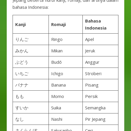
Jepang beserta huruf kanji, romaji, dan artinya dalam
bahasa Indonesia:
Bahasa
Kanji
Romaji
Indonesia
りんご
Ringo
Apel
みかん
Mikan
Jeruk
ぶどう
Budō
Anggur
いちご
Ichigo
Stroberi
バナナ
Banana
Pisang
もも
Momo
Persik
すいか
Suika
Semangka
なし
Nashi
Pir Jepang
さくらんぼ
Sakuranbo
Ceri