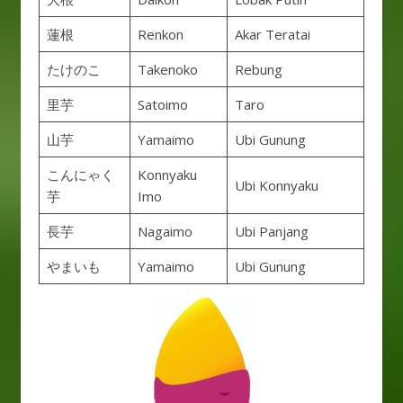
蓮根
Renkon
Akar Teratai
たけのこ
Takenoko
Rebung
里芋
Satoimo
Taro
山芋
Yamaimo
Ubi Gunung
こんにゃく
Konnyaku
Ubi Konnyaku
芋
Imo
長芋
Nagaimo
Ubi Panjang
やまいも
Yamaimo
Ubi Gunung