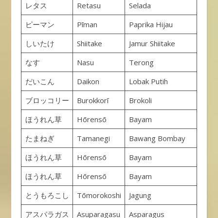
レタス
Retasu
Selada
ピーマン
Pīman
Paprika Hijau
しいたけ
Shiitake
Jamur Shiitake
なす
Nasu
Terong
だいこん
Daikon
Lobak Putih
ブロッコリー
Burokkorī
Brokoli
ほうれん草
Hōrensō
Bayam
たまねぎ
Tamanegi
Bawang Bombay
ほうれん草
Hōrensō
Bayam
ほうれん草
Hōrensō
Bayam
とうもろこし
Tōmorokoshi
Jagung
アスパラガス
Asuparagasu
Asparagus