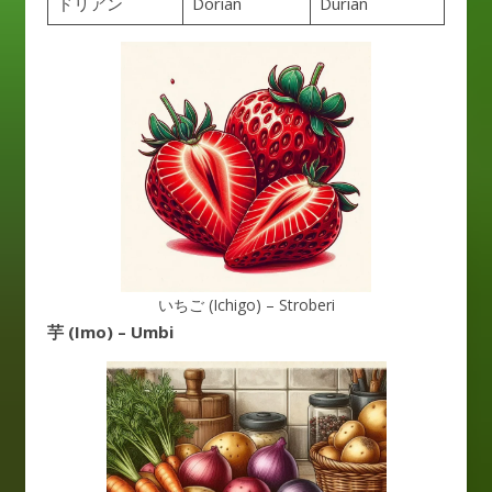
ドリアン
Dorian
Durian
いちご (Ichigo) – Stroberi
芋 (Imo) – Umbi