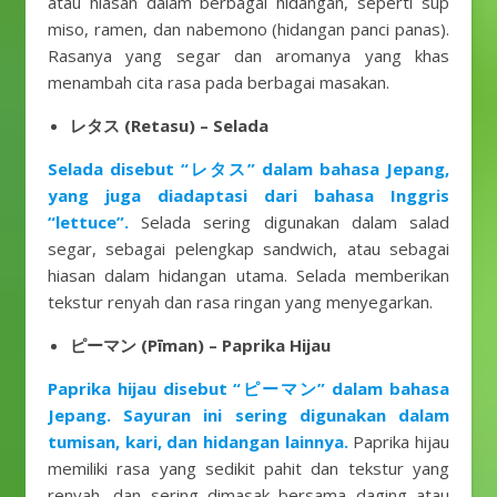
atau hiasan dalam berbagai hidangan, seperti sup
miso, ramen, dan nabemono (hidangan panci panas).
Rasanya yang segar dan aromanya yang khas
menambah cita rasa pada berbagai masakan.
レタス (Retasu) – Selada
Selada disebut “レタス” dalam bahasa Jepang,
yang juga diadaptasi dari bahasa Inggris
“lettuce”.
Selada sering digunakan dalam salad
segar, sebagai pelengkap sandwich, atau sebagai
hiasan dalam hidangan utama. Selada memberikan
tekstur renyah dan rasa ringan yang menyegarkan.
ピーマン (Pīman) – Paprika Hijau
Paprika hijau disebut “ピーマン” dalam bahasa
Jepang. Sayuran ini sering digunakan dalam
tumisan, kari, dan hidangan lainnya.
Paprika hijau
memiliki rasa yang sedikit pahit dan tekstur yang
renyah, dan sering dimasak bersama daging atau