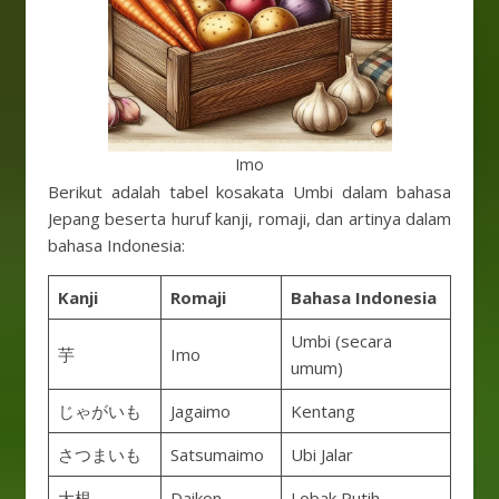
Imo
Berikut adalah tabel kosakata Umbi dalam bahasa
Jepang beserta huruf kanji, romaji, dan artinya dalam
bahasa Indonesia:
Kanji
Romaji
Bahasa Indonesia
Umbi (secara
芋
Imo
umum)
じゃがいも
Jagaimo
Kentang
さつまいも
Satsumaimo
Ubi Jalar
大根
Daikon
Lobak Putih