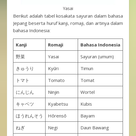
Yasai
Berikut adalah tabel kosakata sayuran dalam bahasa
Jepang beserta huruf kanji, romaji, dan artinya dalam
bahasa Indonesia:
Kanji
Romaji
Bahasa Indonesia
野菜
Yasai
Sayuran (umum)
きゅうり
Kyūri
Timun
トマト
Tomato
Tomat
にんじん
Ninjin
Wortel
キャベツ
Kyabetsu
Kubis
ほうれんそう
Hōrensō
Bayam
ねぎ
Negi
Daun Bawang