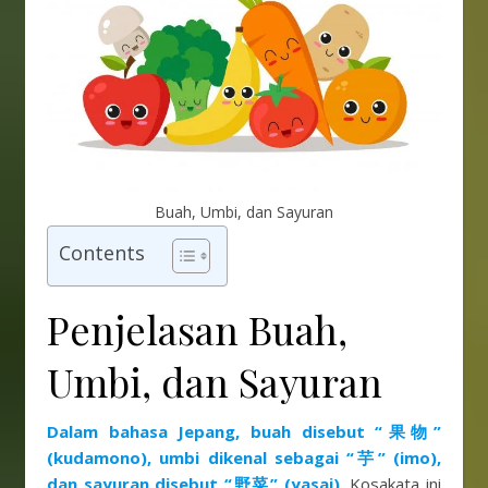
Buah, Umbi, dan Sayuran
Contents
Penjelasan Buah,
Umbi, dan Sayuran
Dalam bahasa Jepang, buah disebut “果物”
(kudamono), umbi dikenal sebagai “芋” (imo),
dan sayuran disebut “野菜” (yasai).
Kosakata ini