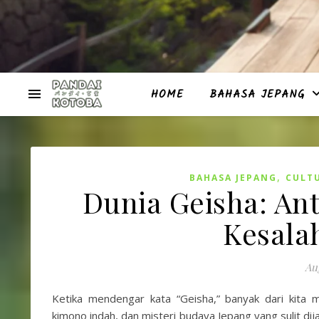
HOME
BAHASA JEPANG
,
BAHASA JEPANG
CULT
Dunia Geisha: Ant
Kesala
Au
Ketika mendengar kata “Geisha,” banyak dari kita
kimono indah, dan misteri budaya Jepang yang sulit di