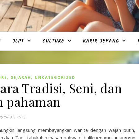
JLPT
CULTURE
KARIR JEPANG
,
,
URE
SEJARAH
UNCATEGORIZED
ara Tradisi, Seni, dan
h pahaman
gust 31, 2025
 mungkin langsung membayangkan wanita dengan wajah putih,
jangkau. Tapi, tahukah minasan bahwa di balik penampilan anggun