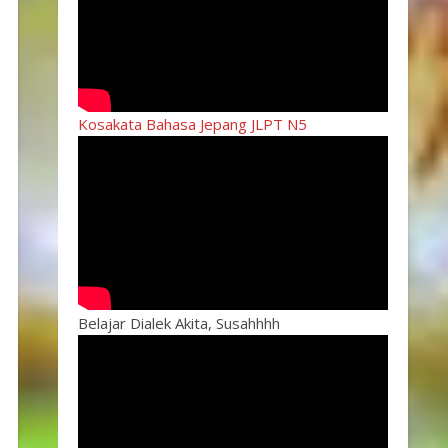
Kosakata Bahasa Jepang JLPT N5
Belajar Dialek Akita, Susahhhh