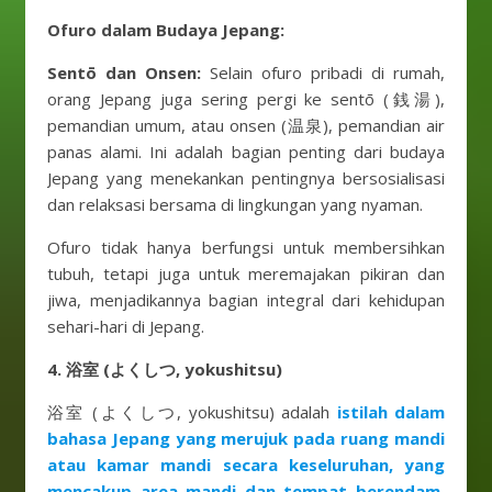
Ofuro dalam Budaya Jepang:
Sentō dan Onsen:
Selain ofuro pribadi di rumah,
orang Jepang juga sering pergi ke sentō (銭湯),
pemandian umum, atau onsen (温泉), pemandian air
panas alami. Ini adalah bagian penting dari budaya
Jepang yang menekankan pentingnya bersosialisasi
dan relaksasi bersama di lingkungan yang nyaman.
Ofuro tidak hanya berfungsi untuk membersihkan
tubuh, tetapi juga untuk meremajakan pikiran dan
jiwa, menjadikannya bagian integral dari kehidupan
sehari-hari di Jepang.
4.
浴室 (よくしつ, yokushitsu)
浴室 (よくしつ, yokushitsu) adalah
istilah dalam
bahasa Jepang yang merujuk pada ruang mandi
atau kamar mandi secara keseluruhan, yang
mencakup area mandi dan tempat berendam.