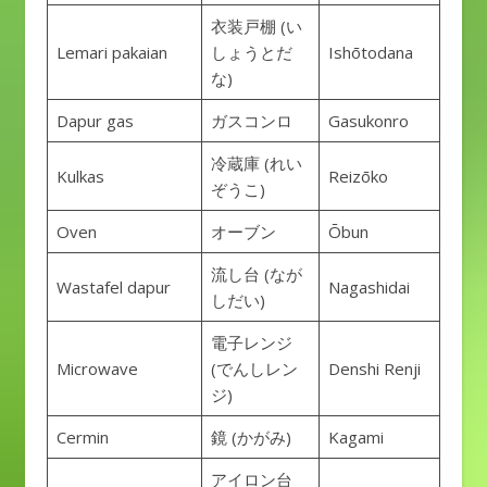
衣装戸棚 (い
Lemari pakaian
しょうとだ
Ishōtodana
な)
Dapur gas
ガスコンロ
Gasukonro
冷蔵庫 (れい
Kulkas
Reizōko
ぞうこ)
Oven
オーブン
Ōbun
流し台 (なが
Wastafel dapur
Nagashidai
しだい)
電子レンジ
Microwave
(でんしレン
Denshi Renji
ジ)
Cermin
鏡 (かがみ)
Kagami
アイロン台