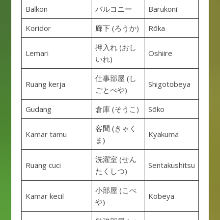
Balkon
バルコニー
Barukonī
Koridor
廊下 (ろうか)
Rōka
押入れ (おし
Lemari
Oshiire
いれ)
仕事部屋 (し
Ruang kerja
Shigotobeya
ごとべや)
Gudang
倉庫 (そうこ)
Sōko
客間 (きゃく
Kamar tamu
Kyakuma
ま)
洗濯室 (せん
Ruang cuci
Sentakushitsu
たくしつ)
小部屋 (こべ
Kamar kecil
Kobeya
や)