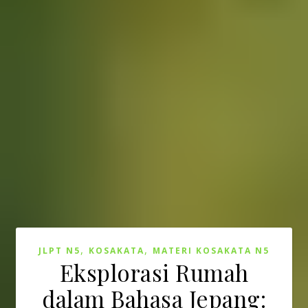
,
,
JLPT N5
KOSAKATA
MATERI KOSAKATA N5
Eksplorasi Rumah
dalam Bahasa Jepang: