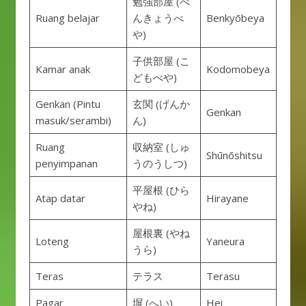
勉強部屋 (べ
Ruang belajar
んきょうべ
Benkyōbeya
や)
子供部屋 (こ
Kamar anak
Kodomobeya
どもべや)
Genkan (Pintu
玄関 (げんか
Genkan
masuk/serambi)
ん)
Ruang
収納室 (しゅ
Shūnōshitsu
penyimpanan
うのうしつ)
平屋根 (ひら
Atap datar
Hirayane
やね)
屋根裏 (やね
Loteng
Yaneura
うら)
Teras
テラス
Terasu
Pagar
塀 (へい)
Hei