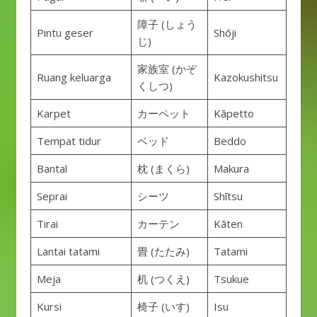
障子 (しょう
Pintu geser
Shōji
じ)
家族室 (かぞ
Ruang keluarga
Kazokushitsu
くしつ)
Karpet
カーペット
Kāpetto
Tempat tidur
ベッド
Beddo
Bantal
枕 (まくら)
Makura
Seprai
シーツ
Shītsu
Tirai
カーテン
Kāten
Lantai tatami
畳 (たたみ)
Tatami
Meja
机 (つくえ)
Tsukue
Kursi
椅子 (いす)
Isu