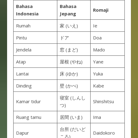
Bahasa
Bahasa
Romaji
Indonesia
Jepang
Rumah
家 (いえ)
Ie
Pintu
ドア
Doa
Jendela
窓 (まど)
Mado
Atap
屋根 (やね)
Yane
Lantai
床 (ゆか)
Yuka
Dinding
壁 (かべ)
Kabe
寝室 (しんし
Kamar tidur
Shinshitsu
つ)
Ruang tamu
居間 (いま)
Ima
台所 (だいど
Dapur
Daidokoro
ころ)