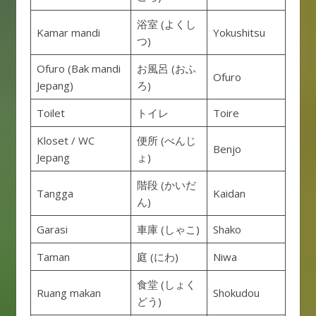
浴室 (よくし
Kamar mandi
Yokushitsu
つ)
Ofuro (Bak mandi
お風呂 (おふ
Ofuro
Jepang)
ろ)
Toilet
トイレ
Toire
Kloset / WC
便所 (べんじ
Benjo
Jepang
ょ)
階段 (かいだ
Tangga
Kaidan
ん)
Garasi
車庫 (しゃこ)
Shako
Taman
庭 (にわ)
Niwa
食堂 (しょく
Ruang makan
Shokudou
どう)