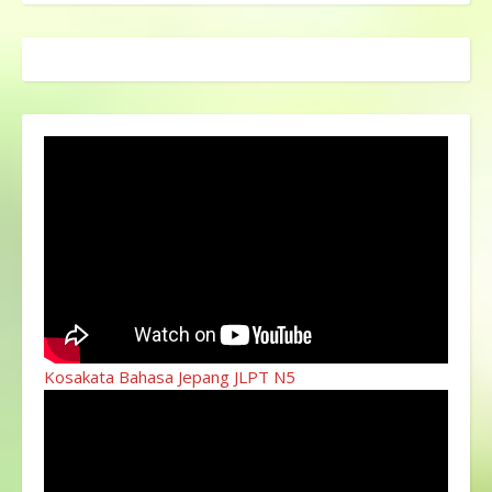
Kosakata Bahasa Jepang JLPT N5