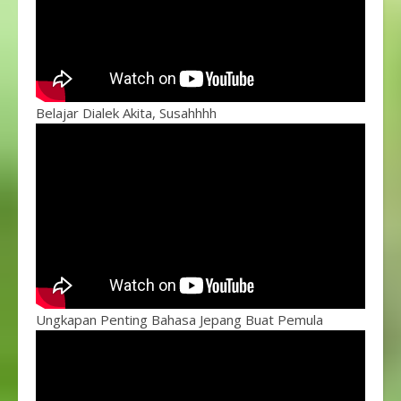
Belajar Dialek Akita, Susahhhh
Ungkapan Penting Bahasa Jepang Buat Pemula