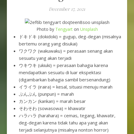
December 17, 2021
Photo by
Tengyart
on
Unsplash
ドキドキ (dokidoki) = gugup, deg-degan (misalnya
bertemu orang yang disukai)
ワクワク (wakuwaku) = perasaan senang akan
sesuatu yang akan terjadi
ウキウキ (ukiuki) = perasaan bahagia karena
mendapatkan sesuatu di luar ekspektasi
(digambarkan bahagia sambil bersenandung)
イライラ (iraira) = kesal, situasi menuju marah
ぷんぷん (punpun) = marah
カンカン (kankan) = marah besar
そわそわ (sowasowa) = khawatir
ハラハラ (harahara) = cemas, tegang, khawatir,
deg-degan karena tidak tahu apa yang akan
terjadi selanjutnya (misalnya nonton horror)