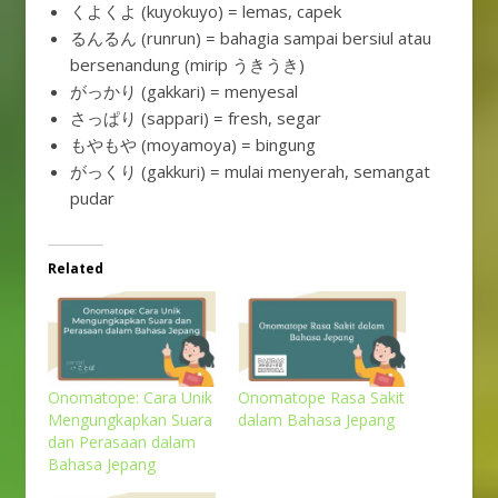
くよくよ (kuyokuyo) = lemas, capek
るんるん (runrun) = bahagia sampai bersiul atau
bersenandung (mirip うきうき)
がっかり (gakkari) = menyesal
さっぱり (sappari) = fresh, segar
もやもや (moyamoya) = bingung
がっくり (gakkuri) = mulai menyerah, semangat
pudar
Related
Onomatope: Cara Unik
Onomatope Rasa Sakit
Mengungkapkan Suara
dalam Bahasa Jepang
dan Perasaan dalam
Bahasa Jepang